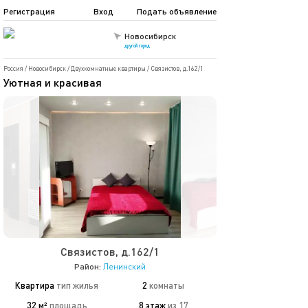
Регистрация
Вход
Подать объявление
Новосибирск
другой город
Россия
/
Новосибирск
/
Двухкомнатные квартиры
/
Связистов, д.162/1
Уютная и красивая
Связистов, д.162/1
Район:
Ленинский
Квартира
тип жилья
2
комнаты
32 м²
площадь
8 этаж
из 17