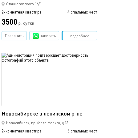
Станиславского 16/1
2-комнатная квартира
4 спальных мест
2-комнатная квартира
3500
3500
р.
сутки
Позвонить
написать
Забронировать
подробнее
обновлено 21.04.2025
Ещё фото
50м²
Новосибирске в ленинском р-не
Двухкомнатная 
Новосибирск, пр.Карла Маркса, д.13
2-комнатная квартира
6 спальных мест
2-комнатная квартира