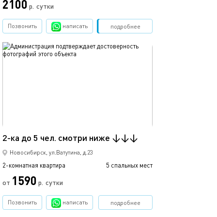
2100
р.
сутки
от
Позвонить
написать
Забронировать
подробнее
обновлено 19.04.2019
Ещё фото
49м²
2-ка до 5 чел. смотри ниже ↓↓↓
2-ка до 5 чел.
Новосибирск, ул.Ватутина, д.23
2-комнатная квартира
5 спальных мест
2-комнатная квартира
1590
2350
от
р.
сутки
Позвонить
написать
подробнее