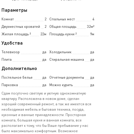
Параметры
Комнат
2
Спальных мест
4
Двухместных кроватей
2
Общая площадь
32м²
Жилая площадь
²
22м
Площадь кухни
²
9м
Удобства
Телевизор
да
Холодильник
да
Плита
да
Стиральная машина
да
Дополнительно
Постельное белье
да
Отчетные документы
да
Парковка
да
Можно курить
да
Сдам посуточно светлую и уютную однокомнатную
квартиру. Расположена в новом доме, сделан
хороший современный ремонт, а так же имеется вся
необходимая мебель и бытовая техника, посуда,
кухонные и ванные принадлежности. Просторная
комната, большая кухня и ванная комната, все
располагает к тому, что бы Ваше пребывание у нас
было максимально комфортным. Возможное