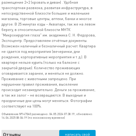
размещение 2+2 (кровать и диван) . Удобная
транспортная развязка, развитая инфраструктура, в
непосредственной близости большие и маленькие
магазины, торговые центры, аптеки, банки и многое
другое. В 25 минутах езды – Аквапарк, так же на левом
берегу, в относительной близости МНТК
"Микрохирургия глаза" им. академика С. Н. Федорова,
Экспоцентр. Предоставляем отчётные документы.
Возможен наличный и безналичный расчет. Квартира
не сдается под мероприятия (вечеринки, дни
рождения, корпоративные мероприятия и т. д.). В
квартире нельзя курить (только на балконе с
закрытой дверью). Количество проживающих
оговаривается заранее, и меняться не должно.
Проживание с животными запрещено. При
нарушении правил проживания, выселение
происходит незамедлительно. Деньги за проживание,
а так же залог – не возвращаются. В выходные и
праздничные дни цены могут меняться. Фотографии
соответствуют на 100%.
Объявление №147040 размещено: 04.05.2024 07:38:19, обновлено:
14.06.2025 08:04:19 (по московскому времени)
Отзывы
написать свой