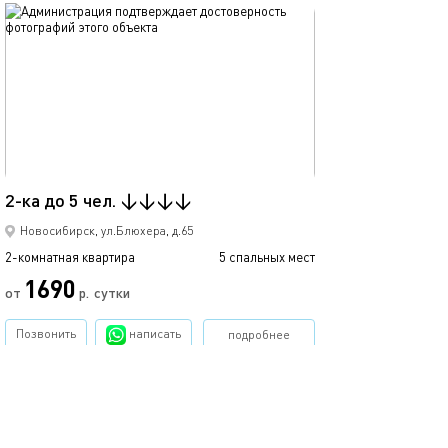
обновлено 19.04.2019
Ещё фото
47м²
2-ка до 5 чел. ↓↓↓↓
2-ка до 8 чел.
Новосибирск, ул.Блюхера, д.65
2-комнатная квартира
5 спальных мест
2-комнатная квартира
1690
от
р.
сутки
от
Позвонить
написать
подробнее
обновлено 06.06.2019