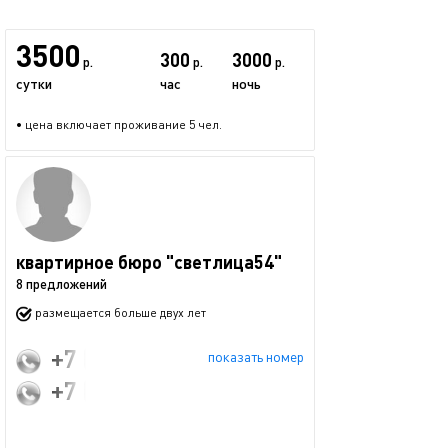
3500
300
3000
р.
р.
р.
сутки
час
ночь
• цена включает проживание 5 чел.
квартирное бюро "светлица54"
8 предложений
размещается больше двух лет
+7 (913) 913-48-84
показать номер
+7 (913) 011-29-73