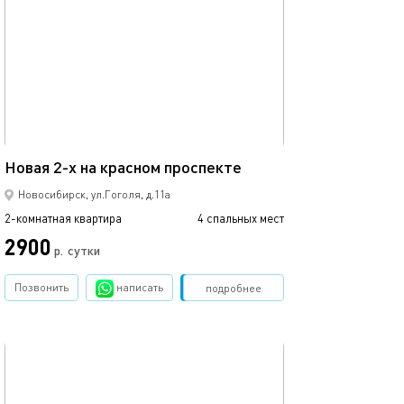
Ещё фото
47м²
Новая 2-х на красном проспекте
Часы,сутки,нед
Новосибирск, ул.Гоголя, д.11а
2-комнатная квартира
4 спальных мест
2-комнатная квартира
2900
2000
р.
сутки
Позвонить
написать
Забронировать
подробнее
обновлено 12.04.2022