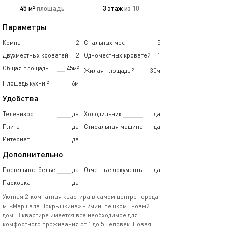
45 м²
площадь
3 этаж
из 10
Параметры
Комнат
2
Спальных мест
5
Двухместных кроватей
2
Одноместных кроватей
1
Общая площадь
45м²
Жилая площадь
²
30м
Площадь кухни
²
6м
Удобства
Телевизор
да
Холодильник
да
Плита
да
Стиральная машина
да
Интернет
да
Дополнительно
Постельное белье
да
Отчетные документы
да
Парковка
да
Уютная 2-комнатная квартира в самом центре города,
м. «Маршала Покрышкина» - 7мин. пешком , новый
дом. В квартире имеется всё необходимое для
комфортного проживания от 1 до 5 человек. Новая