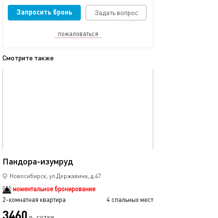
Запросить бронь
Задать вопрос
пожаловаться
Смотрите также
обновлено 16.12.2025
Ещё фото
446м²
Пандора-изумруд
Большая 2х-ком
Новосибирск, ул.Державина, д.47
моментальное бронирование
2-комнатная квартира
4 спальных мест
2-комнатная квартира
3460
2999
р.
сутки