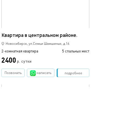
Ещё фото
65м²
Квартира в центральном районе.
2шка в самом ц
Новосибирск, ул.Семьи Шамшиных, д.16
2-комнатная квартира
5 спальных мест
2-комнатная квартира
2400
р.
сутки
от
Позвонить
написать
Забронировать
подробнее
обновлено 28.08.2022
Ещё фото