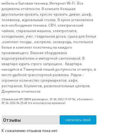
мебель и бытовая техника, Интернет Wi-Fi. Все
документы отчётности. В комнате большая
двуспальная кровать, кресло-кровать ,диван, шкаф,
телевизор, журнальный столик. В кухне установлена
вся необходимая техника: СВЧ, электрический
чайник, стиральная машина, электроплита,
холодильник, утюг, гладильная доска, сушка для белья
,комплект посуды , кастрюли, сковороды, постельное
белье и комплект полотенец на каждого
проживающего. Ванная оборудована
водонагревателем и импортной сантехникой. В
квартире курить строго запрещено . Квартира
находится в 7 минутной пешей доступности от метро, в
месте удобной транспортной развязки. Рядом -
огромное количество супермаркетов, кафе,
ресторанов, боулингов, развлекательных центров.
Документы отчетности
Объявление №135898 размещено: 29.04.2022 19:07:54, обновлено:
09.04.2024 04:25:48 (по московскому времени)
Отзывы
написать свой
К сожалению отзывов пока нет.