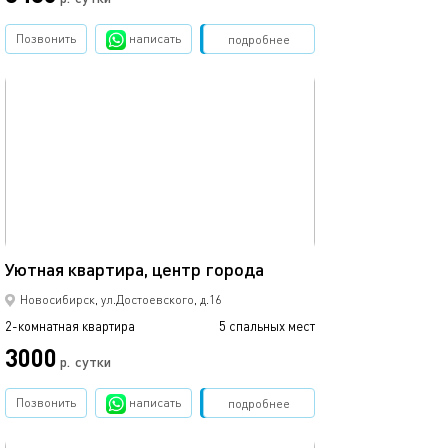
Позвонить
написать
Забронировать
подробнее
обновлено 26.07.2026
Ещё фото
52м²
Уютная квартира, центр города
Уютная квартир
Новосибирск, ул.Достоевского, д.16
2-комнатная квартира
5 спальных мест
2-комнатная квартира
3000
2390
р.
сутки
Позвонить
написать
Забронировать
подробнее
обновлено 05.10.2022