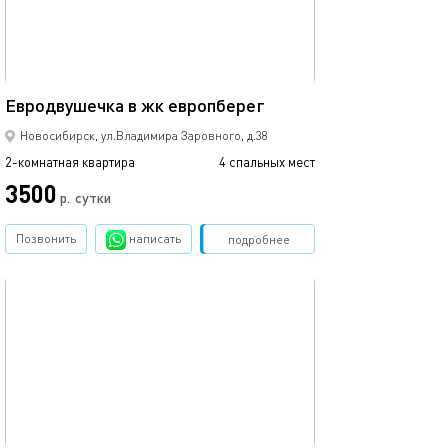
36м²
Двухкомнатная 
Евродвушечка в жк европберег
Новосибирск, ул.Владимира Заровного, д.38
2-комнатная квартира
4 спальных мест
2-комнатная квартира
3500
2900
р.
сутки
Позвонить
написать
Забронировать
подробнее
обновлено 25.03.2022
Ещё фото
45м²