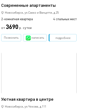
Современные апартаменты
Апартаменты кл
Новосибирск, ул.Сакко и Ванцетти, д.25
2-комнатная квартира
4 спальных мест
2-комнатная квартира
3690
от
р.
сутки
от
Позвонить
написать
Забронировать
подробнее
обновлено 28.09.2022
Ещё фото
55м²
Уютная квартира в центре
Квартира в эли
Новосибирск, ул.Чехова, д.111