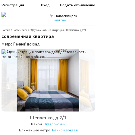
Регистрация
Вход
Подать объявление
Новосибирск
другой город
Россия
/
Новосибирск
/
Двухкомнатные квартиры
/
Шевченко, д.2/1
современная квартира
Метро Речной вокзал.
Шевченко, д.2/1
Район:
Октябрьский
Ближайшее метро:
Речной вокзал