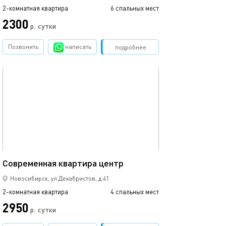
2-комнатная квартира
6 спальных мест
2-комнатная квартира
2300
р.
сутки
от
Позвонить
написать
Забронировать
подробнее
обновлено 11.12.2025
Ещё фото
54м²
Современная квартира центр
Апартамент с в
Новосибирск, ул.Декабристов, д.41
2-комнатная квартира
4 спальных мест
2-комнатная квартира
2950
р.
сутки
от