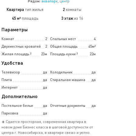
Рядом:
аквапарк
,
центр
Квартира
тип жилья
2
комнаты
45 м²
площадь
3 этаж
из 16
Параметры
Комнат
2
Спальных мест
4
Двухместных кроватей
2
Общая площадь
45м²
Жилая площадь
²
23м
Площадь кухни
²
22м
Удобства
Телевизор
да
Холодильник
да
Плита
да
Стиральная машина
да
Интернет
да
Дополнительно
Постельное белье
да
Отчетные документы
да
Парковка
да
☀️ Сдается просторная, современная квартира в
новом доме Бизнес класса в шаговой доступности от
центра г. Новосибирска, в квартире свежо и уютно.