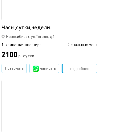
32м²
Часы,сутки,недели.
Новосибирск, ул.Гоголя, д.1
1-комнатная квартира
2 спальных мест
2100
р.
сутки
Позвонить
написать
Забронировать
подробнее
обновлено 23.06.2026
40м²