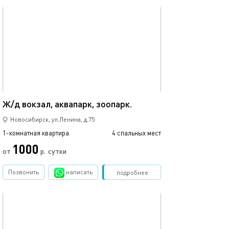
обновлено 26.07.2026
40м²
Ж/д вокзал, аквапарк, зоопарк.
Новосибирск, ул.Ленина, д.75
1-комнатная квартира
4 спальных мест
1000
от
р.
сутки
Позвонить
написать
Забронировать
подробнее
обновлено 07.01.2021