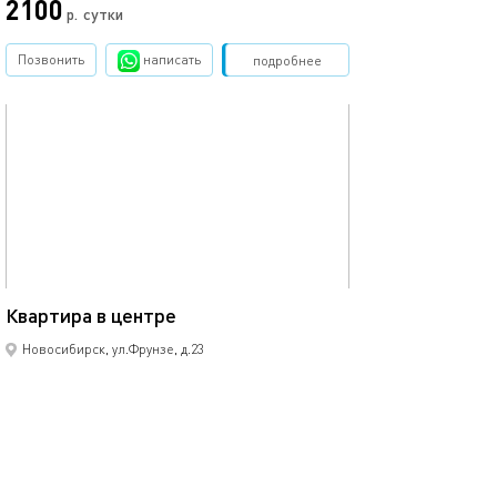
2100
р.
сутки
Позвонить
написать
Забронировать
подробнее
обновлено 22.09.2025
34м²
Квартира в центре
Новосибирск, ул.Фрунзе, д.23
1-комнатная квартира
4 спальных мест
22000
р.
сутки
Позвонить
написать
Забронировать
подробнее