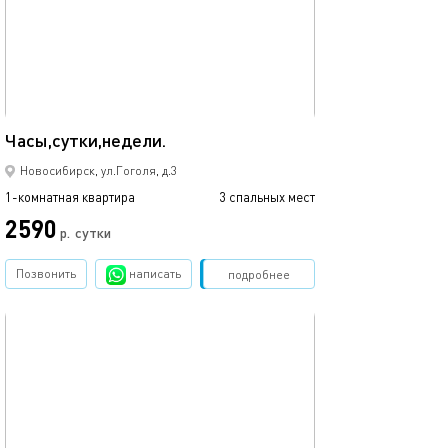
35м²
Часы,сутки,недели.
Новосибирск, ул.Гоголя, д.3
1-комнатная квартира
3 спальных мест
2590
р.
сутки
Позвонить
написать
Забронировать
подробнее
обновлено 16.12.2025