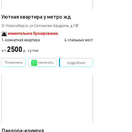
40м²
Уютная квартира у метро жд
Новосибирск, ул.Салтыкова-Щедрина, д.128
моментальное бронирование
1-комнатная квартира
4 спальных мест
2500
от
р.
сутки
Позвонить
написать
Забронировать
подробнее
обновлено 16.12.2025
446м²
Пандора-изумруд