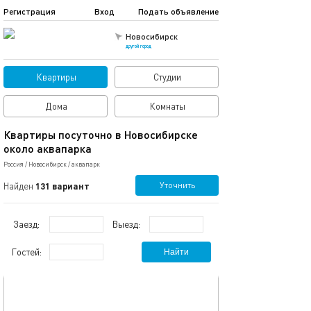
Регистрация
Вход
Подать объявление
Новосибирск
другой город
Квартиры
Студии
Дома
Комнаты
Квартиры посуточно в Новосибирске
около аквапарка
Россия
/
Новосибирск
/
аквапарк
Уточнить
Найден
131 вариант
Заезд:
Выезд:
Гостей:
Найти
обновлено 03.01.2026