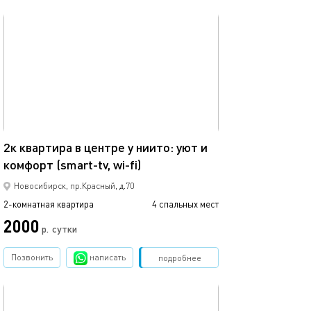
обновлено 28.04.2026
42м²
2к квартира в центре у ниито: уют и
комфорт (smart-tv, wi-fi)
Новосибирск, пр.Красный, д.70
2-комнатная квартира
4 спальных мест
2000
р.
сутки
Позвонить
написать
Забронировать
подробнее
обновлено 28.04.2026