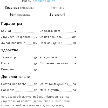
Рядом:
аквапарк
,
центр
Квартира
тип жилья
1
комната
34 м²
площадь
2 этаж
из 5
Параметры
Комнат
1
Спальных мест
4
Двухместных кроватей
2
Общая площадь
34м²
Жилая площадь
²
18м
Площадь кухни
²
7м
Удобства
Телевизор
да
Холодильник
да
Плита
да
Стиральная машина
да
Интернет
да
Дополнительно
Постельное белье
да
Отчетные документы
да
Парковка
да
Можно курить
да
есть все необходимое. мебель и бытовая техника.
Двухспальная кровать, диван (евро-книжка), стол
компьютерный, тв, кухня, плита, холодильник,