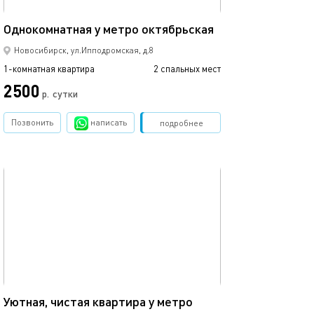
50м²
Красный просп.,
Однокомнатная у метро октябрьская
Новосибирск, ул.Ипподромская, д.8
1-комнатная квартира
2 спальных мест
1-комнатная квартира
2500
р.
сутки
от
Позвонить
написать
Забронировать
подробнее
обновлено 18.12.2022
Ещё фото
32м²
Уютная, чистая квартира у метро
Комфортная ква