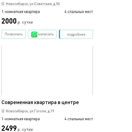
Новосибирск, ул.Советская, д.50
1-комнатная квартира
4 спальных мест
1-комнатная квартира
2000
2499
р.
сутки
Позвонить
написать
Забронировать
подробнее
обновлено 18.12.2022
Ещё фото
32м²
Современная квартира в центре
Квартира у пло
Новосибирск, ул.Гоголя, д.19
1-комнатная квартира
4 спальных мест
1-комнатная квартира
2499
2000
р.
сутки