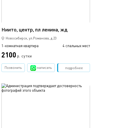
38м²
Квартира в цен
Ниито, центр, пл ленина, жд
Новосибирск, ул.Романова, д.23
1-комнатная квартира
4 спальных мест
1-комнатная квартира
2100
2500
р.
сутки
Позвонить
написать
Забронировать
подробнее
обновлено 11.12.2025
Ещё фото