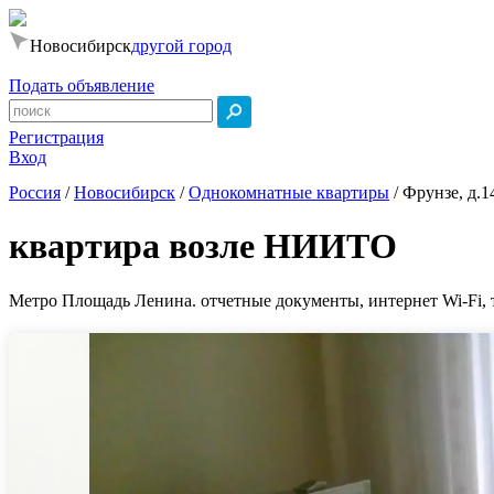
Новосибирск
другой город
Подать объявление
Регистрация
Вход
Россия
/
Новосибирск
/
Однокомнатные квартиры
/
Фрунзе, д.1
квартира возле НИИТО
Метро Площадь Ленина. отчетные документы, интернет Wi-Fi, т