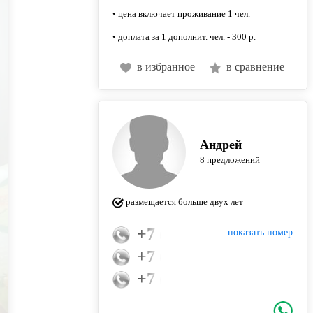
• цена включает проживание 1 чел.
• доплата за 1 дополнит. чел. - 300 р.
в избранное
в сравнение
Андрей
8 предложений
размещается больше двух лет
+7 (913) 916-63-73
показать номер
+7 (953) 763-99-00
+7 (961) 225-20-12