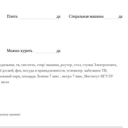
Плита
да
Стиральная машина
да
Можно курить
да
дильник, тв, свч-печь, стир/ машина, роутер, стол, стулья Электроплита,
й доской, фен, посуда и принадлежности, телевизор: кабельное ТВ,
льный парк, площадь Ленина 7 мин. , метро 7 мин., Институт НГУЭУ
 молл
овскому времени)