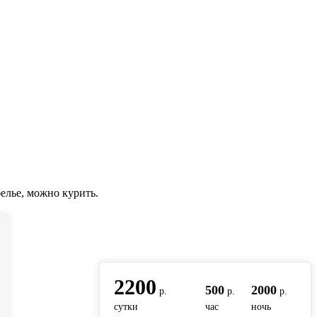
елье, можно курить.
вернуться на главную
2200
500
2000
р.
р.
р.
сутки
час
ночь