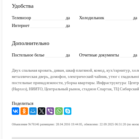
Удобства
Телевизор
да
Холодильник
да
Интернет
да
Дополнительно
Постельное белье
да
Отчетные документы
да
Двух спальная кровать, диван, шкаф платяной, комод, кух/гарнитур, холо
металлическая дверь, домофон, электрический чайник, утюг с гладильно
постельные принадлежности, уборка квартиры. Инфраструктура: Центра
(Нархоз), НИИТО, Центральный рынок, стадион Спартак, ТЦ Сибирский
Поделиться
Объявление №76146 размещено: 28.04.2016 19:44:05, обновлено: 22.09.2025 06:51:20 (по моск