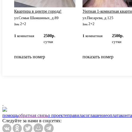
ЖД
Квартира в центре города!
Уютная 1-комнатная кварти
ул.Семьи Шамшиных, д.89
ул.Писарева, д.125
2+2
2+2
1
комнатная
2500р.
1
комнатная
2500р.
сутки
сутки
показать номер
показать номер
.
помощь
обратная связь
о проекте
правила
соглашение
оплата
конт
Следуйте за нами в соцсетях: