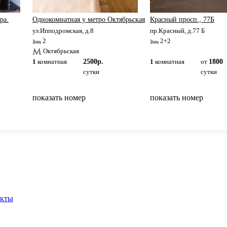
ра.
Однокомнатная у метро Октябрьская
Красный просп., 77Б
ул.Ипподромская, д.8
пр.Красный, д.77 Б
2
2+2
Октябрьская
1
комнатная
2500р.
1
комнатная
от
1800
сутки
сутки
показать номер
показать номер
вернуться на главную
акты