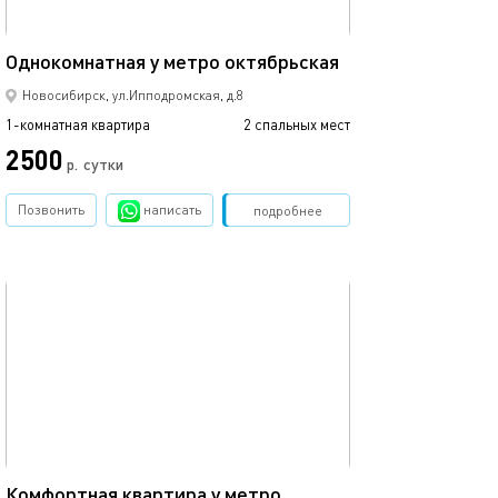
50м²
Однокомнатная у метро октябрьская
Уютная квартир
Новосибирск, ул.Ипподромская, д.8
1-комнатная квартира
2 спальных мест
1-комнатная квартира
2500
2590
р.
сутки
Позвонить
написать
Забронировать
подробнее
обновлено 18.12.2022
Ещё фото
Большая одноко
32м²
Комфортная квартира у метро
покрышкина