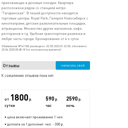
приезжающих в деловые поездки. Квартира
расположена рядом со станцией метро
"Гагаринская". В пешей доступности находится
торговые центры: Royal Park, Галерея Новосибирск с
кинотеатрами, детские развлекательные площадки,
аттракционы. Множество других магазинов, кафе,
ресторанов и т.д. Удобная транспортная развязка в
любую часть города. Бронирование от 4-х суток.
Объявление №141188 размещено: 02.05.2023 01:32:50, обновлено:
20.04.2025 05:08:18 (по московскому времени)
Отзывы
написать свой
К сожалению отзывов пока нет.
1800
590
2590
от
р.
р.
р.
сутки
час
ночь
• цена включает проживание 1 чел.
• доплата за 1 дополнит. чел. - 300 р.