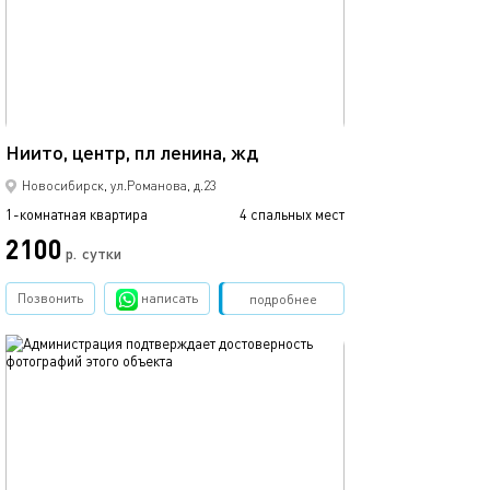
Ещё фото
38м²
Квартира в цен
Ниито, центр, пл ленина, жд
Новосибирск, ул.Романова, д.23
1-комнатная квартира
4 спальных мест
1-комнатная квартира
2100
2500
р.
сутки
Позвонить
написать
Забронировать
подробнее
обновлено 11.12.2025
Ещё фото