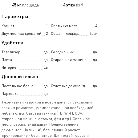
45 м²
площадь
4 этаж
из 9
Параметры
Комнат
1
Спальных мест
4
Двухместных кроватей
2
Общая площадь
45м²
Удобства
Телевизор
да
Холодильник
да
Плита
да
Стиральная машина
да
Интернет
да
Дополнительно
Постельное белье
да
Отчетные документы
да
Парковка
да
1-комнатная квартира в новом доме, с прекрасным
свежим ремонтом , укомплектованная необходимой
мебелью, вся бытовая техника (ТВ, WI-FI, СВЧ,
стиральная машина-автомат, фен и т.д.). Спальное
место: двуспальный диван. Предоставление
документов. Наличный, безналичный расчет.
Бронирование - бесплатное. Для гостей города и