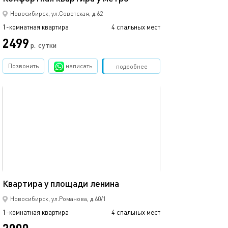
Новосибирск, ул.Советская, д.62
1-комнатная квартира
4 спальных мест
1-комнатная квартира
2499
2499
р.
сутки
Позвонить
написать
Забронировать
подробнее
обновлено 18.12.2022
Ещё фото
35м²
Квартира у площади ленина
Квартира в цент
Новосибирск, ул.Романова, д.60/1
1-комнатная квартира
4 спальных мест
1-комнатная квартира