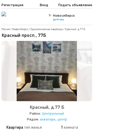
Регистрация
Вход
Подать объявление
Новосибирск
другой город
Россия
/
Новосибирск
/
Однокомнатные квартиры
/
Красный, д.77 Б
Красный просп., 77Б
Красный, д.77 Б
Район:
Центральный
Рядом:
аквапарк
,
центр
Квартира
тип жилья
1
комната