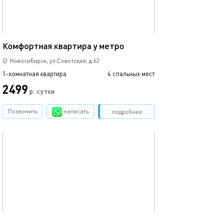
Большая одноко
32м²
Комфортная квартира у метро
покрышкина
Новосибирск, ул.Советская, д.62
1-комнатная квартира
4 спальных мест
1-комнатная квартира
2499
2499
р.
сутки
Позвонить
написать
Забронировать
подробнее
обновлено 18.12.2022
Ещё фото
35м²