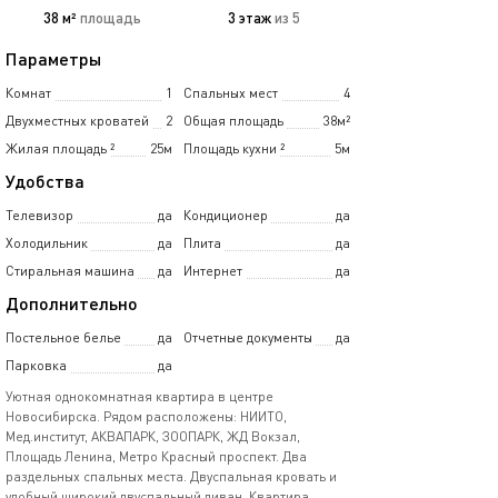
38 м²
площадь
3 этаж
из 5
Параметры
Комнат
1
Спальных мест
4
Двухместных кроватей
2
Общая площадь
38м²
Жилая площадь
²
25м
Площадь кухни
²
5м
Удобства
Телевизор
да
Кондиционер
да
Холодильник
да
Плита
да
Стиральная машина
да
Интернет
да
Дополнительно
Постельное белье
да
Отчетные документы
да
Парковка
да
Уютная однокомнатная квартира в центре
Новосибирска. Рядом расположены: НИИТО,
Мед.институт, АКВАПАРК, ЗООПАРК, ЖД Вокзал,
Площадь Ленина, Метро Красный проспект. Два
раздельных спальных места. Двуспальная кровать и
удобный широкий двуспальный диван. Квартира