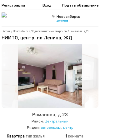
Регистрация
Вход
Подать объявление
Новосибирск
другой город
Россия
/
Новосибирск
/
Однокомнатные квартиры
/
Романова, д.23
НИИТО, центр, пл Ленина, ЖД
Романова, д.23
Район:
Центральный
Рядом:
автовокзал
,
центр
Квартира
тип жилья
1
комната