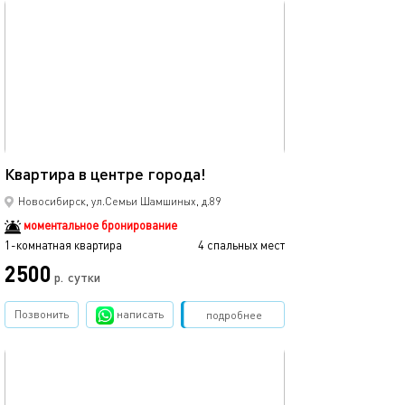
обновлено 07.04.2025
Ещё фото
50м²
Квартира в центре города!
Уютная 1-комна
Новосибирск, ул.Семьи Шамшиных, д.89
моментальное бронирование
1-комнатная квартира
4 спальных мест
1-комнатная квартира
2500
2500
р.
сутки
Позвонить
написать
Забронировать
подробнее
обновлено 20.04.2025