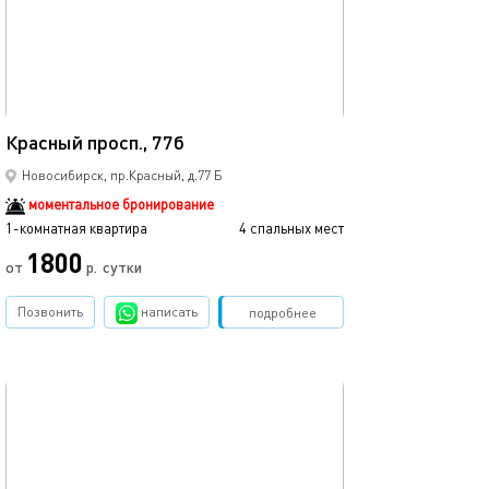
Ещё фото
45м²
Красный просп., 77б
Уютная квартир
Новосибирск, пр.Красный, д.77 Б
моментальное бронирование
1-комнатная квартира
4 спальных мест
1-комнатная квартира
1800
2590
от
р.
сутки
Позвонить
написать
Забронировать
подробнее
обновлено 18.12.2022
Ещё фото