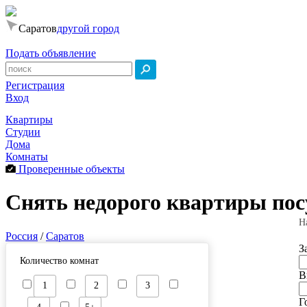
Саратов
другой город
Подать объявление
Регистрация
Вход
Квартиры
Студии
Дома
Комнаты
Проверенные объекты
Снять недорого квартиры пос
Н
Россия
/
Саратов
З
Количество комнат
В
1
2
3
Г