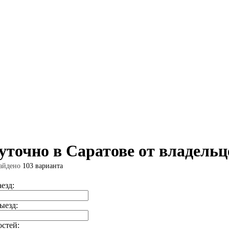
уточно в Саратове от владельц
айдено
103 варианта
аезд:
ыезд:
остей: