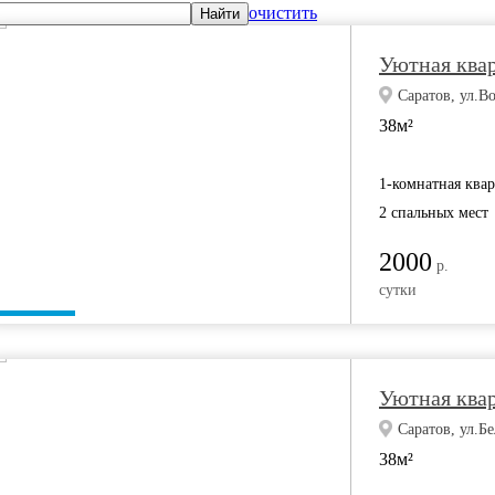
очистить
Найти
Уютная квар
Саратов, ул.Во
38м²
1-комнатная ква
2 спальных мест
2000
р.
сутки
Уютная квар
Саратов, ул.Бе
38м²