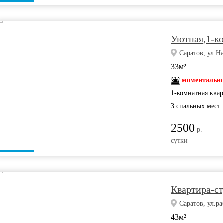
Уютная,1-ко
Саратов, ул.Н
33м²
моментально
1-комнатная ква
3 спальных мест
2500
р.
сутки
Квартира-с
Саратов, ул.ра
43м²