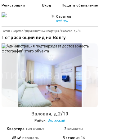
Регистрация
Вход
Подать объявление
Саратов
другой город
Россия
/
Саратов
/
Двухкомнатные квартиры
/
Валовая, д.2/10
Потрясающий вид на Волгу.
Валовая, д.2/10
Район:
Волжский
Квартира
тип жилья
2
комнаты
65 м²
площадь
5 этаж
из 16