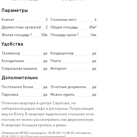
Параметры
Комнат
2
Спальных мест
4
Двухместных кроватей
2
Общая площадь
65м²
Жилая площадь
²
30м
Площадь кухни
²
14м
Удобства
Телевизор
да
Кондиционер
да
Холодильник
да
Плита
да
Стиральная машина
да
Интернет
да
Дополнительно
Постельное белье
да
Отчетные документы
да
Парковка
да
Можно курить
да
Отличная квартира в центре Саратова, на
набережной,рядом кафе и рестораны. Потрясающий
вид на Волгу. В квартире выделенная спальная зона,
поэтому ее можно рассматривать как двухкомнатную.
В квартире большая кровать и диван.
Объявление №93521 размещено: 25.05.2017 13:58:03, обновлено:
03.04.2020 11:18:47 (по московскому времени)