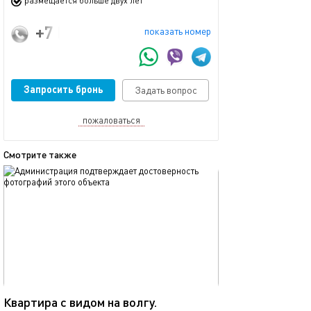
размещается больше двух лет
+7 (927) 223-47-92
показать номер
Запросить бронь
Задать вопрос
пожаловаться
Смотрите также
обновлено 03.04.2020
Ещё фото
85м²
Квартира с видом на волгу.
2-комнатная кв