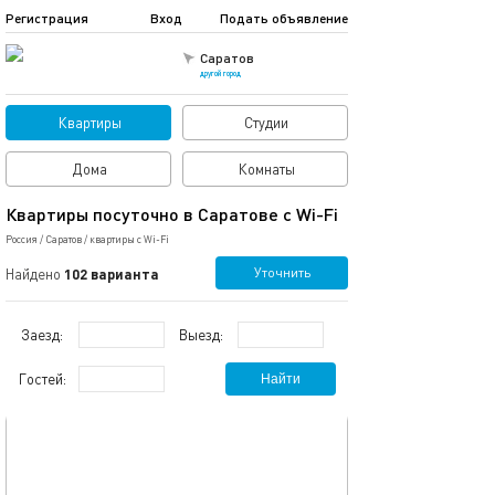
Регистрация
Вход
Подать объявление
Саратов
другой город
Квартиры
Студии
Дома
Комнаты
Квартиры посуточно в Саратове с Wi-Fi
Россия
/
Саратов
/
квартиры с Wi-Fi
Уточнить
Найдено
102 варианта
Заезд:
Выезд:
Гостей:
Найти
обновлено 15.02.2026