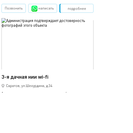
Позвонить
написать
Забронировать
подробнее
обновлено 17.05.2018
40м²
3-я дачная нии wi-fi
Саратов, ул.Шехурдина, д.34
1-комнатная квартира
4 спальных мест
4500
р.
сутки
Позвонить
написать
Забронировать
подробнее
обновлено 03.04.2020