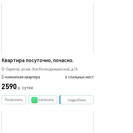
обновлено 24.12.2023
46м²
Квартира посуточно, почасно.
Саратов, ул.им. Зои Космодемьянской, д.16
2-комнатная квартира
6 спальных мест
2590
р.
сутки
Позвонить
написать
Забронировать
подробнее
обновлено 07.08.2026