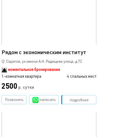
30м²
Рядом с экономическим институт
Саратов, ул.имени А.Н. Радищева улица, д.72
моментальное бронирование
1-комнатная квартира
4 спальных мест
2500
р.
сутки
Позвонить
написать
Забронировать
подробнее
обновлено 04.02.2026