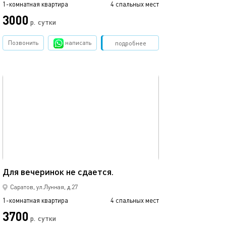
1-комнатная квартира
4 спальных мест
1-комнатная квартира
3000
2000
р.
сутки
Позвонить
написать
Забронировать
подробнее
обновлено 16.06.2017
Ещё фото
44м²
Для вечеринок не сдается.
Для вечеринок не
Саратов, ул.Лунная, д.27
1-комнатная квартира
4 спальных мест
1-комнатная квартира
3700
4300
р.
сутки