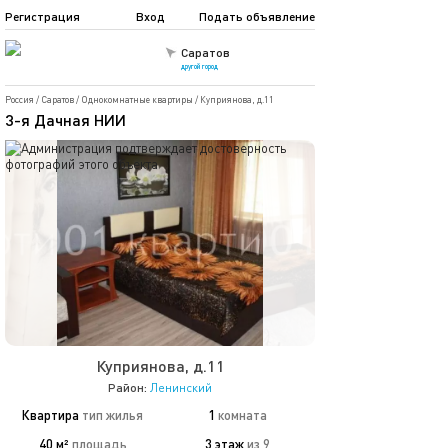
Регистрация
Вход
Подать объявление
Саратов
другой город
Россия
/
Саратов
/
Однокомнатные квартиры
/
Куприянова, д.11
3-я Дачная НИИ
Куприянова, д.11
Район:
Ленинский
Квартира
тип жилья
1
комната
40 м²
площадь
3 этаж
из 9