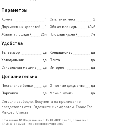
Параметры
Комнат
1
Спальных мест
2
Двухместных кроватей
1
Общая площадь
40м²
Жилая площадь
²
26м
Площадь кухни
²
9м
Удобства
Телевизор
да
Кондиционер
да
Холодильник
да
Плита
да
Стиральная машина
да
Интернет
да
Дополнительно
Постельное белье
да
Отчетные документы
да
Парковка
да
Можно курить
да
Сегодня свободно. Документы на проживание
предоставляются. Отдохните с комфортом. Транс Газ.
Мвидео. Сиеста
Объявление №3084 размещено: 15.10.2013 18:47:13, обновлено:
17.05.2018 12:20:11 (по московскому времени)