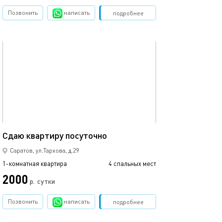
Позвонить
написать
Забронировать
подробнее
обновлено 03.05.2026
Ещё фото
43м²
Сдаю квартиру посуточно
Чистая уютная 
Саратов, ул.Тархова, д.29
1-комнатная квартира
4 спальных мест
1-комнатная квартира
2000
2000
р.
сутки
Позвонить
написать
Забронировать
подробнее