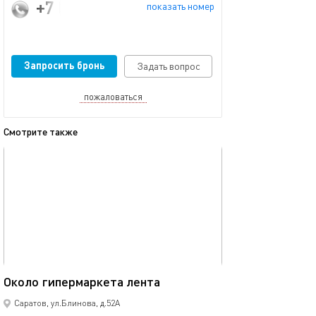
+7 (905) 321-87-62
показать номер
Запросить бронь
Задать вопрос
пожаловаться
Смотрите также
обновлено 22.01.2024
Ещё фото
40м²
Около гипермаркета лента
Недалеко от 3д
Саратов, ул.Блинова, д.52А