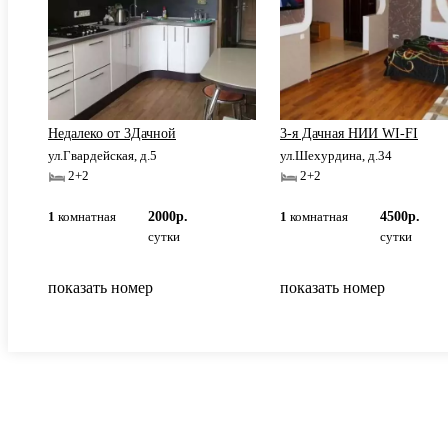
Недалеко от 3Дачной
3-я Дачная НИИ WI-FI
ул.Гвардейская, д.5
ул.Шехурдина, д.34
2+2
2+2
1
комнатная
2000р.
1
комнатная
4500р.
сутки
сутки
показать номер
показать номер