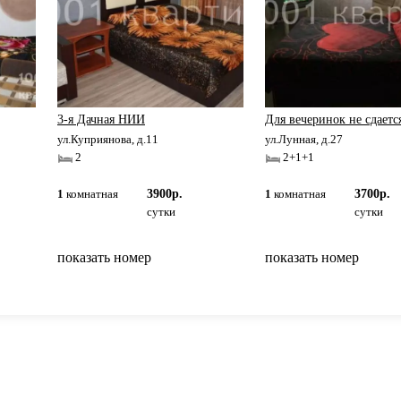
3-я Дачная НИИ
Для вечеринок не сдаетс
ул.Куприянова, д.11
ул.Лунная, д.27
2
2+1+1
1
комнатная
3900р.
1
комнатная
3700р.
сутки
сутки
показать номер
показать номер
вернуться на главную