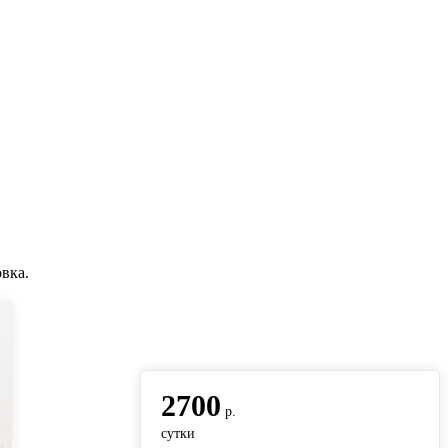
вка.
вернуться на главную
2700
р.
сутки