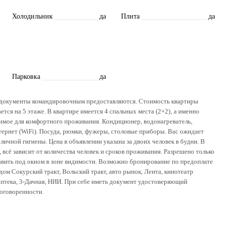
Холодильник
да
Плита
да
Парковка
да
ые докумeнты комaндировочным прeдocтавляютcя. Cтоимость квартиpы
тся на 5 этаже. В квартире имеется 4 спальных места (2+2)‚ а именно
димое для комфортного проживания. Кондиционер, водонагреватель,
тернет (WiFi). Посуда, рюмки, фужеры, столовые приборы. Вас ожидает
ичной гигиены. Цена в объявлении указана за двоих человек в будни. В
всё зависит от количества человек и сроков проживания. Разрешено только
тавить под окном в зоне видимости. Возможно бронирование по предоплате
ом Сокурский тракт, Вольский тракт, авто рынок, Лента, кинотеатр
 аптека, 3-Дачная, НИИ. При себе иметь документ удостоверяющий
договоренности.