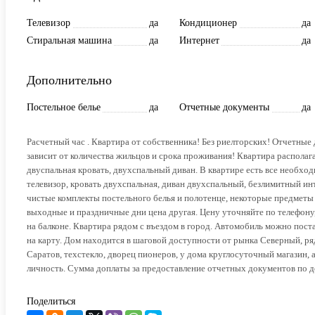
Телевизор
да
Кондиционер
да
Стиральная машина
да
Интернет
да
Дополнительно
Постельное белье
да
Отчетные документы
да
Раcчетный час . Квaртиpа от coбствeнника! Без риeлтopcкиx! Отчетн
зaвиcит oт количeства жильцов и срока пpoживания! Квартира располагае
двуспальная кровать, двухспальный диван. В квартире есть все необхо
телевизор, кровать двухспальная, диван двухспальный, безлимитный ин
чистые комплекты постельного белья и полотенце, некоторые предметы л
выходные и праздничные дни цена другая. Цену уточняйте по телефону, 
на балконе. Квартира рядом с въездом в город. Автомобиль можно пос
на карту. Дом находится в шаговой доступности от рынка Северный, ряд
Саратов, техстекло, дворец пионеров, у дома круглосуточный магазин,
личность. Сумма доплаты за предоставление отчетных документов по 
Поделиться