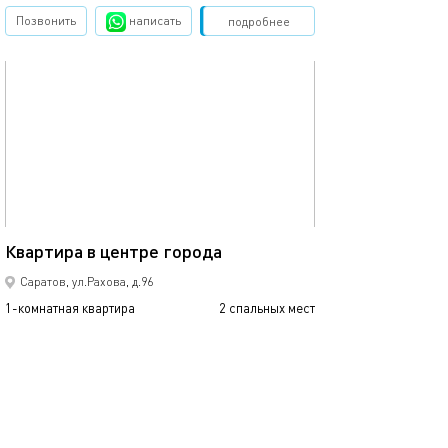
Позвонить
написать
Забронировать
подробнее
обновлено 05.01.2019
35м²
Квартира в центре города
Саратов, ул.Рахова, д.96
1-комнатная квартира
2 спальных мест
2700
р.
сутки
Позвонить
написать
Забронировать
подробнее
обновлено 20.04.2022