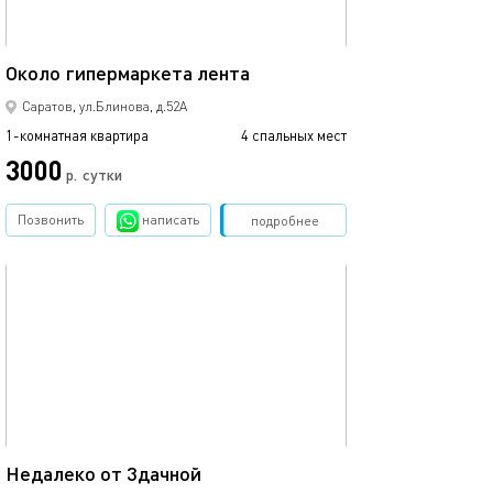
40м²
Около гипермаркета лента
Саратов, ул.Блинова, д.52А
1-комнатная квартира
4 спальных мест
3000
р.
сутки
Позвонить
написать
Забронировать
подробнее
обновлено 20.01.2024
40м²
Недалеко от 3дачной