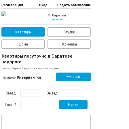
Регистрация
Вход
Подать объявление
Саратов
другой город
Квартиры
Студии
Дома
Комнаты
Квартиры посуточно в Саратове
недорого
Россия
/
Саратов
/
недорогие квартиры посуточно
Уточнить
Найдено
86 вариантов
Заезд:
Выезд:
Гостей:
Найти
обновлено 15.02.2026