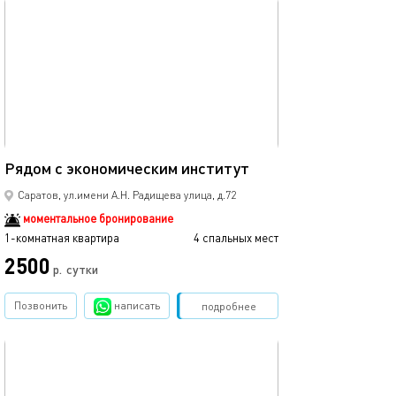
обновлено 04.02.2026
30м²
Рядом с экономическим институт
Саратов, ул.имени А.Н. Радищева улица, д.72
моментальное бронирование
1-комнатная квартира
4 спальных мест
2500
р.
сутки
Позвонить
написать
Забронировать
подробнее
обновлено 04.02.2026