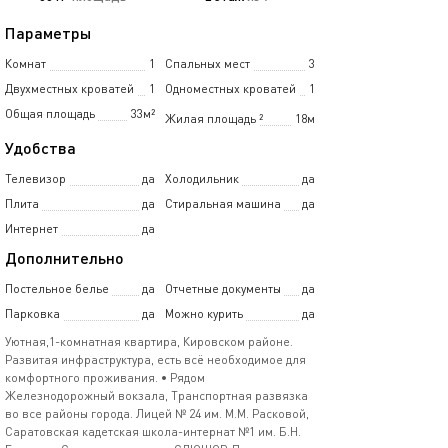
Параметры
Комнат
1
Спальных мест
3
Двухместных кроватей
1
Одноместных кроватей
1
Общая площадь
33м²
Жилая площадь
²
18м
Удобства
Телевизор
да
Холодильник
да
Плита
да
Стиральная машина
да
Интернет
да
Дополнительно
Постельное белье
да
Отчетные документы
да
Парковка
да
Можно курить
да
Уютная,1-комнатная квартира, Кировском районе.
Развитая инфраструктура, есть всё необходимое для
комфортного проживания. • Рядом
Железнодорожный вокзала, Транспортная развязка
во все районы города. Лицей № 24 им. М.М. Расковой,
Саратовская кадетская школа-интернат №1 им. Б.Н.