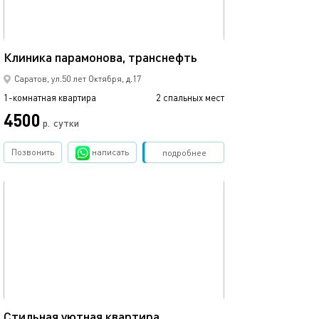
40м²
Клиника парамонова, транснефть
Просторная ква
Саратов, ул.50 лет Октября, д.17
1-комнатная квартира
2 спальных мест
1-комнатная квартира
4500
2600
р.
сутки
Позвонить
написать
Забронировать
подробнее
обновлено 18.06.2024
Ещё фото
37м²
Стильная уютная квартира
Светлая одноко