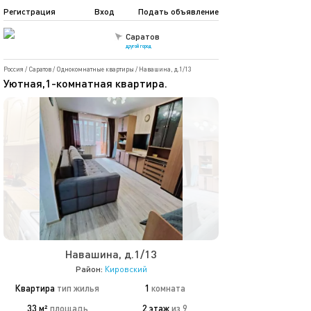
Регистрация
Вход
Подать объявление
Саратов
другой город
Россия
/
Саратов
/
Однокомнатные квартиры
/
Навашина, д.1/13
Уютная,1-комнатная квартира.
Навашина, д.1/13
Район:
Кировский
Квартира
тип жилья
1
комната
33 м²
площадь
2 этаж
из 9