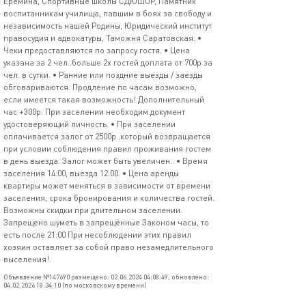
Еремина, Спортивные школы СДЮШОР, Памятник
воспитанникам училища, павшим в боях за свободу и
независимость нашей Родины, Юридический институт
правосудия и адвокатуры, Таможня Саратовская. •
Чеки предоставляются по запросу гостя. • Цена
указана за 2 чел..больше 2х гостей доплата от 700р за
чел. в сутки. • Ранние или поздние выезды / заезды
обговариваются. Продление по часам возможно,
если имеется такая возможность! Дополнительный
час +300р. При заселении необходим документ
удостоверяющий личность. • При заселении
оплачивается залог от 2500р .который возвращается
при условии соблюдения правил проживания гостем
в день выезда. Залог может быть увеличен.. • Время
заселения 14:00, выезда 12:00. • Цена аренды
квартиры может меняться в зависимости от времени
заселения, срока бронирования и количества гостей.
Возможны скидки при длительном заселении.
Запрещено шуметь в запрещённые Законом часы, то
есть после 21:00 При несоблюдении этих правил
хозяин оставляет за собой право незамедлительного
выселения!.
Объявление №147690 размещено: 02.06.2024 04:08:49, обновлено:
04.02.2026 18:34:10 (по московскому времени)