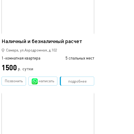
66м²
Наличный и безналичный расчет
Самара, ул.Аэродромная, д.102
1-комнатная квартира
5 спальных мест
1500
р.
сутки
Позвонить
написать
Забронировать
подробнее
обновлено 24.06.2026