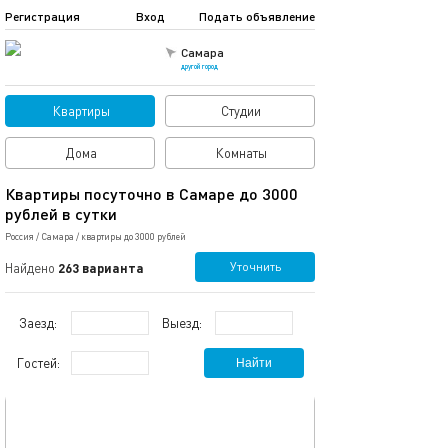
Регистрация
Вход
Подать объявление
Самара
другой город
Квартиры
Студии
Дома
Комнаты
Квартиры посуточно в Самаре до 3000
рублей в сутки
Россия
/
Самара
/
квартиры до 3000 рублей
Уточнить
Найдено
263 варианта
Заезд:
Выезд:
Гостей:
Найти
обновлено 28.06.2026