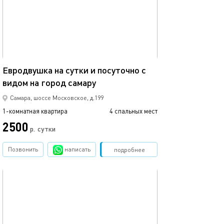
54м²
Евродвушка на сутки и посуточно с
видом на город самару
Самара, шоссе Московское, д.199
1-комнатная квартира
4 спальных мест
2500
р.
сутки
Позвонить
написать
Забронировать
подробнее
обновлено 24.06.2026