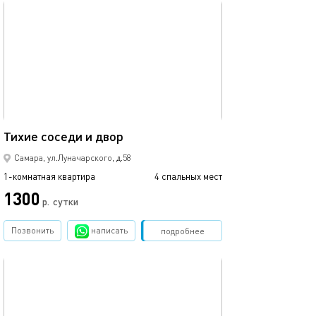
обновлено 24.06.2026
47м²
Тихие соседи и двор
Самара, ул.Луначарского, д.58
1-комнатная квартира
4 спальных мест
1300
р.
сутки
Позвонить
написать
Забронировать
подробнее
обновлено 24.06.2026