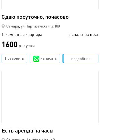
43м²
Сдаю посуточно, почасово
Самара, ул.Партизанская, д.188
1-комнатная квартира
5 спальных мест
1600
р.
сутки
Позвонить
написать
Забронировать
подробнее
обновлено 24.06.2026
40м²
Есть аренда на часы
Самара, ул.Центральная, д.3