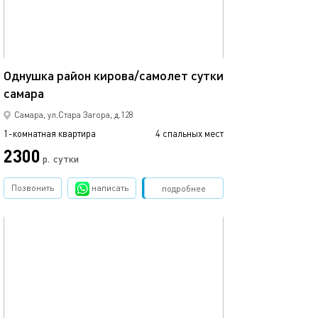
45м²
Однушка район кирова/самолет сутки
самара
Самара, ул.Стара Загора, д.128
1-комнатная квартира
4 спальных мест
2300
р.
сутки
Позвонить
написать
Забронировать
подробнее
обновлено 09.06.2026