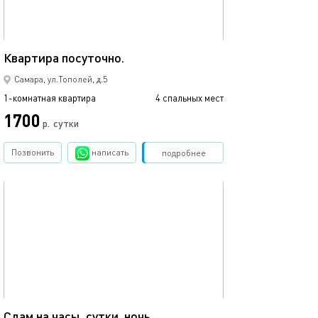
50м²
Квартира посуточно.
Самара, ул.Тополей, д.5
1-комнатная квартира
4 спальных мест
1700
р.
сутки
Позвонить
написать
Забронировать
подробнее
обновлено 24.06.2026
51м²
Сдам на часы, сутки, ночь.