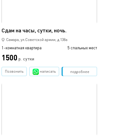
51м²
Сдам на часы, сутки, ночь.
Тихие соседи и
Самара, ул.Советской армии, д.138а
1-комнатная квартира
5 спальных мест
1-комнатная квартира
1500
1300
р.
сутки
Позвонить
написать
Забронировать
подробнее
обновлено 24.06.2026
Ещё фото
42м²