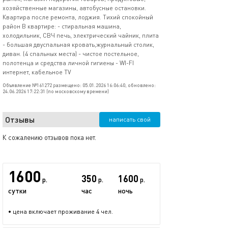
хозяйственные магазины, автобусные остановки.
Квартира после ремонта, лоджия. Тихий спокойный
район В квартире: - стиральная машина,
холодильник, СВЧ печь, электрический чайник, плита
- большая двуспальная кровать,журнальный столик,
диван. (4 спальных места) - чистое постельное,
полотенца и средства личной гигиены - WI-FI
интернет, кабельное TV
Объявление №161272 размещено: 05.01.2026 16:06:40, обновлено:
24.06.2026 17:22:31 (по московскому времени)
Отзывы
написать свой
К сожалению отзывов пока нет.
1600
350
1600
р.
р.
р.
сутки
час
ночь
• цена включает проживание 4 чел.