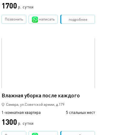
1700
1300
р.
сутки
Позвонить
написать
Забронировать
подробнее
обновлено 31.01.2026
Ещё фото
44м²
Уютная квартира
Влажная уборка после каждого
Самара, ул.Советской армии, д.179
1-комнатная квартира
5 спальных мест
1-комнатная квартира
1300
2200
р.
сутки