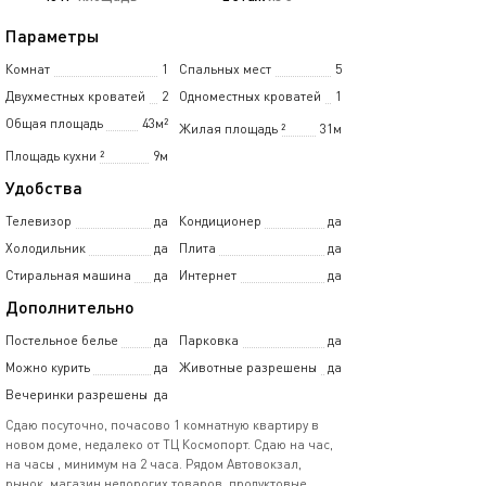
Параметры
Комнат
1
Спальных мест
5
Двухместных кроватей
2
Одноместных кроватей
1
Общая площадь
43м²
Жилая площадь
²
31м
Площадь кухни
²
9м
Удобства
Телевизор
да
Кондиционер
да
Холодильник
да
Плита
да
Стиральная машина
да
Интернет
да
Дополнительно
Постельное белье
да
Парковка
да
Можно курить
да
Животные разрешены
да
Вечеринки разрешены
да
Сдаю посуточно, почасово 1 комнатную квартиру в
новом доме, недалеко от ТЦ Космопорт. Сдаю на час,
на часы , минимум на 2 часа. Рядом Автовокзал,
рынок, магазин недорогих товаров, продуктовые,