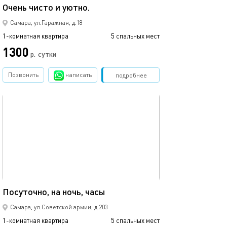
Очень чисто и уютно.
Есть аренда на 
Самара, ул.Гаражная, д.18
1-комнатная квартира
5 спальных мест
1-комнатная квартира
1300
1400
р.
сутки
Позвонить
написать
Забронировать
подробнее
обновлено 24.06.2026
Ещё фото
51м²
Посуточно, на ночь, часы
Заселение круг
Самара, ул.Советской армии, д.203
1-комнатная квартира
5 спальных мест
1-комнатная квартира