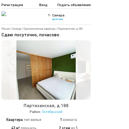
Регистрация
Вход
Подать объявление
Самара
другой город
Россия
/
Самара
/
Однокомнатные квартиры
/
Партизанская, д.188
Сдаю посуточно, почасово
Партизанская, д.188
Район:
Октябрьский
Квартира
тип жилья
1
комната
43 м²
площадь
2 этаж
из 5