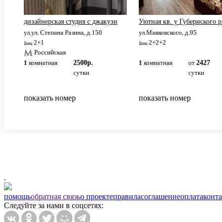
дизайнерская студия с джакузи
Уютная кв. у Губернского 
ул.ул. Степана Разина, д.150
ул.Маяковского, д.95
2+1
2+2+2
Российская
1
комнатная
2500р.
1
комнатная
от
2427
сутки
сутки
показать номер
показать номер
.
помощь
обратная связь
о проекте
правила
соглашение
оплата
конт
Следуйте за нами в соцсетях: