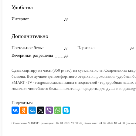
Удобства
Интернет
да
Дополнительно
Постельное белье
да
Парковка
да
Вечеринки разрешены
да
Сдам квартиру на часы (350 р/час), на сутки, на ночь. Современная квар
балкона. Все лучшее для комфортного отдыха и проживания -удобная бо
SMART -TV - гидромассажная ванна с подсветкой - гардеробная наших г
комплект чистейшего белья и полотенца - средства для душа и индивиду
Поделиться
Объявление №161311 размещено: 07.01.2026 19:59:26, обновлено: 24.06.2026 18:24:30 (по мос