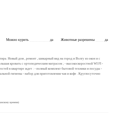
Можно курить
да
Животные разрешены
да
тира. Новый дом , ремонт , шикарный вид на город и Волгу из окон и с
льшая кровать с ортопедическим матрасом ; - высокоскоростной WI FI -
остей в квартире ждет : - полный комплект бытовой техники и посуды -
альной гигиены - набор для приготовления чая и кофе . Круглосуточно
ковскому времени)