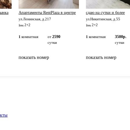
рынка
Апартаменты RentPlaza в центре
сдаю на сутки и более
ул.Ленинская, д.217
ул.Никитинская, д.55
2+2
2+2
1
комнатная
от
2590
1
комнатная
3500р.
сутки
сутки
показать номер
показать номер
вернуться на главную
акты