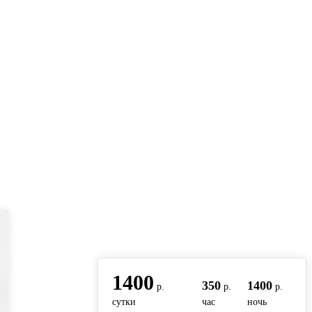
вернуться на главную
1400
350
1400
р.
р.
р.
сутки
час
ночь