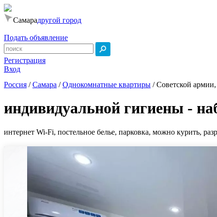
Самара
другой город
Подать объявление
Регистрация
Вход
Россия
/
Самара
/
Однокомнатные квартиры
/
Советской армии,
индивидуальной гигиены - на
интернет Wi-Fi, постельное белье, парковка, можно курить, ра