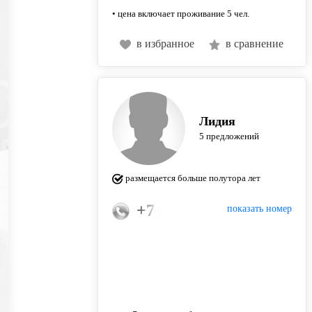
• цена включает проживание 5 чел.
в избранное
в сравнение
Лидия
5 предложений
размещается больше полутора лет
+7 (960) 809-89-22
показать номер