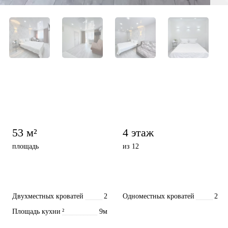
53 м²
4 этаж
площадь
из 12
Двухместных кроватей
2
Одноместных кроватей
2
Площадь кухни
²
9м