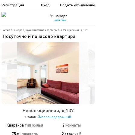
Регистрация
Вход
Подать объявление
Самара
другой город
Россия
/
Самара
/
Двухкомнатные квартиры
/
Революционная, д.137
Посуточно и почасово квартира
Революционная, д.137
Район:
Железнодорожный
Квартира
тип жилья
2
комнаты
75 м²
площадь
2 этаж
из 5