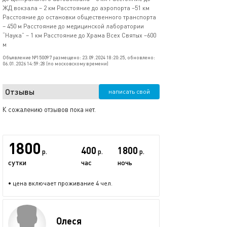
ЖД вокзала – 2 км Расстояние до аэропорта –51 км
Расстояние до остановки общественного транспорта
– 450 м Расстояние до медицинской лаборатории
“Наука” – 1 км Расстояние до Храма Всех Святых –600
м
Объявление №150097 размещено: 23.09.2024 18:20:25, обновлено:
06.01.2026 14:59:28 (по московскому времени)
Отзывы
написать свой
К сожалению отзывов пока нет.
1800
400
1800
р.
р.
р.
сутки
час
ночь
• цена включает проживание 4 чел.
Олеся