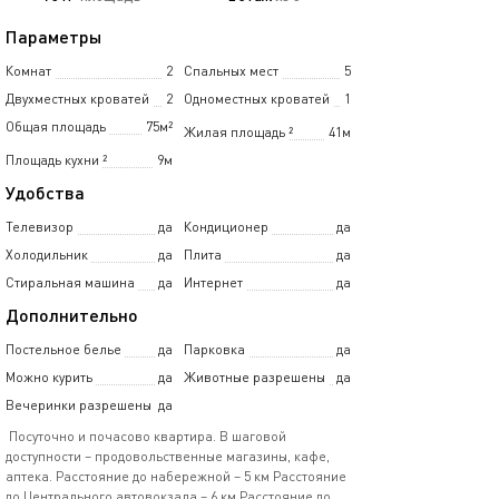
Параметры
Комнат
2
Спальных мест
5
Двухместных кроватей
2
Одноместных кроватей
1
Общая площадь
75м²
Жилая площадь
²
41м
Площадь кухни
²
9м
Удобства
Телевизор
да
Кондиционер
да
Холодильник
да
Плита
да
Стиральная машина
да
Интернет
да
Дополнительно
Постельное белье
да
Парковка
да
Можно курить
да
Животные разрешены
да
Вечеринки разрешены
да
Посуточно и почасово квартира. В шаговой
доступности – продовольственные магазины, кафе,
аптека. Расстояние до набережной – 5 км Расстояние
до Центрального автовокзала – 6 км Расстояние до