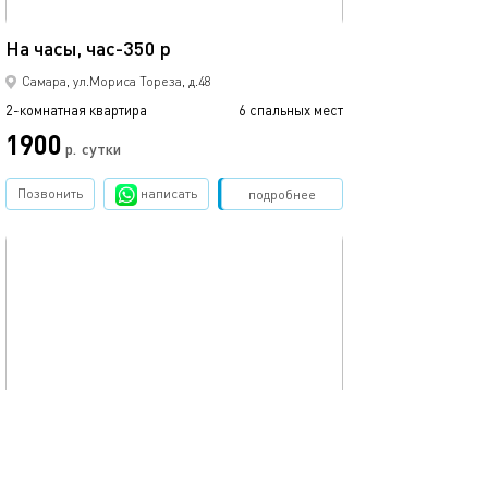
69м²
На часы, час-350 р
Звонки круглос
Самара, ул.Мориса Тореза, д.48
2-комнатная квартира
6 спальных мест
2-комнатная квартира
1900
2100
р.
сутки
Позвонить
написать
Забронировать
подробнее
обновлено 19.09.2022
Ещё фото
46м²
Квартира с евроремонтом
Lacky apartmen
Самара, ул.Гагарина, д.121