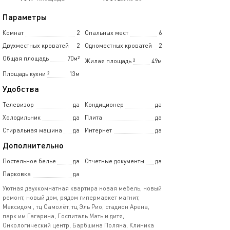
Параметры
Комнат
2
Спальных мест
6
Двухместных кроватей
2
Одноместных кроватей
2
Общая площадь
70м²
Жилая площадь
²
49м
Площадь кухни
²
13м
Удобства
Телевизор
да
Кондиционер
да
Холодильник
да
Плита
да
Стиральная машина
да
Интернет
да
Дополнительно
Постельное белье
да
Отчетные документы
да
Парковка
да
Уютная двухкомнатная квартира новая мебель, новый
ремонт, новый дом, рядом гипермаркет магнит,
Максидом , тц Самолёт, тц Эль Рио, стадион Арена,
парк им Гагарина, Госпиталь Мать и дитя,
Онкологический центр, Барбшина Поляна, Клиника