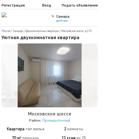
Регистрация
Вход
Подать объявление
Самара
другой город
Россия
/
Самара
/
Двухкомнатные квартиры
/
Московское шоссе, д.272
Уютная двухкомнатная квартира
Московское шоссе
Район:
Промышленный
Квартира
тип жилья
2
комнаты
70 м²
площадь
13 этаж
из 25