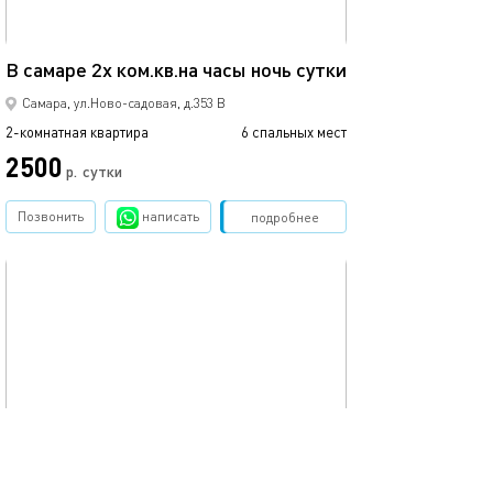
68м²
В самаре 2х ком.кв.на часы ночь сутки
Двушка на мол
Самара, ул.Ново-садовая, д.353 В
2-комнатная квартира
6 спальных мест
2-комнатная квартира
2500
3000
р.
сутки
Позвонить
написать
Забронировать
подробнее
обновлено 30.11.2025
Ещё фото
107м²
Шикарная "поднебесная"
Уютная квартир