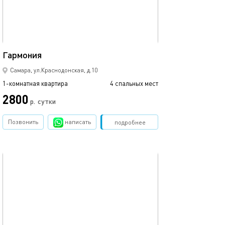
Ещё фото
40м²
Гармония
Мечта
Самара, ул.Краснодонская, д.10
1-комнатная квартира
4 спальных мест
1-комнатная квартира
2800
2800
р.
сутки
Позвонить
написать
Забронировать
подробнее
обновлено 14.10.2023
Ещё фото