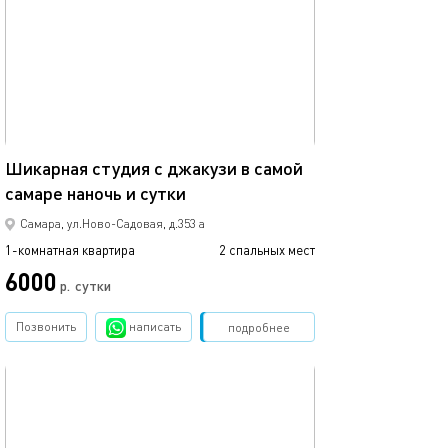
Ещё фото
63м²
Шикарная студия с джакузи в самой
самаре наночь и сутки
Квартира с кра
Самара, ул.Ново-Садовая, д.353 а
1-комнатная квартира
2 спальных мест
1-комнатная квартира
6000
3800
р.
сутки
Позвонить
написать
Забронировать
подробнее
обновлено 14.10.2023