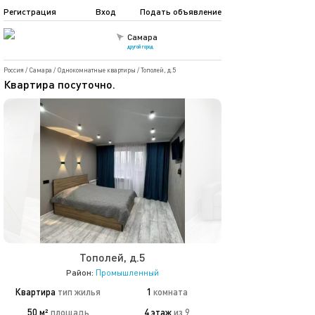
Регистрация
Вход
Подать объявление
Самара
другой город
Россия
/
Самара
/
Однокомнатные квартиры
/
Тополей, д.5
Квартира посуточно.
Тополей, д.5
Район:
Промышленный
Квартира
тип жилья
1
комната
50 м²
площадь
4 этаж
из 9