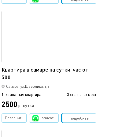
обновлено 14.05.2026
Ещё фото
56м²
Квартира в самаре на сутки. час от
500
Уютная квартир
Самара, ул.Шверника, д.9
1-комнатная квартира
3 спальных мест
1-комнатная квартира
2500
3998
р.
сутки
Позвонить
написать
Забронировать
подробнее
обновлено 16.08.2024