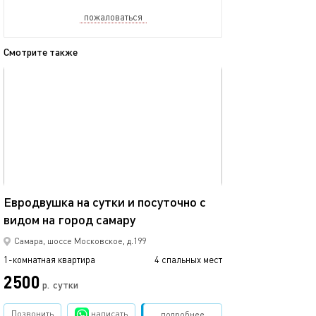
пожаловаться
Смотрите также
обновлено 28.06.2026
Ещё фото
54м²
Евродвушка на сутки и посуточно с
видом на город самару
Сдаю кв на часы
Самара, шоссе Московское, д.199
1-комнатная квартира
4 спальных мест
1-комнатная квартира
2500
2800
р.
сутки
Позвонить
написать
Забронировать
подробнее