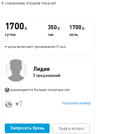
К сожалению отзывов пока нет.
1700
350
1700
р.
р.
р.
сутки
час
ночь
• цена включает проживание 5 чел.
Лидия
5 предложений
размещается больше полутора лет
+7 (960) 809-89-22
показать номер
Запросить бронь
Задать вопрос