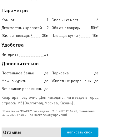
Параметры
Комнат
1
Спальных мест
4
Двухместных кроватей
2
Общая площадь
50м²
Жилая площадь
²
30м
Площадь кухни
²
10м
Удобства
Интернет
да
Дополнительно
Постельное белье
да
Парковка
да
Можно курить
да
Животные разрешены
да
Вечеринки разрешены
да
Квартира посуточно. Дом находится на въезде в город
с трассы М5 (Волгоград, Москва, Казань) .
Объявление №161309 размещено: 07.01.2026 19:46:20, обновлено:
24.06.2026 17:45:21 (по московскому времени)
Отзывы
написать свой