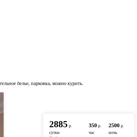
тельное белье, парковка, можно курить.
вернуться на главную
2885
350
2500
р.
р.
р.
сутки
час
ночь