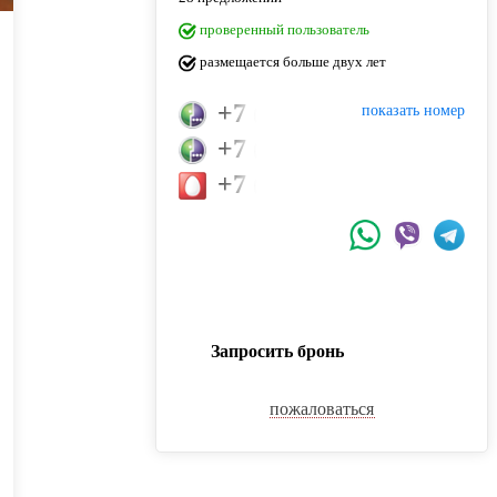
проверенный пользователь
размещается больше двух лет
+7 (927) 200-38-28
показать номер
+7 (995) 627-27-77
+7 (987) 434-85-85
Запросить бронь
пожаловаться