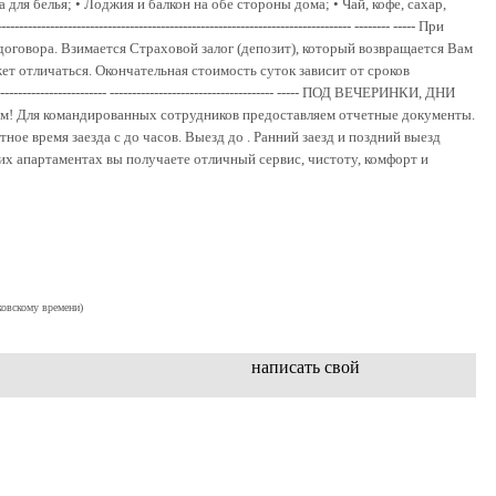
для белья; • Лоджия и балкон на обе стороны дома; • Чай, кофе, сахар,
---------------------------------------------------------------------- -------- ----- При
договора. Взимается Страховой залог (депозит), который возвращается Вам
т отличаться. Окончательная стоимость суток зависит от сроков
------------------------- ------------------------------------- ----- ПОД ВЕЧЕРИНКИ, ДНИ
! Для командированных сотрудников предоставляем отчетные документы.
ое время заезда с до часов. Выезд до . Ранний заезд и поздний выезд
их апартаментах вы получаете отличный сервис, чистоту, комфорт и
ковскому времени)
написать свой