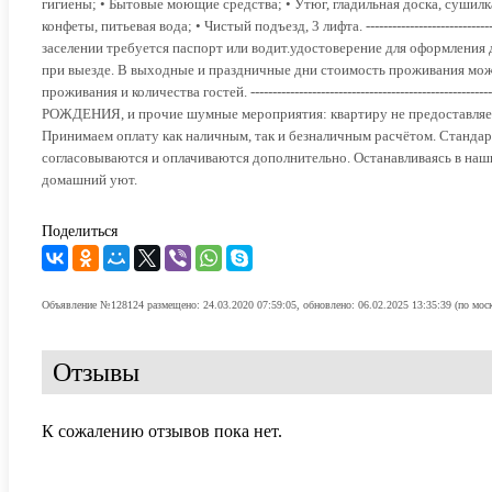
гигиены; • Бытовые моющие средства; • Утюг, гладильная доска, сушилка 
конфеты, питьевая вода; • Чистый подъезд, 3 лифта. --------------------------------------
заселении требуется паспорт или водит.удостоверение для оформления 
при выезде. В выходные и праздничные дни стоимость проживания може
проживания и количества гостей. ------------------------------------------------------
РОЖДЕНИЯ, и прочие шумные мероприятия: квартиру не предоставляем
Принимаем оплату как наличным, так и безналичным расчётом. Стандартн
согласовываются и оплачиваются дополнительно. Останавливаясь в наш
домашний уют.
Поделиться
Объявление №128124 размещено: 24.03.2020 07:59:05, обновлено: 06.02.2025 13:35:39 (по мос
Отзывы
К сожалению отзывов пока нет.