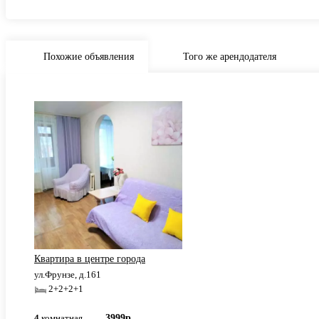
Похожие объявления
Того же арендодателя
Квартира в центре города
ул.Фрунзе, д.161
2+2+2+1
4
комнатная
3999р.