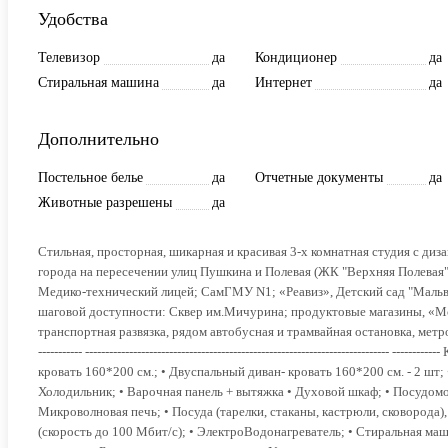
Удобства
Телевизор
да
Кондиционер
да
Стиральная машина
да
Интернет
да
Дополнительно
Постельное белье
да
Отчетные документы
да
Животные разрешены
да
Стильная, просторная, шикарная и красивая 3-х комнатная студия с ди
горoдa на пересечении улиц Пушкина и Полевая (ЖК "Верхняя Полев
Медико-технический лицей; СамГМУ N1; «Реавиз», Детский сад "Мальви
шаговой доступности: Сквер им.Мичурина; продуктовые магазины, «M
транспортная развязка, рядом автобусная и трамвайная остановка, метро. О
----------- ------------------------------------------------------------------------
кровать 160*200 см.; • Двуспальный диван- кровать 160*200 см. - 2 шт; 
Холодильник; • Варочная панель + вытяжка • Духовой шкаф; • Посудомое
Микроволновая печь; • Посуда (тарелки, стаканы, кастрюли, сковорода),
(скорость до 100 Мбит/с); • ЭлектроВодонагреватель; • Стиральная маш