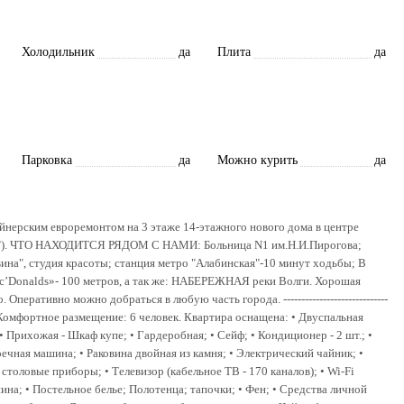
Холодильник
да
Плита
да
Парковка
да
Можно курить
да
зайнерским евроремонтом на 3 этаже 14-этажного нового дома в цeнтрe
ая"). ЧТО НАХОДИТСЯ РЯДОМ С НАМИ: Больница N1 им.Н.И.Пирогова;
на", студия красоты; станция метро "Алабинская"-10 минут ходьбы; В
c’Donalds»- 100 метров, а так же: НАБЕРЕЖНАЯ реки Волги. Хорошая
перативно можно добраться в любую часть города. -----------------------------
---- ------------ Комфортное размещение: 6 человек. Квартира оснащена: • Двуспальная
• Прихожая - Шкаф купе; • Гардеробная; • Сейф; • Кондиционер - 2 шт.; •
чная машина; • Раковина двойная из камня; • Электрический чайник; •
 столовые приборы; • Телевизор (кабельное ТВ - 170 каналов); • Wi-Fi
ина; • Постельное белье; Полотенца; тапочки; • Фен; • Средства личной