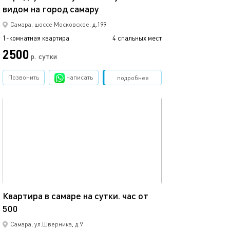
видом на город самару
Квартира посут
Самара, шоссе Московское, д.199
1-комнатная квартира
4 спальных мест
1-комнатная квартира
2500
1700
р.
сутки
Позвонить
написать
Забронировать
подробнее
обновлено 14.05.2026
Ещё фото
56м²
Квартира в самаре на сутки. час от
500
Уютная квартир
Самара, ул.Шверника, д.9