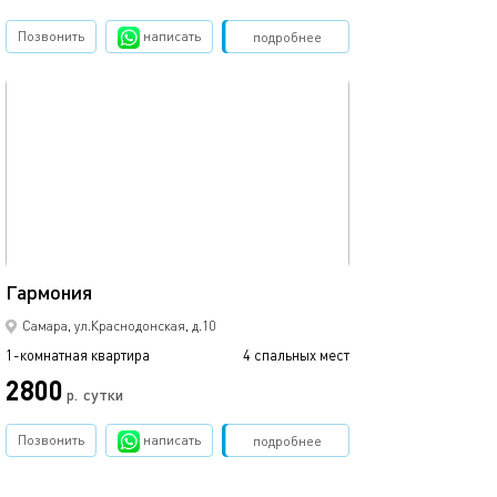
Позвонить
написать
Забронировать
подробнее
обновлено 14.10.2023
Ещё фото
40м²
Гармония
Мечта
Самара, ул.Краснодонская, д.10
1-комнатная квартира
4 спальных мест
1-комнатная квартира
2800
2800
р.
сутки
Позвонить
написать
Забронировать
подробнее