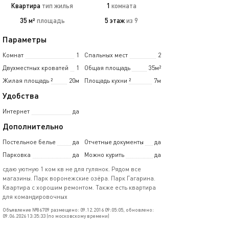
Квартира
тип жилья
1
комната
35 м²
площадь
5 этаж
из 9
Параметры
Комнат
1
Спальных мест
2
Двухместных кроватей
1
Общая площадь
35м²
Жилая площадь
²
20м
Площадь кухни
²
7м
Удобства
Интернет
да
Дополнительно
Постельное белье
да
Отчетные документы
да
Парковка
да
Можно курить
да
сдаю уютную 1 ком кв не для гулянок. Рядом все
магазины. Парк воронежские озёра. Парк Гагарина.
Квартира с хорошим ремонтом. Также есть квартира
для командировочных
Объявление №86709 размещено: 09.12.2016 09:05:05, обновлено:
09.06.2026 13:35:33 (по московскому времени)