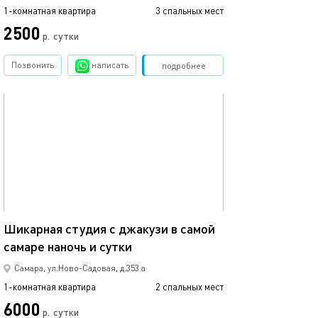
1-комнатная квартира
3 спальных мест
1-комнатная квартира
2500
3998
р.
сутки
Позвонить
написать
Забронировать
подробнее
обновлено 16.08.2024
Ещё фото
63м²
Шикарная студия с джакузи в самой
самаре наночь и сутки
Квартира с кра
Самара, ул.Ново-Садовая, д.353 а
1-комнатная квартира
2 спальных мест
1-комнатная квартира
6000
3800
р.
сутки