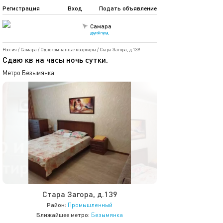
Регистрация
Вход
Подать объявление
Самара
другой город
Россия
/
Самара
/
Однокомнатные квартиры
/
Стара Загора, д.139
Сдаю кв на часы ночь сутки.
Метро Безымянка.
Стара Загора, д.139
Район:
Промышленный
Ближайшее метро:
Безымянка