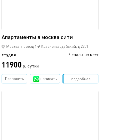
65м²
Апартаменты в москва сити
Москва, проезд 1-й Красногвардейский, д.22с1
студия
3 спальных мест
11900
р.
сутки
Позвонить
написать
Забронировать
подробнее
обновлено 26.07.2025