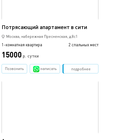
50м²
Потрясающий апартамент в сити
Москва, набережная Пресненская, д.8с1
1-комнатная квартира
2 спальных мест
15000
р.
сутки
Позвонить
написать
Забронировать
подробнее
обновлено 26.07.2025
50м²