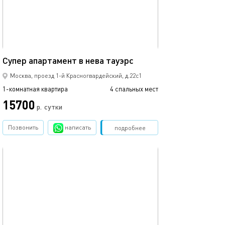
60м²
Супер апартамент в нева тауэрс
Москва, проезд 1-й Красногвардейский, д.22с1
1-комнатная квартира
4 спальных мест
15700
р.
сутки
Позвонить
написать
Забронировать
подробнее
обновлено 30.08.2025