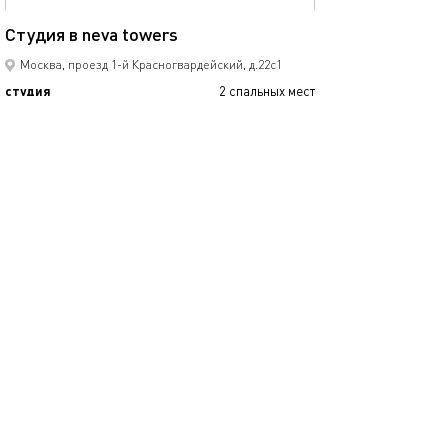
60м²
Студия в neva towers
Москва, проезд 1-й Красногвардейский, д.22с1
студия
2 спальных мест
11900
р.
сутки
Позвонить
написать
Забронировать
подробнее
обновлено 19.09.2025
40м²
Neva sirius
Москва, проезд 1-й Красногвардейский, д.22с1