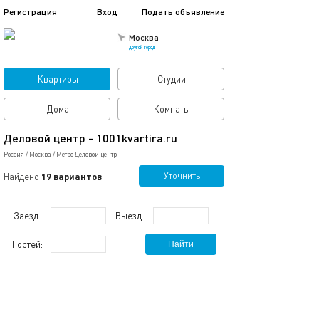
Регистрация
Вход
Подать объявление
Москва
другой город
Квартиры
Студии
Дома
Комнаты
Деловой центр - 1001kvartira.ru
Россия
/
Москва
/
Метро Деловой центр
Уточнить
Найдено
19 вариантов
Заезд:
Выезд:
Гостей:
Найти
обновлено 30.08.2025