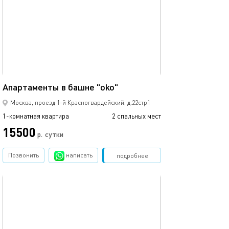
51м²
Апартаменты в башне "oko"
Москва, проезд 1-й Красногвардейский, д.22стр1
1-комнатная квартира
2 спальных мест
15500
р.
сутки
Позвонить
написать
Забронировать
подробнее
обновлено 30.08.2025