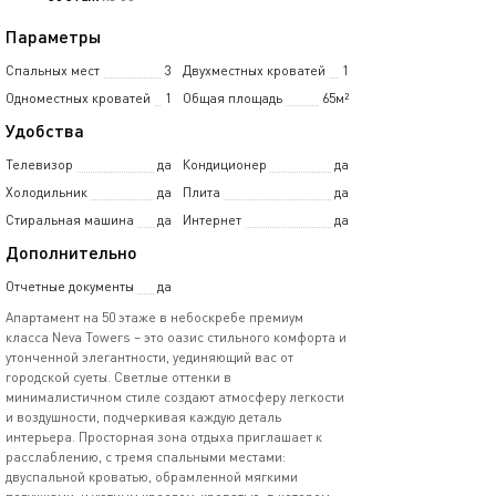
Параметры
Спальных мест
3
Двухместных кроватей
1
Одноместных кроватей
1
Общая площадь
65м²
Удобства
Телевизор
да
Кондиционер
да
Холодильник
да
Плита
да
Стиральная машина
да
Интернет
да
Дополнительно
Отчетные документы
да
Апартамент на 50 этаже в небоскребе премиум
класса Neva Towers – это оазис стильного комфорта и
утонченной элегантности, уединяющий вас от
городской суеты. Светлые оттенки в
минималистичном стиле создают атмосферу легкости
и воздушности, подчеркивая каждую деталь
интерьера. Просторная зона отдыха приглашает к
расслаблению, с тремя спальными местами:
двуспальной кроватью, обрамленной мягкими