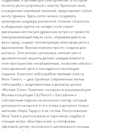
подушками, и уютным креслом-кроватью, в котором
хочется уютно устроиться с книгой. Кухонная зона,
оснащенная новейшей техникой, представляет собой
мечту гурмана. Здесь легко можно создавать
кулинарные шедевры различной степени сложности,
а обеденная группа на четыре гостя станет
идеальным местом для дружеских встреч и торжеств.
Завораживающий вид из окон, открывающийся на
весь город, создает неповторимую атмосферу уюта и
вдохновения. Ванная комната просто создана для
релакса. Элегантная сантехника, мягкий свет и
ароматические акценты делают каждый момент в
этом пространстве незабываемым, позволяя забыть о
повседневной суете и насладиться настоящим
отдыхом. Комплекс небоскрёбов премиум-класса
Neva Towers — два стройных современных жилых
небоскреба с апартаментами в деловом центре
«Москва-Сити». Комплекс построен в уникальной для
Москвы концепции City Resort с бассейном и
собственным парком на несколько гектар, который
раскинулся на высоте 4-ого этажа и доступен только
жителям «Нева Тауэрс» и их гостям. Расположение
Neva Towers расположены в паре минут ходьбы от
станции метро «Выставочная» и платформы
«Деловой центр» московского центрального кольца,