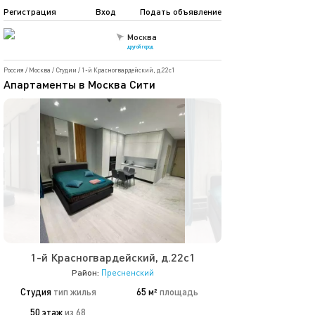
Регистрация
Вход
Подать объявление
Москва
другой город
Россия
/
Москва
/
Студии
/
1-й Красногвардейский, д.22с1
Апартаменты в Москва Сити
1-й Красногвардейский, д.22с1
Район:
Пресненский
Студия
тип жилья
65 м²
площадь
50 этаж
из 68