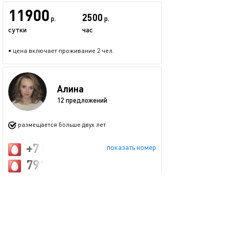
11900
2500
р.
р.
сутки
час
• цена включает проживание 2 чел.
Алина
12 предложений
размещается больше двух лет
+7 (967) 097-84-49
показать номер
79111023333
s.sinogin@yandex.ru
Запросить бронь