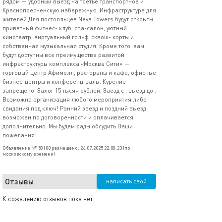
рядом — удобный выезд на третье транспортное и
Краснопресненскую набережную. Инфраструктура для
жителей Для постояльцев Neva Towers будут открыты:
приватный фитнес- клуб, спа-салон, уютный
кинотеатр, виртуальный гольф, сквош- корты и
собственная музыкальная студия. Кроме того, вам
будут доступны все преимущества развитой
инфраструктуры комплекса «Москва Сити» —
торговый центр Афимолл, рестораны и кафе, офисные
бизнес-центры и конференц-залы. Курение
запрещено. Залог 15 тысяч рублей. Заезд с , выезд до .
Возможна организация любого мероприятия либо
свидания под ключ! Ранний заезд и поздний выезд
возможен по договоренности и оплачивается
дополнительно. Мы будем рады обсудить Ваши
пожелания!
Объявление №158100 размещено: 26.07.2025 22:08:23 (по
московскому времени)
Отзывы
написать свой
К сожалению отзывов пока нет.