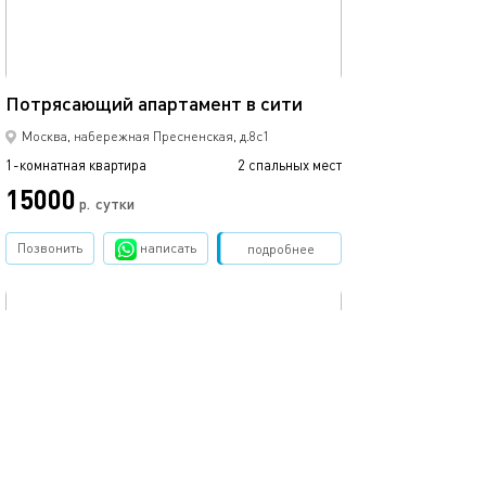
50м²
Апартамент в м
Потрясающий апартамент в сити
Москва, набережная Пресненская, д.8с1
1-комнатная квартира
2 спальных мест
1-комнатная квартира
15000
12900
р.
сутки
Позвонить
написать
Забронировать
подробнее
обновлено 24.07.2024
Ещё фото
71м²