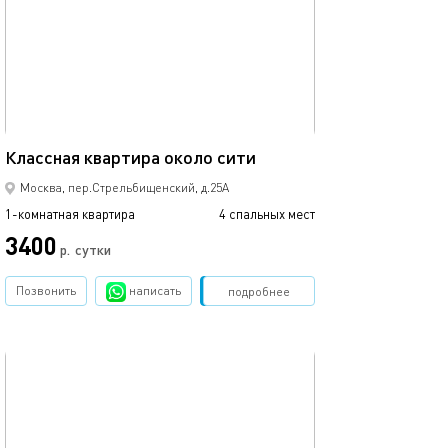
Ещё фото
33м²
Классная квартира около сити
1-к. квартира, 35
Москва, пер.Стрельбищенский, д.25А
1-комнатная квартира
4 спальных мест
1-комнатная квартира
3400
3900
р.
сутки
Позвонить
написать
Забронировать
подробнее
обновлено 30.08.2025
Ещё фото