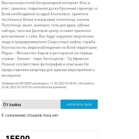
Высокоскоростной беспроводной интернет Фен и
утюг, сушилка, гладильная доска Кухонный гарнитур со
Всей необходимой посудой Хлопковое, приятное
постельное белье и махровые полотенца, халаты
Полотенца, мыло, шампуни, гель для душа, зубные
наборы, тапочки Деловой центр оставит приятное
впечатление о себе, Вас будут окружать творческие
люди и предприниматели Скоростные лифты, служба
безопасности, видеонаблюдение на Всей территории
Рядом: - Множество баров и ресторанов на первых
этажах - Бизнес - парк Экспоцентр - ТЦ Афимолл
Полное соответствие фотографий и описания Не
предоставляем квартиру для шумных мероприятий и
вечеринок
Объявление №133557 размещено: 11.03.2022 15:30:49, обновлено:
26.04.2022 10:13:57 (по московскому времени)
Отзывы
написать свой
К сожалению отзывов пока нет.
15500