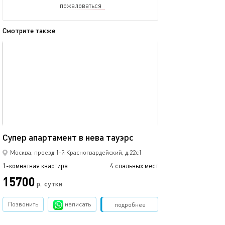
пожаловаться
Смотрите также
обновлено 30.08.2025
Ещё фото
60м²
Супер апартамент в нева тауэрс
Выставочная де
Москва, проезд 1-й Красногвардейский, д.22с1
1-комнатная квартира
4 спальных мест
1-комнатная квартира
15700
р.
сутки
от
Позвонить
написать
Забронировать
подробнее