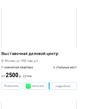
обновлено 01.03.2024
Ещё фото
37м²
Выставочная деловой центр
Выставочная-мо
Москва, ул.1905 года, д.5
1-комнатная квартира
4 спальных мест
1-комнатная квартира
2500
от
р.
сутки
от
Позвонить
написать
Забронировать
подробнее
обновлено 08.08.2021