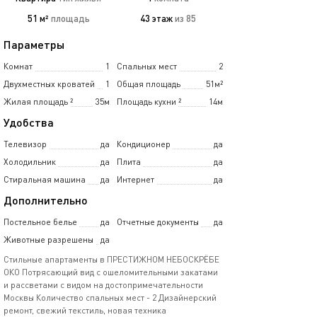
51 м²
площадь
43 этаж
из 85
Параметры
Комнат
1
Спальных мест
2
Двухместных кроватей
1
Общая площадь
51м²
Жилая площадь
²
35м
Площадь кухни
²
14м
Удобства
Телевизор
да
Кондиционер
да
Холодильник
да
Плита
да
Стиральная машина
да
Интернет
да
Дополнительно
Постельное белье
да
Отчетные документы
да
Животные разрешены
да
Стильные апартаменты в ПРЕСТИЖНОМ НЕБОСКРЁБЕ
ОКО Потрясающий вид с ошеломительными закатами
и рассветами с видом на достопримечательности
Москвы Количество спальных мест - 2 Дизайнерский
ремонт, свежий текстиль, новая техника