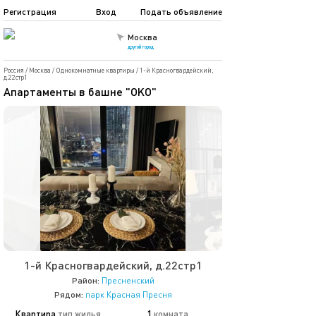
Регистрация
Вход
Подать объявление
Москва
другой город
Россия
/
Москва
/
Однокомнатные квартиры
/
1-й Красногвардейский,
д.22стр1
Апартаменты в башне "OKO"
1-й Красногвардейский, д.22стр1
Район:
Пресненский
Рядом:
парк Красная Пресня
Квартира
тип жилья
1
комната