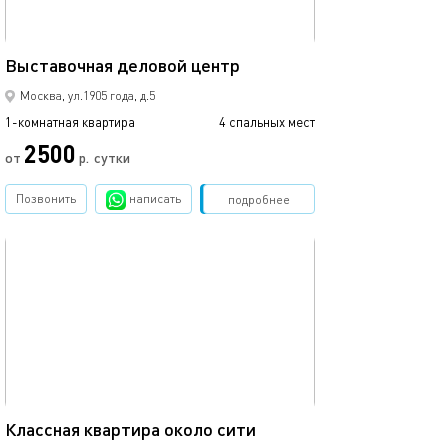
37м²
Выставочная деловой центр
Выставочная-мо
Москва, ул.1905 года, д.5
1-комнатная квартира
4 спальных мест
1-комнатная квартира
2500
от
р.
сутки
от
Позвонить
написать
Забронировать
подробнее
обновлено 08.08.2021
Ещё фото
33м²
Классная квартира около сити
Апартаменты в 