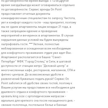
по договоренности) Время выезда: с 12:00 Другое
время заезда/выезда может оговариваться отдельно
по договорённости. Сервис аренды Оn Роint
предоставляет отчетные документы
командировочным специалистам по запросу. Чистота,
уют и комфорт каждого гостя - наш приоритет, поэтому
мы не сдаем апартаменты лицам младше 21 года, а
также запрещаем курение и проведение
мероприятий и вечеринок в апартаментах. В случае
нарушения данных условий мы будем вынуждены
оштрафовать гостя. *** Уютная, полностью
меблированная и оснащенная всем необходимым
для комфортного проживания студия уже ждет Вас.
Апартамент располагается в башне "Санкт-
Петербург" МФК "Город Столиц" в Сити, в шаговой
доступности от станции метро "Деловой центр" и
многочисленных кафе, ресторанов, магазинов, СПА и
фитнес-центров. До всевозможных удобств и
развлечений буквально подать рукой! Сервис Оn
Роint заботится об удобстве своих гостей, поэтому к
Вашим услугам мы предоставим все необходимое для
душевного отдыха и комфортного проживания: -
кровать king sizе с ортопедическим матрасом -
идеально для крепкого сна после насыщенного дня; -
свежие полотенца, постельное белье и банные