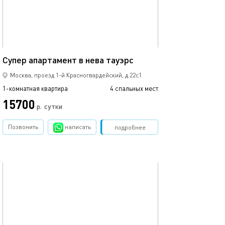
Ещё фото
60м²
Супер апартамент в нева тауэрс
Выставочная де
Москва, проезд 1-й Красногвардейский, д.22с1
1-комнатная квартира
4 спальных мест
1-комнатная квартира
15700
р.
сутки
от
Позвонить
написать
Забронировать
подробнее
обновлено 01.03.2024
Ещё фото