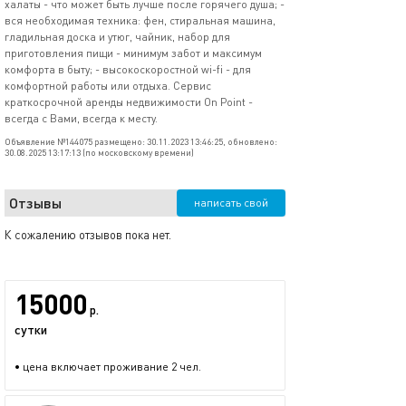
халаты - что может быть лучше после горячего душа; -
вся необходимая техника: фен, стиральная машина,
гладильная доска и утюг, чайник, набор для
приготовления пищи - минимум забот и максимум
комфорта в быту; - высокоскоростной wi-fi - для
комфортной работы или отдыха. Сервис
краткосрочной аренды недвижимости Оn Роint -
всегда с Вами, всегда к месту.
Объявление №144075 размещено: 30.11.2023 13:46:25, обновлено:
30.08.2025 13:17:13 (по московскому времени)
Отзывы
написать свой
К сожалению отзывов пока нет.
15000
р.
сутки
• цена включает проживание 2 чел.