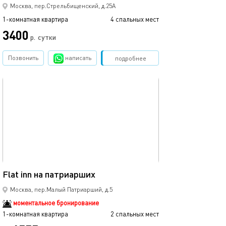
Москва, пер.Стрельбищенский, д.25А
1-комнатная квартира
4 спальных мест
1-комнатная квартира
3400
15500
р.
сутки
Позвонить
написать
Забронировать
подробнее
обновлено 21.10.2025
Ещё фото
45м²
Flat inn на патриарших
Апартамент в м
Москва, пер.Малый Патриарший, д.5
моментальное бронирование
1-комнатная квартира
2 спальных мест
1-комнатная квартира