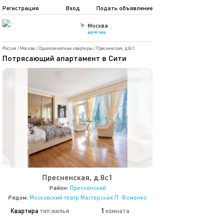
Регистрация
Вход
Подать объявление
Москва
другой город
Россия
/
Москва
/
Однокомнатные квартиры
/
Пресненская, д.8с1
Потрясающий апартамент в Сити
Пресненская, д.8с1
Район:
Пресненский
Рядом:
Московский театр Мастерская П. Фоменко
Квартира
тип жилья
1
комната