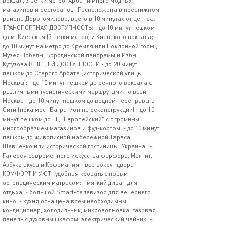
вокзал, 3 ветки метро, Арбат и много модных
магазинов и ресторанов! Расположена в престижном
районе Дорогомилово, всего в 10 минутах от центра.
ТРАНСПОРТНАЯ ДОСТУПНОСТЬ: - до 10 минут пешком
до м. Киевская (3 ветки метро) и Киевского вокзала; -
до 10 минут на метро до Кремля или Поклонной горы ,
Музея Победы, Бородинской панорамы и Избы
Кутузова В ПЕШЕЙ ДОСТУПНОСТИ - до 20 минут
пешком до Старого Арбата (исторической улицы
Москвы); - до 10 минут пешком до речного вокзала с
различными туристическими маршрутами по всей
Москве - до 10 минут пешком до водной переправы в
Сити (пока мост Багратион на реконструкции) - до 10
минут пешком до ТЦ "Европейский" с огромным
многообразием магазинов и фуд-кортом; - до 10 минут
пешком до живописной набережной Тараса
Шевченко или исторической гостиницы "Украина" -
Галерея современного искусства фарфора, Магнит,
Азбука вкуса и Кофемания - все вокруг двора
КОМФОРТ И УЮТ -удобная кровать с новым
ортопедическим матрасом; - мягкий диван для
отдыха; - большой Smart-телевизор для вечернего
кино; - кухня оснащена всем необходимым:
кондиционер, холодильник, микроволновка, газовая
панель с духовым шкафом, электрический чайник; -