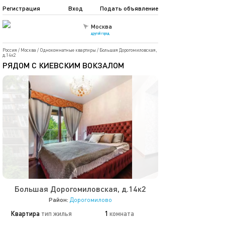
Регистрация
Вход
Подать объявление
Москва
другой город
Россия
/
Москва
/
Однокомнатные квартиры
/
Большая Дорогомиловская,
д.14к2
РЯДОМ С КИЕВСКИМ ВОКЗАЛОМ
Большая Дорогомиловская, д.14к2
Район:
Дорогомилово
Квартира
тип жилья
1
комната