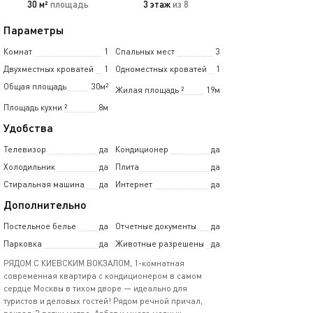
30 м²
площадь
3 этаж
из 8
Параметры
Комнат
1
Спальных мест
3
Двухместных кроватей
1
Одноместных кроватей
1
Общая площадь
30м²
Жилая площадь
²
19м
Площадь кухни
²
8м
Удобства
Телевизор
да
Кондиционер
да
Холодильник
да
Плита
да
Стиральная машина
да
Интернет
да
Дополнительно
Постельное белье
да
Отчетные документы
да
Парковка
да
Животные разрешены
да
РЯДОМ С КИЕВСКИМ ВОКЗАЛОМ, 1-комнатная
современная квартира с кондиционером в самом
сердце Москвы в тихом дворе — идеально для
туристов и деловых гостей! Рядом речной причал,