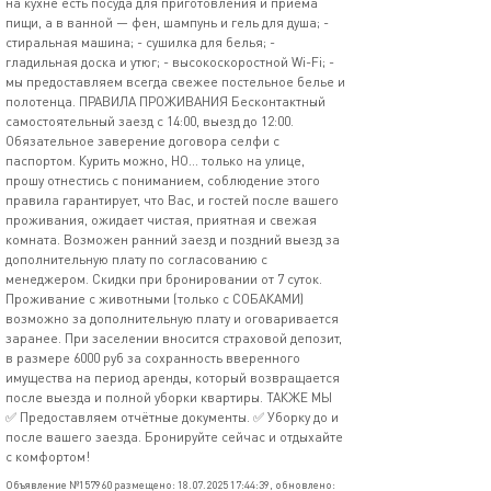
на кухне есть посуда для приготовления и приема
пищи, а в ванной — фен, шампунь и гель для душа; -
стиральная машина; - сушилка для белья; -
гладильная доска и утюг; - высокоскоростной Wi-Fi; -
мы предоставляем всегда свежее постельное белье и
полотенца. ПРАВИЛА ПРОЖИВАНИЯ Бесконтактный
самостоятельный заезд с 14:00, выезд до 12:00.
Обязательное заверение договора селфи с
паспортом. Курить можно, НО... только на улице,
прошу отнестись с пониманием, соблюдение этого
правила гарантирует, что Вас, и гостей после вашего
проживания, ожидает чистая, приятная и свежая
комната. Возможен ранний заезд и поздний выезд за
дополнительную плату по согласованию с
менеджером. Скидки при бронировании от 7 суток.
Проживание с животными (только с СОБАКАМИ)
возможно за дополнительную плату и оговаривается
заранее. При заселении вносится страховой депозит,
в размере 6000 руб за сохранность вверенного
имущества на период аренды, который возвращается
после выезда и полной уборки квартиры. ТАКЖЕ МЫ
✅ Предоставляем отчётные документы. ✅ Уборку до и
после вашего заезда. Бронируйте сейчас и отдыхайте
с комфортом!
Объявление №157960 размещено: 18.07.2025 17:44:39, обновлено: