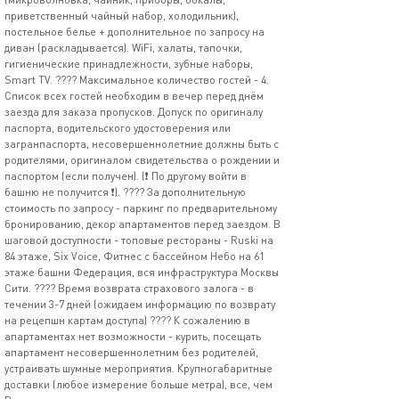
приветственный чайный набор, холодильник),
постельное белье + дополнительное по запросу на
диван (раскладывается). WiFi, халаты, тапочки,
гигиенические принадлежности, зубные наборы,
Smаrt ТV. ???? Максимальное количество гостей - 4.
Список всех гостей необходим в вечер перед днём
заезда для заказа пропусков. Допуск по оригиналу
паспорта, водительского удостоверения или
загранпаспорта, несовершеннолетние должны быть с
родителями, оригиналом свидетельства о рождении и
паспортом (если получен). (❗️ По другому войти в
башню не получится ❗️). ???? За дополнительную
стоимость по запросу - паркинг по предварительному
бронированию, декор апартаментов перед заездом. В
шаговой доступности - топовые рестораны - Ruski на
84 этаже, Siх Vоiсе, Фитнес с бассейном Небо на 61
этаже башни Федерация, вся инфраструктура Москвы
Сити. ???? Время возврата страхового залога - в
течении 3-7 дней (ожидаем информацию по возврату
на рецепшн картам доступа) ???? К сожалению в
апартаментах нет возможности - курить, посещать
апартамент несовершеннолетним без родителей,
устраивать шумные мероприятия. Крупногабаритные
доставки (любое измерение больше метра), все, чем