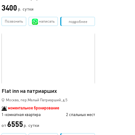
3400
15500
р.
сутки
Позвонить
написать
Забронировать
подробнее
обновлено 21.10.2025
Ещё фото
45м²
Flat inn на патриарших
Потрясающий ап
Москва, пер.Малый Патриарший, д.5
моментальное бронирование
1-комнатная квартира
2 спальных мест
1-комнатная квартира
6555
15000
от
р.
сутки