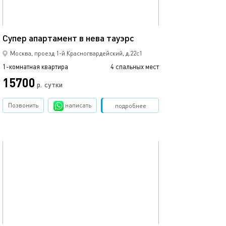
60м²
Супер апартамент в нева тауэрс
Выставочная де
Москва, проезд 1-й Красногвардейский, д.22с1
1-комнатная квартира
4 спальных мест
1-комнатная квартира
15700
р.
сутки
от
Позвонить
написать
Забронировать
подробнее
обновлено 01.03.2024
Ещё фото
37м²