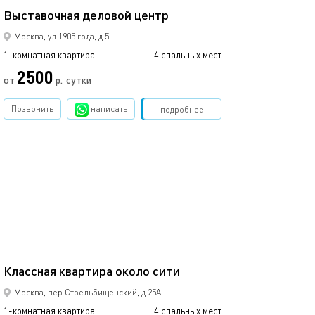
Выставочная деловой центр
Выставочная-мо
Москва, ул.1905 года, д.5
1-комнатная квартира
4 спальных мест
1-комнатная квартира
2500
от
р.
сутки
от
Позвонить
написать
Забронировать
подробнее
обновлено 08.08.2021
Ещё фото
33м²
Классная квартира около сити
Апартаменты в 
Москва, пер.Стрельбищенский, д.25А
1-комнатная квартира
4 спальных мест
1-комнатная квартира