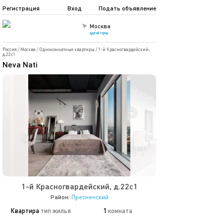
Регистрация
Вход
Подать объявление
Москва
другой город
Россия
/
Москва
/
Однокомнатные квартиры
/
1-й Красногвардейский,
д.22с1
Neva Nati
1-й Красногвардейский, д.22с1
Район:
Пресненский
Квартира
тип жилья
1
комната