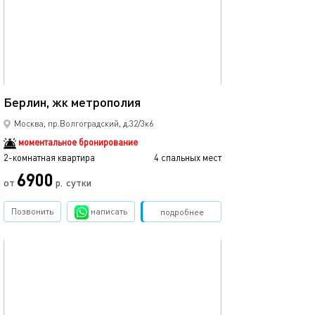
45м²
Берлин, жк метрополия
Москва, пр.Волгоградский, д.32/3к6
моментальное бронирование
2-комнатная квартира
4 спальных мест
6900
от
р.
сутки
Позвонить
написать
Забронировать
подробнее
обновлено 04.01.2026