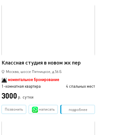
обновлено 01.01.2026
24м²
Классная студия в новом жк пер
Москва, шоссе Пятницкое, д.56 Б
моментальное бронирование
1-комнатная квартира
4 спальных мест
3000
р.
сутки
Позвонить
написать
Забронировать
подробнее
обновлено 03.10.2024