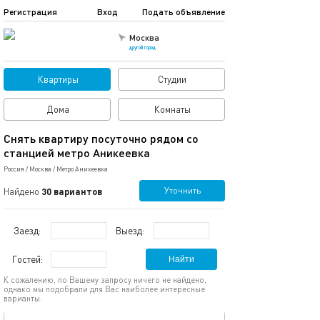
Регистрация
Вход
Подать объявление
Москва
другой город
Квартиры
Студии
Дома
Комнаты
Снять квартиру посуточно рядом со
станцией метро Аникеевка
Россия
/
Москва
/
Метро Аникеевка
Уточнить
Найдено
30 вариантов
Заезд:
Выезд:
Гостей:
Найти
К сожалению, по Вашему запросу ничего не найдено,
однако мы подобрали для Вас наиболее интересные
варианты:
обновлено 20.05.2025