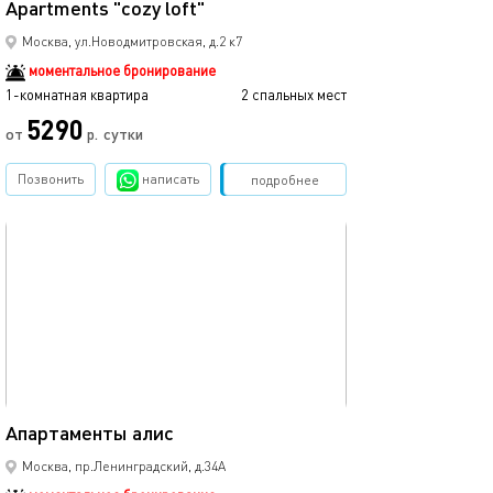
Apartments "cozy loft"
Москва, ул.Новодмитровская, д.2 к7
моментальное бронирование
1-комнатная квартира
2 спальных мест
5290
от
р.
сутки
Позвонить
написать
Забронировать
подробнее
обновлено 23.10.2025
25м²
Апартаменты алис
Москва, пр.Ленинградский, д.34А