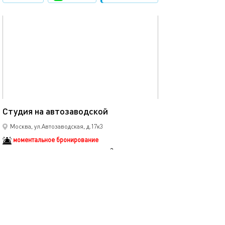
обновлено 07.09.2025
20м²
Студия на автозаводской
Москва, ул.Автозаводская, д.17к3
моментальное бронирование
студия
3 спальных мест
3600
р.
сутки
Позвонить
написать
Забронировать
подробнее
обновлено 20.05.2025