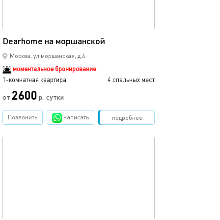
40м²
Dearhome на моршанской
Москва, ул.моршанская, д.4
моментальное бронирование
1-комнатная квартира
4 спальных мест
2600
от
р.
сутки
Позвонить
написать
Забронировать
подробнее
обновлено 10.02.2026
35м²