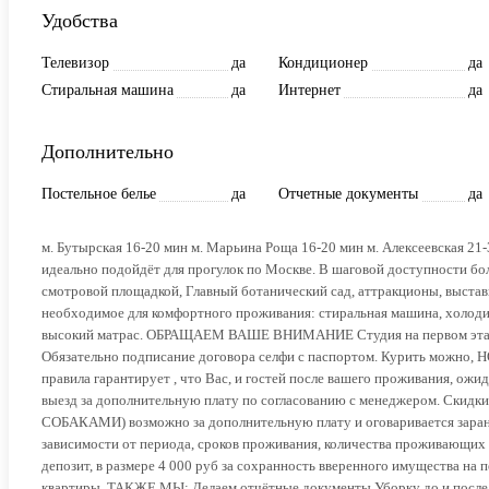
Удобства
Телевизор
да
Кондиционер
да
Стиральная машина
да
Интернет
да
Дополнительно
Постельное белье
да
Отчетные документы
да
м. Бутырская 16-20 мин м. Марьина Роща 16-20 мин м. Алексеевская 21
идеально подойдёт для прогулок по Москве. В шаговой доступности бо
смотровой площадкой, Главный ботанический сад, аттракционы, выставк
необходимое для комфортного проживания: стиральная машина, холодил
высокий матрас. ОБРАЩАЕМ ВАШЕ ВНИМАНИЕ Студия на первом этаже. 
Обязательно подписание договора селфи с паспортом. Курить можно, НО
правила гарантирует , что Вас, и гостей после вашего проживания, ожи
выезд за дополнительную плату по согласованию с менеджером. Скидки
СОБАКАМИ) возможно за дополнительную плату и оговаривается заране
зависимости от периода, сроков проживания, количества проживающих 
депозит, в размере 4 000 руб за сохранность вверенного имущества на
квартиры. ТАКЖЕ МЫ: Делаем отчётные документы Уборку до и п