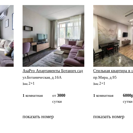
AsaPro Апартаменты Ботанич.сад
Стильная квартира в 
ул.Ботаническая, д.16А
пр.Мира, д.95
2+1
2+1
1
комнатная
от
3000
1
комнатная
6000р
сутки
сутки
показать номер
показать номер