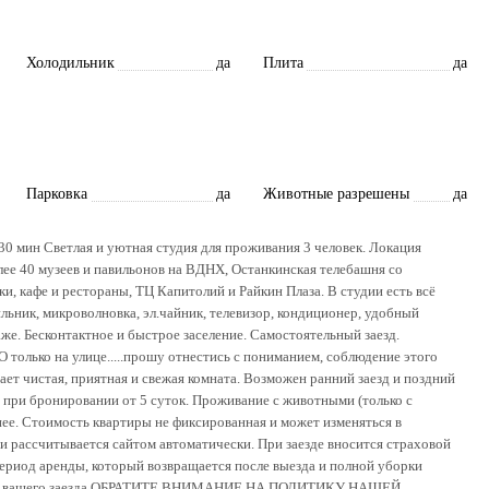
Холодильник
да
Плита
да
Парковка
да
Животные разрешены
да
-30 мин Светлая и уютнaя студия для проживания 3 человек. Локация
лее 40 музеев и павильонов на ВДНХ, Останкинская телебашня со
и, кафе и рестораны, ТЦ Капитолий и Райкин Плаза. В студии есть всё
ьник, микроволновка, эл.чайник, телевизор, кондиционер, удобный
Бесконтактное и быстрое заселение. Самостоятельный заезд.
 только на улице.....прошу отнестись с пониманием, соблюдение этого
дает чистая, приятная и свежая комната. Возможен ранний заезд и поздний
 при бронировании от 5 суток. Проживание с животными (только с
е. Стоимость квартиры не фиксированная и может изменяться в
и рассчитывается сайтом автоматически. При заезде вносится страховой
 период аренды, который возвращается после выезда и полной уборки
осле вашего заезда ОБРАТИТЕ ВНИМАНИЕ НА ПОЛИТИКУ НАШЕЙ