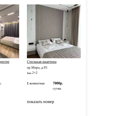
центре
Стильная квартира
пр.Мира, д.95
2+2
.
1
комнатная
7000р.
сутки
показать номер