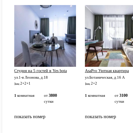
Студия на 5 гостей в Yes bota
AsaPro Уютная квартира
ул.1-я Леонова, д.18
ул.Ботаническая, д.16 А
2+2+1
2+2
1
комнатная
от
3800
1
комнатная
от
3100
сутки
сутки
показать номер
показать номер