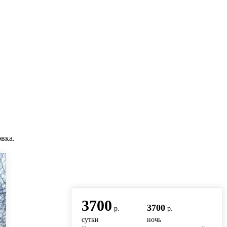
вка.
вернуться на главную
3700
3700
р.
р.
сутки
ночь