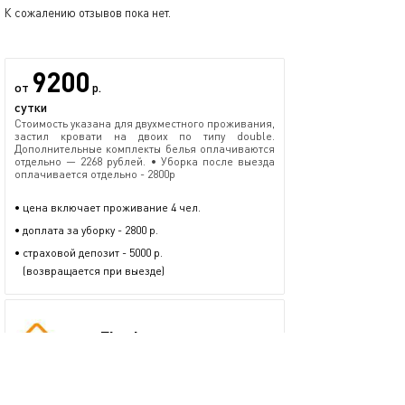
К сожалению отзывов пока нет.
9200
от
р.
сутки
Стоимость указана для двухместного проживания,
застил кровати на двоих по типу double.
Дополнительные комплекты белья оплачиваются
отдельно — 2268 рублей. • Уборка после выезда
оплачивается отдельно - 2800р
• цена включает проживание 4 чел.
• доплата за уборку - 2800 р.
• страховой депозит - 5000 р.
(возвращается при выезде)
Flat Inn
40 предложений
проверенный пользователь