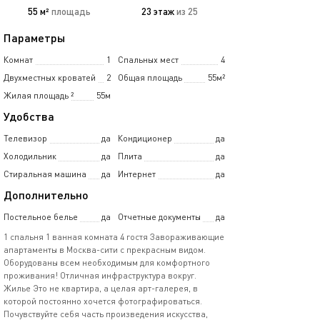
55 м²
площадь
23 этаж
из 25
Параметры
Комнат
1
Спальных мест
4
Двухместных кроватей
2
Общая площадь
55м²
Жилая площадь
²
55м
Удобства
Телевизор
да
Кондиционер
да
Холодильник
да
Плита
да
Стиральная машина
да
Интернет
да
Дополнительно
Постельное белье
да
Отчетные документы
да
1 спальня 1 ванная комната 4 гостя Завораживающие
апартаменты в Москва-сити с прекрасным видом.
Оборудованы всем необходимым для комфортного
проживания! Отличная инфраструктура вокруг.
Жилье Это не квартира, а целая арт-галерея, в
которой постоянно хочется фотографироваться.
Почувствуйте себя часть произведения искусства,