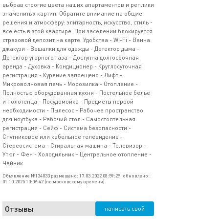
выбрав строгие цвета наших апартаментов и реплики
знаменитых картин. Обратите внимание на общие
решения и атмосферу: элитарность, искусство, стиль -
все есть в этой квартире. При заселении блокируется
страховой депозит на карте. Удобства - Wi-Fi - Ванна
джакузи - Вешалки для одежды - Детектор дыма -
Детектор угарного газа - Доступна долгосрочная
аренда - Духовка - Кондиционер - Круглосуточная
регистрация - Курение запрещено - Лифт -
Микроволновая печь - Морозилка - Отопление -
Полностью оборудованная кухня - Постельное белье
и полотенца - Посудомойка - Предметы первой
необходимости - Пылесос - Рабочее пространство
для ноутбука - Рабочий стол - Самостоятельная
регистрация - Сейф - Система безопасности -
Спутниковое или кабельное телевидение -
Стереосистема - Стиральная машина - Телевизор -
Утюг - Фен - Холодильник - Центральное отопление -
Чайник
Объявление №134033 размещено: 17.03.2022 08:59:29, обновлено:
01.10.2025 10:09:42 (по московскому времени)
Отзывы
написать свой