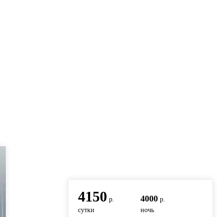
вернуться на главную
4150
4000
р.
р.
сутки
ночь