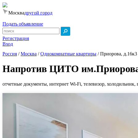
Москва
другой город
Подать объявление
Регистрация
Вход
Россия
/
Москва
/
Однокомнатные квартиры
/
Приорова, д.16к3
Напротив ЦИТО им.Приоров
отчетные документы, интернет Wi-Fi, телевизор, холодильник, 