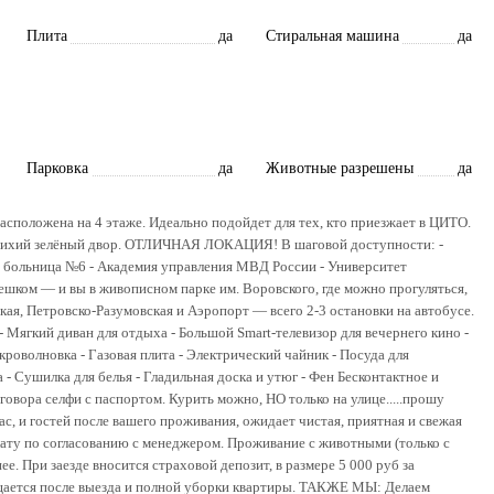
Плита
да
Стиральная машина
да
Парковка
да
Животные разрешены
да
сположена на 4 этаже. Идеально подойдет для тех, кто приезжает в ЦИТО.
 в тихий зелёный двор. ОТЛИЧНАЯ ЛОКАЦИЯ! В шаговой доступности: -
 больница №6 - Академия управления МВД России - Университет
ешком — и вы в живописном парке им. Воровского, где можно прогуляться,
ая, Петровско-Разумовская и Аэропорт — всего 2-3 остановки на автобусе.
 Мягкий диван для отдыха - Большой Smart-телевизор для вечернего кино -
оволновка - Газовая плита - Электрический чайник - Посуда для
- Сушилка для белья - Гладильная доска и утюг - Фен Бесконтактное и
овора селфи с паспортом. Курить можно, НО только на улице.....прошу
ас, и гостей после вашего проживания, ожидает чистая, приятная и свежая
лату по согласованию с менеджером. Проживание с животными (только с
 При заезде вносится страховой депозит, в размере 5 000 руб за
щается после выезда и полной уборки квартиры. ТАКЖЕ МЫ: Делаем