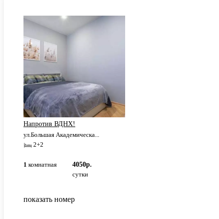
Напротив ВДНХ!
ул.Большая Академическа...
2+2
1
комнатная
4050р.
сутки
показать номер