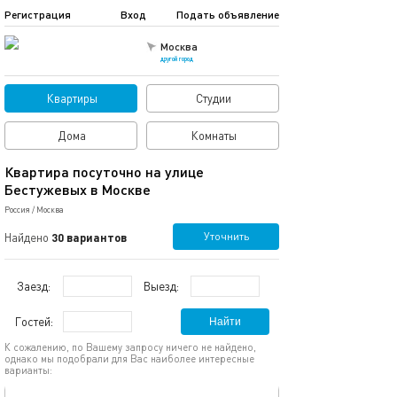
Регистрация
Вход
Подать объявление
Москва
другой город
Квартиры
Студии
Дома
Комнаты
Квартира посуточно на улице
Бестужевых в Москве
Россия
/
Москва
Уточнить
Найдено
30 вариантов
Заезд:
Выезд:
Гостей:
Найти
К сожалению, по Вашему запросу ничего не найдено,
однако мы подобрали для Вас наиболее интересные
варианты:
обновлено 14.01.2026