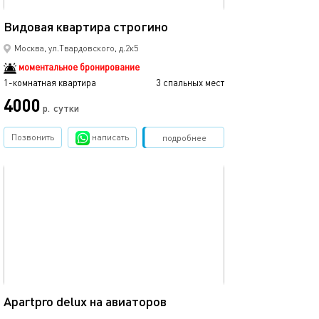
40м²
Видовая квартира строгино
Москва, ул.Твардовского, д.2к5
моментальное бронирование
1-комнатная квартира
3 спальных мест
4000
р.
сутки
Позвонить
написать
Забронировать
подробнее
обновлено 28.05.2025
40м²
Apartpro delux на авиаторов