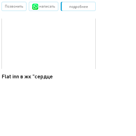
Позвонить
написать
Забронировать
подробнее
обновлено 11.11.2025
51м²
Flat inn в жк "сердце
Москва, набережная Шелепихинская, д.34к3
моментальное бронирование
1-комнатная квартира
4 спальных мест
9700
р.
сутки
Позвонить
написать
Забронировать
подробнее