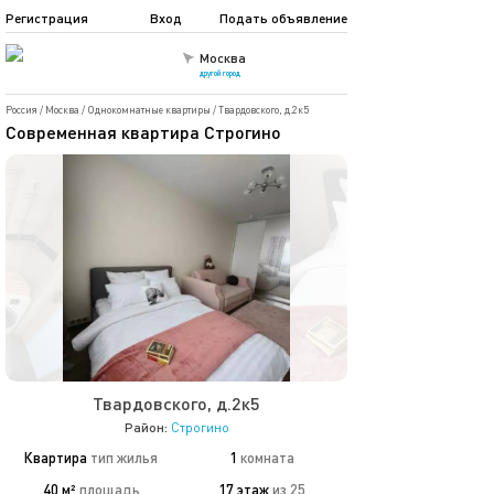
Регистрация
Вход
Подать объявление
Москва
другой город
Россия
/
Москва
/
Однокомнатные квартиры
/
Твардовского, д.2к5
Современная квартира Строгино
Твардовского, д.2к5
Район:
Строгино
Квартира
тип жилья
1
комната
40 м²
площадь
17 этаж
из 25