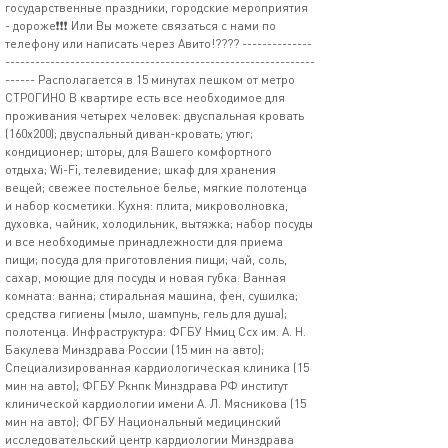
государственные праздники, городские мероприятия
- дороже❗❗❗ Или Вы можете связаться с нами по
телефону или написать через Авито!???? --------------
--------------------------------------------------------------
------ Располагается в 15 минутах пешком от метро
СТРОГИНО В квартире есть все необходимое для
проживания четырех человек: двуспальная кровать
(160х200); двуспальный диван-кровать; утюг;
кондиционер; шторы, для Вашего комфортного
отдыха; Wi-Fi, телевидение; шкаф для хранения
вещей; свежее постельное белье, мягкие полотенца
и набор косметики. Кухня: плита, микроволновка,
духовка, чайник, холодильник, вытяжка; набор посуды
и все необходимые принадлежности для приема
пищи; посуда для приготовления пищи; чай, соль,
сахар, моющие для посуды и новая губка. Ванная
комната: ванна; стиральная машина, фен, сушилка;
средства гигиены (мыло, шампунь, гель для душа);
полотенца. Инфраструктура: ФГБУ Нмиц Ссх им. А. Н.
Бакулева Минздрава России (15 мин на авто);
Специализированная кардиологическая клиника (15
мин на авто); ФГБУ Ркнпк Минздрава РФ институт
клинической кардиологии имени А. Л. Мясникова (15
мин на авто); ФГБУ Национальный медицинский
исследовательский центр кардиологии Минздрава