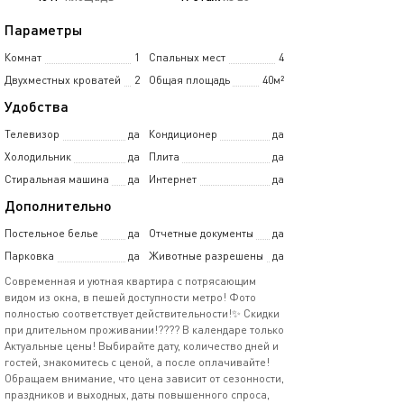
Параметры
Комнат
1
Спальных мест
4
Двухместных кроватей
2
Общая площадь
40м²
Удобства
Телевизор
да
Кондиционер
да
Холодильник
да
Плита
да
Стиральная машина
да
Интернет
да
Дополнительно
Постельное белье
да
Отчетные документы
да
Парковка
да
Животные разрешены
да
Современная и уютная квартира с потрясающим
видом из окна, в пешей доступности метро! Фото
полностью соответствует действительности!✨ Скидки
при длительном проживании!???? В календаре только
Актуальные цены! Выбирайте дату, количество дней и
гостей, знакомитесь с ценой, а после оплачивайте!
Обращаем внимание, что цена зависит от сезонности,
праздников и выходных, даты повышенного спроса,