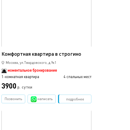
Ещё фото
40м²
Комфортная квартира в строгино
Квартира-студи
Москва, ул.Твардовского, д.9к1
моментальное бронирование
1-комнатная квартира
4 спальных мест
1-комнатная квартира
3900
р.
сутки
от
Позвонить
написать
Забронировать
подробнее
обновлено 28.01.2025