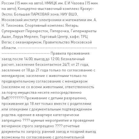
России (15 мин на авто); НМИЦК им. Е И Чазова (15 мин
на авто); Концертно-выставочный комплекс Крокус-
Экспо; Большая ПАРКОВАЯ зона; НИУ ВШЭ,
Московский институт электроники и математики им. А.
Н. Тихонова; Спортивный комплекс Янтарь;
Супермаркет Перекресток, Пятерочка, Гипермаркеты
Ашан, Леруа Мерлен; Торговый Центр, кафе; ТРЦ
Вегас с океанариумом; Правительство Московской
области. ---------------------------------------------------
------------------------------- Правила проживания:
заезд после 14:00; выезд до 12:00; безналичный
расчет; заселение бесконтактное 24/7; от 21 года,
заселение от 18 до 21 года только по согласованию с
менеджером; заселение с животными только по
предварительному согласованию с менеджером
(заселяем не со всеми животными, ответственность
за порчу имущества несете непосредственно
Вы❗)???????? Проживание с детьми разрешенно,
проживание до 18 лет только вместе с родителями
или опекунами с документальным подтверждением
родства; курение в квартире категорически
запрещено ???? шумные мероприятие и проведение
вечеринок строго запрещено ???? отчетные
документы по запросу; ранний заезд и поздний выезд
возможны по согласованию с дополнительной