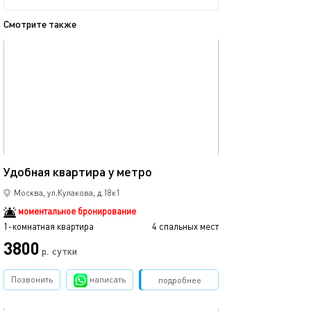
Смотрите также
обновлено 18.09.2025
Ещё фото
40м²
Удобная квартира у метро
Видовая кварти
Москва, ул.Кулакова, д.18к1
моментальное бронирование
1-комнатная квартира
4 спальных мест
1-комнатная квартира
3800
4000
р.
сутки
Позвонить
написать
Забронировать
подробнее
обновлено 18.09.2025