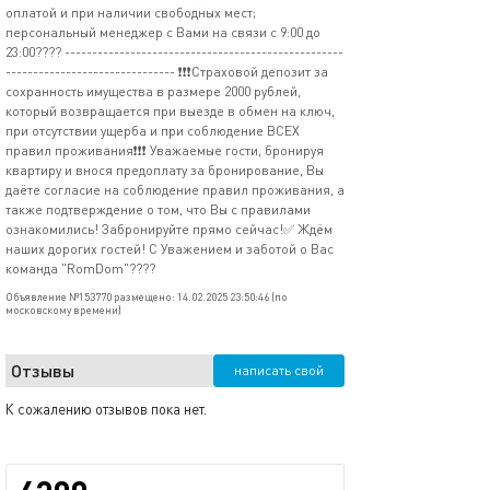
оплатой и при наличии свободных мест;
персональный менеджер с Вами на связи с 9:00 до
23:00???? ---------------------------------------------------
------------------------------- ❗❗❗Страховой депозит за
сохранность имущества в размере 2000 рублей,
который возвращается при выезде в обмен на ключ,
при отсутствии ущерба и при соблюдение ВСЕХ
правил проживания❗❗❗ Уважаемые гости, бронируя
квартиру и внося предоплату за бронирование, Вы
даёте согласие на соблюдение правил проживания, а
также подтверждение о том, что Вы с правилами
ознакомились! Забронируйте прямо сейчас!✅ Ждём
наших дорогих гостей! С Уважением и заботой о Вас
команда "RomDom"????
Объявление №153770 размещено: 14.02.2025 23:50:46 (по
московскому времени)
Отзывы
написать свой
К сожалению отзывов пока нет.