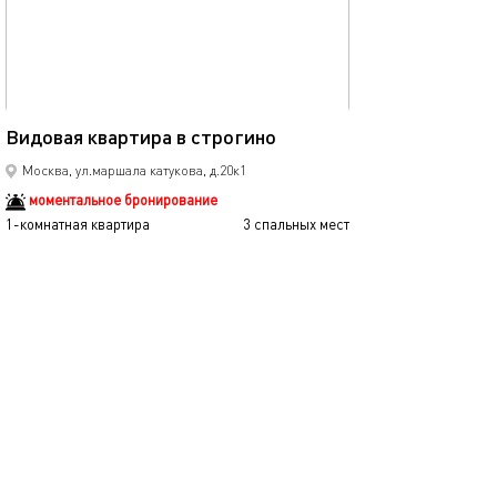
Ещё фото
38м²
Видовая квартира в строгино
Уютная квартира
Москва, ул.маршала катукова, д.20к1
моментальное бронирование
1-комнатная квартира
3 спальных мест
1-комнатная квартира
3900
4000
р.
сутки
Позвонить
написать
Забронировать
подробнее
обновлено 14.02.2025
Ещё фото