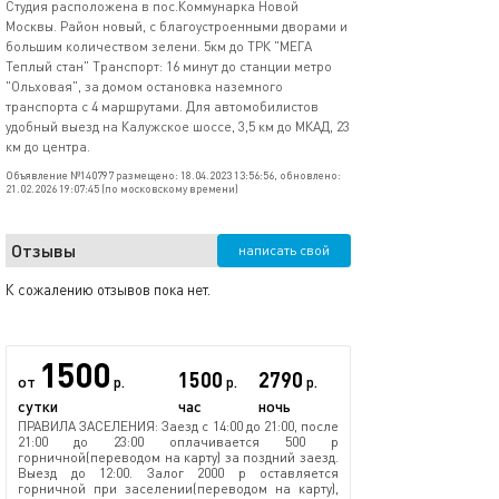
Студия расположена в пос.Коммунарка Новой
Москвы. Район новый, с благоустроенными дворами и
большим количеством зелени. 5км до ТРК "МЕГА
Теплый стан" Транспорт: 16 минут до станции метро
"Ольховая", за домом остановка наземного
транспорта с 4 маршрутами. Для автомобилистов
удобный выезд на Калужское шоссе, 3,5 км до МКАД, 23
км до центра.
Объявление №140797 размещено: 18.04.2023 13:56:56, обновлено:
21.02.2026 19:07:45 (по московскому времени)
Отзывы
написать свой
К сожалению отзывов пока нет.
1500
1500
2790
от
р.
р.
р.
сутки
час
ночь
ПРАВИЛА ЗАСЕЛЕНИЯ: Заезд с 14:00 до 21:00, после
21:00 до 23:00 оплачивается 500 р
горничной(переводом на карту) за поздний заезд.
Выезд до 12:00. Залог 2000 р оставляется
горничной при заселении(переводом на карту),