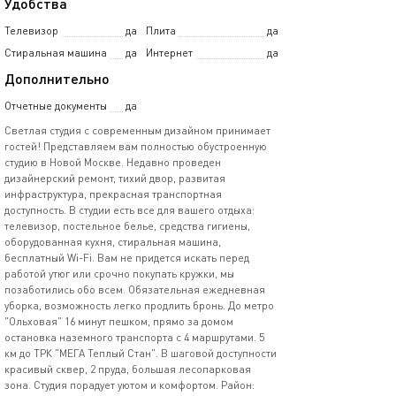
Удобства
Телевизор
да
Плита
да
Стиральная машина
да
Интернет
да
Дополнительно
Отчетные документы
да
Светлая студия с современным дизайном принимает
гостей! Представляем вам полностью обустроенную
студию в Новой Москве. Недавно проведен
дизайнерский ремонт, тихий двор, развитая
инфраструктура, прекрасная транспортная
доступность. В студии есть все для вашего отдыха:
телевизор, постельное белье, средства гигиены,
оборудованная кухня, стиральная машина,
бесплатный Wi-Fi. Вам не придется искать перед
работой утюг или срочно покупать кружки, мы
позаботились обо всем. Обязательная ежедневная
уборка, возможность легко продлить бронь. До метро
"Ольховая" 16 минут пешком, прямо за домом
остановка наземного транспорта с 4 маршрутами. 5
км до ТРК "МЕГА Теплый Стан". В шаговой доступности
красивый сквер, 2 пруда, большая лесопарковая
зона. Студия порадует уютом и комфортом. Район: