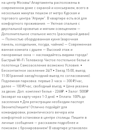
на центр Москвы! Апартаменты расположены в
современном доме с охраной и консьержем, всего в
нескольких минутах пешком от метро Курская и
торгового центра "Атриум". В квартире есть всё для
комфортного проживания: — Уютная спальня с
двуспальной кроватью и мягким освещением —
Дополнительное спальное место (раскладной диван)
— Полностью оборудованная кухня (варочная
панель, холодильник, посуда, чайник) — Современная
ванная комната с душем — Высокий этаж и
панорамные окна — наслаждайтесь видами города!
Быстрый Wi-Fi Телевизор Чистое постельное белье и
полотенца Самозаселение возможно Условия: •
Бесконтактное заселение 24/7 • Заезд 15:00, выезд
11:00 (ранний заезд/поздний выезд по согласованию).
Подземная парковка: первые 3 часа — 300 ₽/час,
далее — 100 ₽/час, свободный въезд. • Цена указана
за двоих. Доп. комплект белья - 2268₽. • Залог: 5000₽
(возврат на карту через 1-3 дня). • Оплата: 100% до
заселения • Для регистрации необходим паспорт.
Звоните/пишите! Отлично подойдёт для
командировки, романтического вечера или
комфортной остановки в центре столицы. Пишите в
личные сообщения — расскажем подробнее и
поможем с бронированием! В квартире установлен