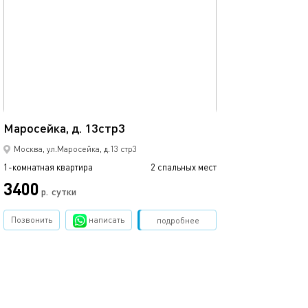
обновлено 18.02.2025
Ещё фото
21м²
Маросейка, д. 13стр3
Мятный уголок 
Москва, ул.Маросейка, д.13 стр3
1-комнатная квартира
2 спальных мест
1-комнатная квартира
3400
4500
р.
сутки
Позвонить
написать
Забронировать
подробнее
обновлено 24.03.2025