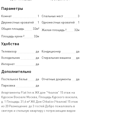
Параметры
Комнат
1
Спальных мест
3
Двухместных кроватей
1
Одноместных кроватей
1
Общая площадь
32м²
Жилая площадь
²
32м
Площадь кухни
²
32м
Удобства
Телевизор
да
Кондиционер
да
Холодильник
да
Стиральная машина
да
Интернет
да
Дополнительно
Постельное белье
да
Отчетные документы
да
Парковка
да
Апартаменты Flat Inn в ЖК дом "Чкалов" 15 этаж на
Курском Вокзале Москва, Площадь Курского вокзала,
д. 1 Площадь: 31,6 м² ЖК Дом Chkalov (Чкалов) 15 этаж
из 20 Размещение: до 3 гостей Добро пожаловать в
светлую и стильную квартиру с потрясающим видом