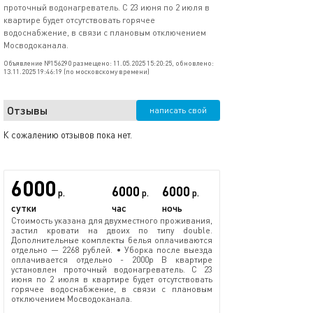
проточный водонагреватель. С 23 июня по 2 июля в
квартире будет отсутствовать горячее
водоснабжение, в связи с плановым отключением
Мосводоканала.
Объявление №156290 размещено: 11.05.2025 15:20:25, обновлено:
13.11.2025 19:46:19 (по московскому времени)
Отзывы
написать свой
К сожалению отзывов пока нет.
6000
6000
6000
р.
р.
р.
сутки
час
ночь
Стоимость указана для двухместного проживания,
застил кровати на двоих по типу double.
Дополнительные комплекты белья оплачиваются
отдельно — 2268 рублей. • Уборка после выезда
оплачивается отдельно - 2000р В квартире
установлен проточный водонагреватель. С 23
июня по 2 июля в квартире будет отсутствовать
горячее водоснабжение, в связи с плановым
отключением Мосводоканала.