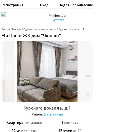
Регистрация
Вход
Подать объявление
Москва
другой город
Россия
/
Москва
/
Однокомнатные квартиры
/
Курского вокзала, д.1
Flat Inn в ЖК дом "Чкалов"
Курского вокзала, д.1
Район:
Басманный
Квартира
тип жилья
1
комната
32 м²
площадь
15 этаж
из 21