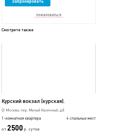
Забронировать
пожаловаться
Смотрите также
обновлено 05.03.2024
Ещё фото
35м²
Жк «kleinhouse (
Курский вокзал (курская).
Москва, пер. Малый Казённый, д.8
1-комнатная квартира
4 спальных мест
1-комнатная квартира
2500
от
р.
сутки
от