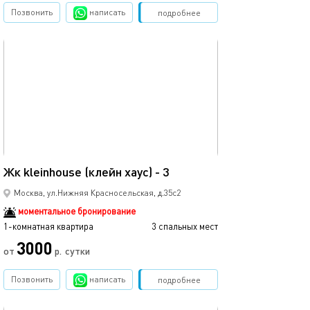
Позвонить
написать
Забронировать
подробнее
обновлено 14.06.2025
Ещё фото
18м²
Жк kleinhouse (клейн хаус) - 3
Квартира-студ
Москва, ул.Нижняя Красносельская, д.35с2
моментальное бронирование
1-комнатная квартира
3 спальных мест
1-комнатная квартира
3000
2300
от
р.
сутки
Позвонить
написать
Забронировать
подробнее