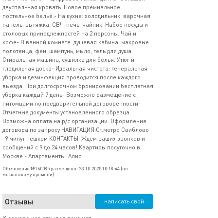
двуспальная кровать. Новое премиальное
постельное бельё.- На кухне: холодильник, варочная
панель, вытяжка, СВЧ-печь, чайник. Набор посуды и
столовых принадлежностей на 2 персоны. Чай и
кофе- В ванной комнате: душевая кабина, махровые
полотенца, фен, шампунь, мыло, гель для душа.
Стиральная машина, сушилка для белья. Утюг и
гладильная доска- Идеальная чистота: генеральная
уборка и дезинфекция проводится после каждого
выезда. При долгосрочном бронировании бесплатная
уборка каждый 7 день- Возможно размещение с
питомцами по предварительной договоренности-
Отчетные документы установленного образца.
Возможна оплата на р/с организации. Оформление
договора по запросу НАВИГАЦИЯ:Ст.метро Свиблово
-9 минут пешком КОНТАКТЫ: Ждем ваших звонков и
сообщений с 9 до 24 часов! Квартиры посуточно в
Москве - Апартаменты "Алис"
Объявление №160085 размещено: 23.10.2025 10:18:44 (по
московскому времени)
Отзывы
написать свой