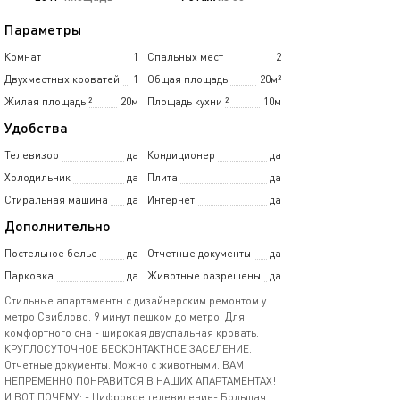
Параметры
Комнат
1
Спальных мест
2
Двухместных кроватей
1
Общая площадь
20м²
Жилая площадь
²
20м
Площадь кухни
²
10м
Удобства
Телевизор
да
Кондиционер
да
Холодильник
да
Плита
да
Стиральная машина
да
Интернет
да
Дополнительно
Постельное белье
да
Отчетные документы
да
Парковка
да
Животные разрешены
да
Стильные апартаменты с дизайнерским ремонтом у
метро Свиблово. 9 минут пешком до метро. Для
комфортного сна - широкая двуспальная кровать.
КРУГЛОСУТОЧНОЕ БЕСКОНТАКТНОЕ ЗАСЕЛЕНИЕ.
Отчетные документы. Можно с животными. ВАМ
НЕПРЕМЕННО ПОНРАВИТСЯ В НАШИХ АПАРТАМЕНТАХ!
И ВОТ ПОЧЕМУ: - Цифровое телевидение- Большая