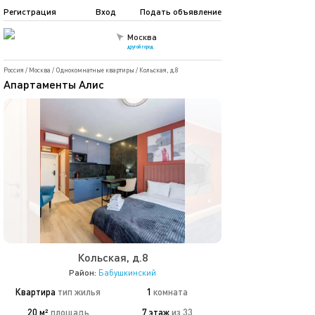
Регистрация
Вход
Подать объявление
Москва
другой город
Россия
/
Москва
/
Однокомнатные квартиры
/
Кольская, д.8
Апартаменты Алис
Кольская, д.8
Район:
Бабушкинский
Квартира
тип жилья
1
комната
20 м²
площадь
7 этаж
из 33