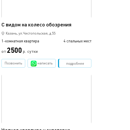
40м²
С видом на колесо обозрения
Казань, ул.Чистопольская, д.55
1-комнатная квартира
4 спальных мест
2500
от
р.
сутки
Позвонить
написать
Забронировать
подробнее
обновлено 27.12.2022
40м²