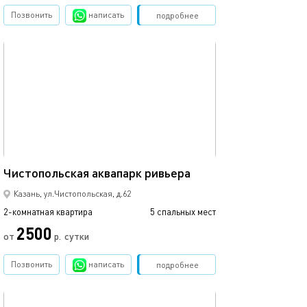
Позвонить
написать
Забронировать
подробнее
обновлено 09.03.2024
60м²
Чистопольская аквапарк ривьера
Казань, ул.Чистопольская, д.62
2-комнатная квартира
5 спальных мест
2500
от
р.
сутки
Позвонить
написать
Забронировать
подробнее
обновлено 27.12.2022