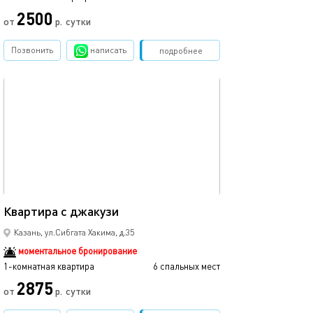
2500
от
р.
сутки
Позвонить
написать
Забронировать
подробнее
обновлено 27.12.2022
45м²
Квартира с джакузи
Казань, ул.Сибгата Хакима, д.35
моментальное бронирование
1-комнатная квартира
6 спальных мест
2875
от
р.
сутки