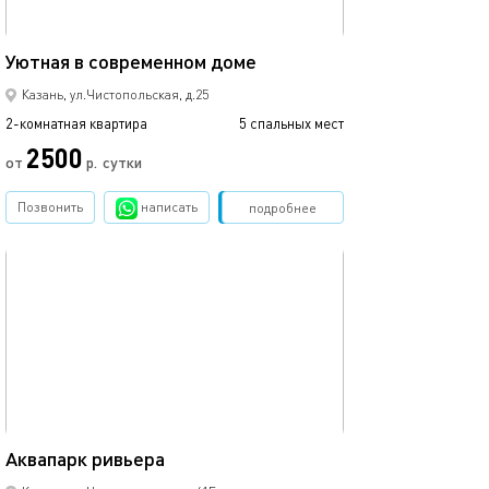
53м²
Уютная в современном доме
Казань, ул.Чистопольская, д.25
2-комнатная квартира
5 спальных мест
2500
от
р.
сутки
Позвонить
написать
Забронировать
подробнее
обновлено 09.03.2024
44м²
Аквапарк ривьера