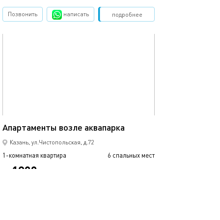
Позвонить
написать
Забронировать
подробнее
обновлено 07.05.2022
47м²
Апартаменты возле аквапарка
Казань, ул.Чистопольская, д.72
1-комнатная квартира
6 спальных мест
1900
от
р.
сутки
Позвонить
написать
Забронировать
подробнее
обновлено 07.05.2022