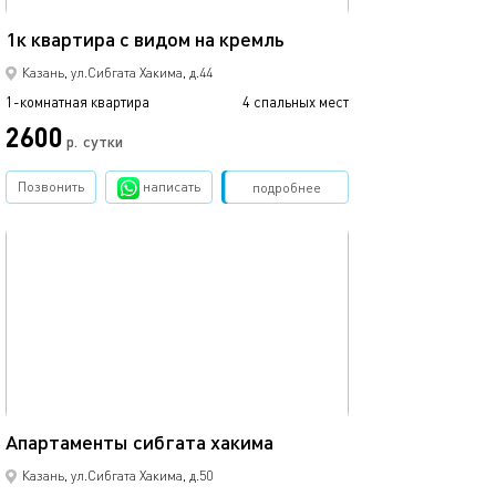
45м²
1к квартира с видом на кремль
Казань, ул.Сибгата Хакима, д.44
1-комнатная квартира
4 спальных мест
2600
р.
сутки
Позвонить
написать
Забронировать
подробнее
обновлено 05.04.2022
48м²
Апартаменты сибгата хакима
Казань, ул.Сибгата Хакима, д.50