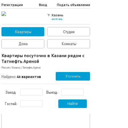
Регистрация
Вход
Подать объявление
Казань
другой город
Квартиры
Студии
Дома
Комнаты
Квартиры посуточно в Казани рядом с
Татнефть Ареной
Россия
/
Казань
/
Татнефть Арена
Уточнить
Найдено
46 вариантов
Заезд:
Выезд:
Гостей:
Найти
обновлено 12.03.2024