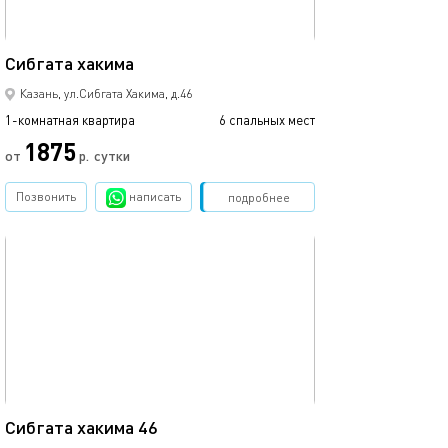
42м²
Сибгата хакима
Казань, ул.Сибгата Хакима, д.46
1-комнатная квартира
6 спальных мест
1875
от
р.
сутки
Позвонить
написать
Забронировать
подробнее
обновлено 05.04.2022
42м²
Сибгата хакима 46