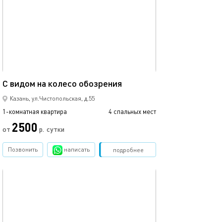
40м²
С видом на колесо обозрения
Казань, ул.Чистопольская, д.55
1-комнатная квартира
4 спальных мест
2500
от
р.
сутки
Позвонить
написать
Забронировать
подробнее
обновлено 27.12.2022