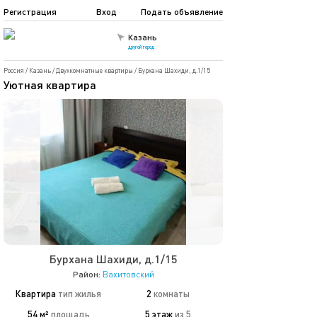
Регистрация
Вход
Подать объявление
Казань
другой город
Россия
/
Казань
/
Двухкомнатные квартиры
/
Бурхана Шахиди, д.1/15
Уютная квартира
Бурхана Шахиди, д.1/15
Район:
Вахитовский
Квартира
тип жилья
2
комнаты
54 м²
площадь
5 этаж
из 5