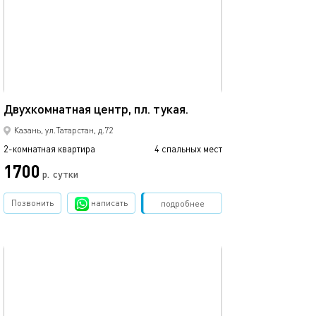
Ещё фото
44м²
Евро-апартамен
Двухкомнатная центр, пл. тукая.
Казань, ул.Татарстан, д.72
2-комнатная квартира
4 спальных мест
2-комнатная квартира
1700
р.
сутки
от
Позвонить
написать
Забронировать
подробнее
обновлено 14.12.2019
Ещё фото