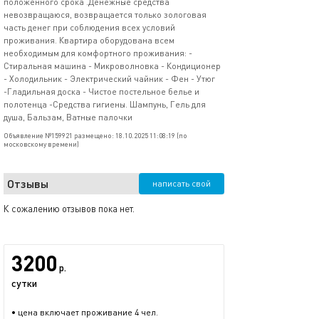
положенного срока .Денежные средства
невозвращаюся, возвращается только зологовая
часть денег при соблюдения всех условий
проживания. Квартира оборудована всем
необходимым для комфортного проживания: -
Стиральная машина - Микроволновка - Кондиционер
- Холодильник - Электрический чайник - Фен - Утюг
-Гладильная доска - Чистое постельное белье и
полотенца -Средства гигиены. Шампунь, Гель для
душа, Бальзам, Ватные палочки
Объявление №159921 размещено: 18.10.2025 11:08:19 (по
московскому времени)
Отзывы
написать свой
К сожалению отзывов пока нет.
3200
р.
сутки
• цена включает проживание 4 чел.