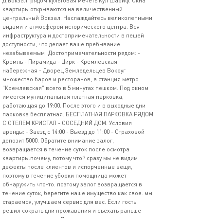
Д вокзал, рядом культовая мечеть Кул Шариф. Окна
квартиры открываются на величественный
центральный Вокзал. Наслаждайтесь великолепными
видами и атмосферой исторического центра. Вся
инфраструктура и достопримечательности в пешей
доступности, что делает ваше пребывание
незабываемым! Достопримечательности рядом: -
Кремль - Пирамида - Цирк - Кремлевская
набережная - Дворец Земледельцев Вокруг
множество баров и ресторанов, а станция метро
"Кремлевская" всего в 5 минутах пешком. Под окном
имеется муниципальная платная парковка,
работающая до 19:00. После этого и в выходные дни
парковка бесплатная. БЕСПЛАТНАЯ ПАРКОВКА РЯДОМ
С ОТЕЛЕМ КРИСТАЛ - СОСЕДНИЙ ДОМ. Условия
аренды: - Заезд с 14:00 - Выезд до 11:00 - Страховой
депозит 5000. Обратите внимание залог,
возвращается в течение суток после осмотра
квартиры.почему, потому что? сразу мы не видим
дефекты после клиентов и испорченные вещи,
поэтому в течение уборки помощница может
обнаружить что-то. поэтому залог возвращается в
течение суток, берегите наше имущество как своё. мы
стараемся, улучшаем сервис для вас. Если гость
решил сократь дни прожавания и съехать раньше