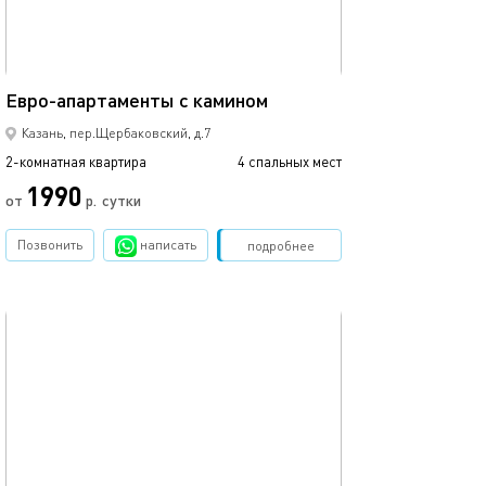
55м²
Апартаменты в 
Евро-апартаменты с камином
Казань, пер.Щербаковский, д.7
2-комнатная квартира
4 спальных мест
2-комнатная квартира
1990
от
р.
сутки
от
Позвонить
написать
Забронировать
подробнее
обновлено 16.11.2020
Ещё фото