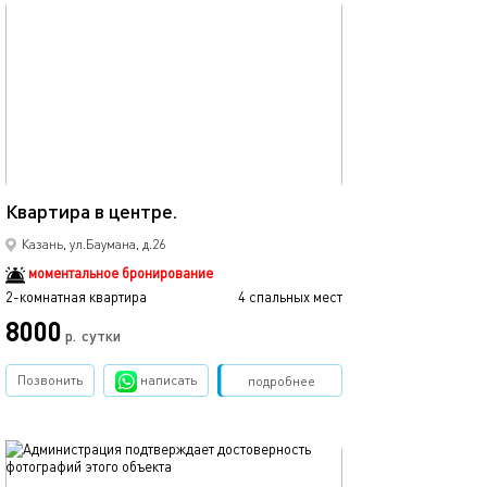
обновлено 23.11.2025
Ещё фото
52м²
Квартира в центре.
Люкс в центре к
Казань, ул.Баумана, д.26
моментальное бронирование
2-комнатная квартира
4 спальных мест
2-комнатная квартира
8000
р.
сутки
от
Позвонить
написать
Забронировать
подробнее
обновлено 02.06.2023