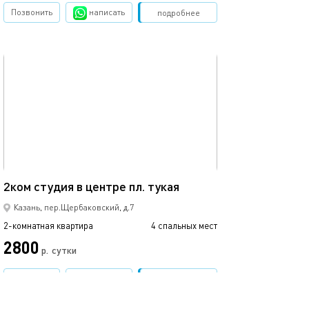
Позвонить
написать
Забронировать
подробнее
обновлено 02.06.2023
Ещё фото
52м²
Супер лакшери 
2ком студия в центре пл. тукая
Казань, пер.Щербаковский, д.7
2-комнатная квартира
4 спальных мест
2-комнатная квартира
2800
р.
сутки
от
Позвонить
написать
Забронировать
подробнее