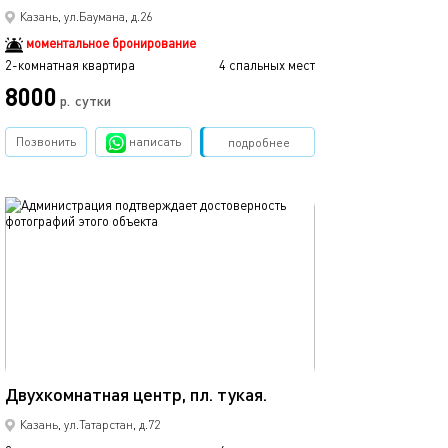
Казань, ул.Баумана, д.26
моментальное бронирование
2-комнатная квартира
4 спальных мест
2-комнатная квартира
8000
р.
сутки
от
Позвонить
написать
Забронировать
подробнее
обновлено 02.06.2023
Ещё фото
44м²
Евро-апартамен
Двухкомнатная центр, пл. тукая.
Казань, ул.Татарстан, д.72