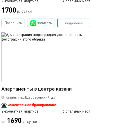
2-комнатная квартира
4 спальных мест
2-комнатная квартира
1700
р.
сутки
от
Позвонить
написать
Забронировать
подробнее
обновлено 14.12.2019
Ещё фото
52м²
Апартаменты в центре казани
Евро-апартамент
Казань, пер.Щербаковский, д.7
моментальное бронирование
2-комнатная квартира
6 спальных мест
2-комнатная квартира
1690
1990
от
р.
сутки