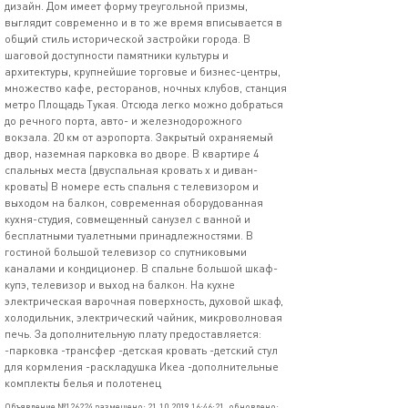
дизайн. Дом имеет форму треугольной призмы,
выглядит современно и в то же время вписывается в
общий стиль исторической застройки города. В
шаговой доступности памятники культуры и
архитектуры, крупнейшие торговые и бизнес-центры,
множество кафе, ресторанов, ночных клубов, станция
метро Площадь Тукая. Отсюда легко можно добраться
до речного порта, авто- и железнодорожного
вокзала. 20 км от аэропорта. Закрытый охраняемый
двор, наземная парковка во дворе. В квартире 4
спальных места (двуспальная кровать х и диван-
кровать) В номере есть спальня с телевизором и
выходом на балкон, современная оборудованная
кухня-студия, совмещенный санузел с ванной и
бесплатными туалетными принадлежностями. В
гостиной большой телевизор со спутниковыми
каналами и кондиционер. В спальне большой шкаф-
купэ, телевизор и выход на балкон. На кухне
электрическая варочная поверхность, духовой шкаф,
холодильник, электрический чайник, микроволновая
печь. За дополнительную плату предоставляется:
-парковка -трансфер -детская кровать -детский стул
для кормления -раскладушка Икеа -дополнительные
комплекты белья и полотенец
Объявление №126224 размещено: 21.10.2019 16:46:21, обновлено: