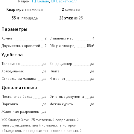
Рядом:
ТЦ Кольцо
,
СК Баскет-холл
Квартира
тип жилья
2
комнаты
55 м²
площадь
23 этаж
из 25
Параметры
Комнат
2
Спальных мест
4
Двухместных кроватей
2
Общая площадь
55м²
Удобства
Телевизор
да
Кондиционер
да
Холодильник
да
Плита
да
Стиральная машина
да
Интернет
да
Дополнительно
Постельное белье
да
Отчетные документы
да
Парковка
да
Можно курить
да
Животные разрешены
да
ЖК Кловер Хаус- 25-тиэтажный современный
многофункциональный комплекс, в котором
объеденены передовые технологии и изящный