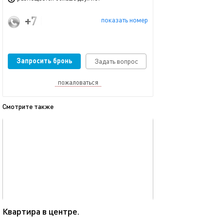
+7 (960) 033-17-66
показать номер
Запросить бронь
Задать вопрос
пожаловаться
Смотрите также
обновлено 23.11.2025
Ещё фото
52м²
Квартира в центре.
Люкс в центре к