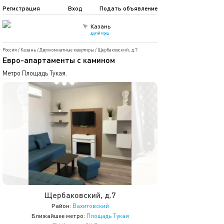
Регистрация
Вход
Подать объявление
Казань
другой город
Россия
/
Казань
/
Двухкомнатные квартиры
/
Щербаковский, д.7
Евро-апартаменты с камином
Метро Площадь Тукая.
Щербаковский, д.7
Район:
Вахитовский
Ближайшее метро:
Площадь Тукая