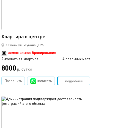
Ещё фото
52м²
Квартира в центре.
Люкс в центре к
Казань, ул.Баумана, д.26
моментальное бронирование
2-комнатная квартира
4 спальных мест
2-комнатная квартира
8000
р.
сутки
от
Позвонить
написать
Забронировать
подробнее
обновлено 02.06.2023
Ещё фото