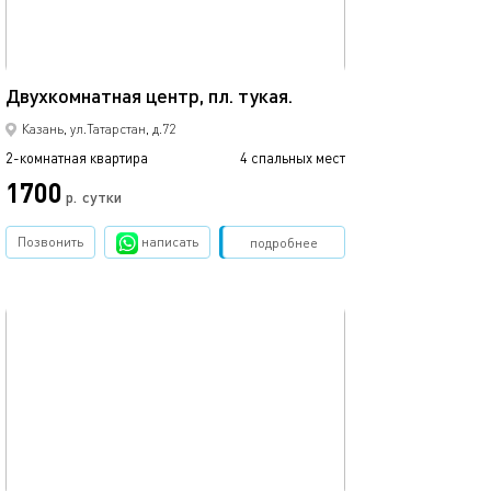
44м²
Евро-апартамен
Двухкомнатная центр, пл. тукая.
Казань, ул.Татарстан, д.72
2-комнатная квартира
4 спальных мест
2-комнатная квартира
1700
р.
сутки
от
Позвонить
написать
Забронировать
подробнее
обновлено 14.12.2019
Ещё фото
55м²