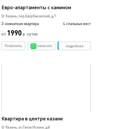
Апартаменты в 
Евро-апартаменты с камином
Казань, пер.Щербаковский, д.7
2-комнатная квартира
4 спальных мест
2-комнатная квартира
1990
от
р.
сутки
от
Позвонить
написать
Забронировать
подробнее
обновлено 16.11.2020
Ещё фото
60м²
Квартира в центре казани
2ком студия в ц
Казань, ул.Гаяза Исхаки, д.8