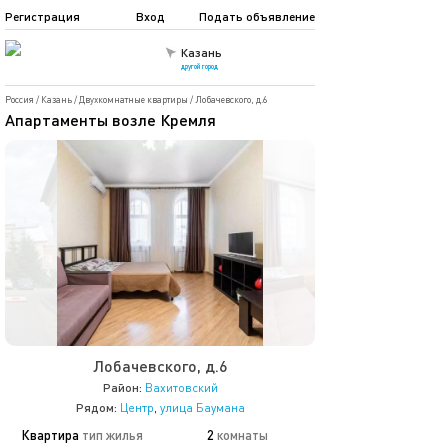
Регистрация
Вход
Подать объявление
Казань
другой город
Россия
/
Казань
/
Двухкомнатные квартиры
/
Лобачевского, д.6
Апартаменты возле Кремля
Лобачевского, д.6
Район:
Вахитовский
Рядом:
Центр
,
улица Баумана
Квартира
тип жилья
2
комнаты