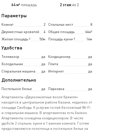
64 м²
площадь
2 этаж
из 2
Параметры
Комнат
2
Спальных мест
8
Двухместных кроватей
4
Общая площадь
64м²
Жилая площадь
²
50м
Площадь кухни
²
14м
Удобства
Телевизор
да
Кондиционер
да
Холодильник
да
Плита
да
Стиральная машина
да
Интернет
да
Дополнительно
Постельное белье
да
Парковка
да
Апартаменты «Двухкомнатные возле Кремля»
находятся в центральном районе Казани, недалеко от
площади Свободы. К услугам гостей бесплатный Wi-Fi
и стиральная машина. В апартаментах есть балкон.
Апартаменты оснащены кондиционером. В числе
удобств 2 спальни, кухня и 1 ванная комната. Гостям
предоставляются полотенца и постельное белье за