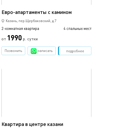
55м²
Апартаменты в 
Евро-апартаменты с камином
Казань, пер.Щербаковский, д.7
2-комнатная квартира
4 спальных мест
2-комнатная квартира
1990
от
р.
сутки
от
Позвонить
написать
Забронировать
подробнее
обновлено 16.11.2020
Ещё фото
60м²
Квартира в центре казани
2ком студия в ц