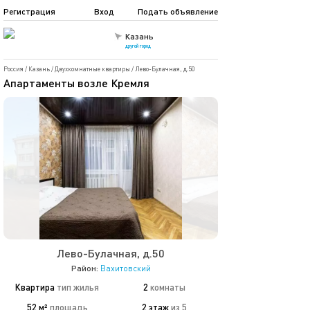
Регистрация
Вход
Подать объявление
Казань
другой город
Россия
/
Казань
/
Двухкомнатные квартиры
/
Лево-Булачная, д.50
Апартаменты возле Кремля
Лево-Булачная, д.50
Район:
Вахитовский
Квартира
тип жилья
2
комнаты
52 м²
площадь
2 этаж
из 5