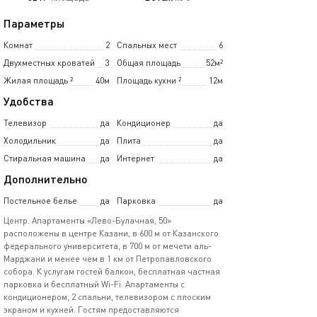
Параметры
Комнат
2
Спальных мест
6
Двухместных кроватей
3
Общая площадь
52м²
Жилая площадь
²
40м
Площадь кухни
²
12м
Удобства
Телевизор
да
Кондиционер
да
Холодильник
да
Плита
да
Стиральная машина
да
Интернет
да
Дополнительно
Постельное белье
да
Парковка
да
Центр. Апартаменты «Лево-Булачная, 50»
расположены в центре Казани, в 600 м от Казанского
федерального университета, в 700 м от мечети аль-
Марджани и менее чем в 1 км от Петропавловского
собора. К услугам гостей балкон, бесплатная частная
парковка и бесплатный Wi-Fi. Апартаменты с
кондиционером, 2 спальни, телевизором с плоским
экраном и кухней. Гостям предоставляются