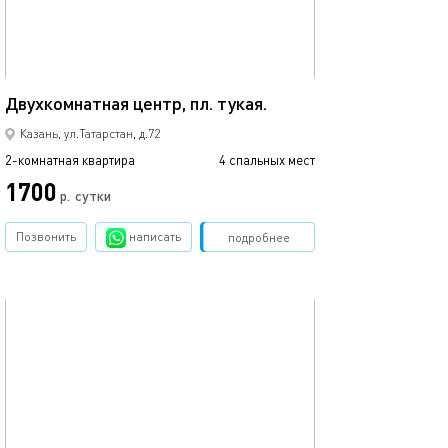
44м²
Евро-апартамен
Двухкомнатная центр, пл. тукая.
Казань, ул.Татарстан, д.72
2-комнатная квартира
4 спальных мест
2-комнатная квартира
1700
р.
сутки
от
Позвонить
написать
Забронировать
подробнее
обновлено 14.12.2019
Ещё фото