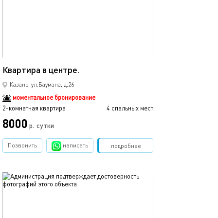
Ещё фото
52м²
Квартира в центре.
Люкс в центре к
Казань, ул.Баумана, д.26
моментальное бронирование
2-комнатная квартира
4 спальных мест
2-комнатная квартира
8000
р.
сутки
от
Позвонить
написать
Забронировать
подробнее
обновлено 02.06.2023
Ещё фото