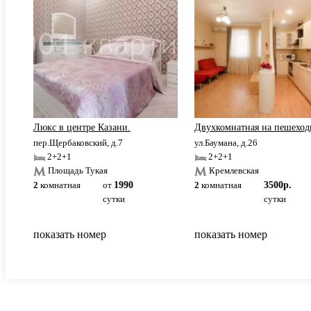
Люкс в центре Казани.
Двухкомнатная на пешеходн
пер.Щербаковский, д.7
ул.Баумана, д.26
2+2+1
2+2+1
Площадь Тукая
Кремлевская
2
комнатная
от
1990
2
комнатная
3500р.
сутки
сутки
показать номер
показать номер