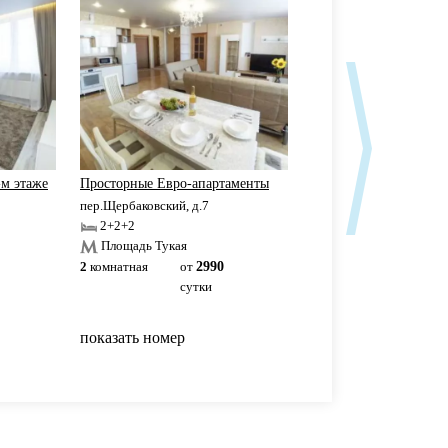
-м этаже
Просторные Евро-апартаменты
Евро-апартаменты с 
пер.Щербаковский, д.7
пер.Щербаковский, д.7
2+2+2
2+2
Площадь Тукая
Площадь Тукая
2
комнатная
от
2990
2
комнатная
от
19
сутки
сутки
показать номер
показать номер