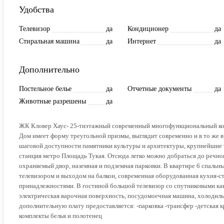
Удобства
Телевизор
да
Кондиционер
да
Стиральная машина
да
Интернет
да
Дополнительно
Постельное белье
да
Отчетные документы
да
Животные разрешены
да
ЖК Кловер Хаус- 25-тиэтажный современный многофункциональный ком
Дом имеет форму треугольной призмы, выглядит современно и в то же в
шаговой доступности памятники культуры и архитектуры, крупнейшие т
станция метро Площадь Тукая. Отсюда легко можно добраться до речног
охраняемый двор, наземная и подземная парковки. В квартире 6 спальных
телевизором и выходом на балкон, современная оборудованная кухня-с
принадлежностями. В гостиной большой телевизор со спутниковыми кана
электрическая варочная поверхность, посудомоечная машина, холодильн
дополнительную плату предоставляется: -парковка -трансфер -детская к
комплекты белья и полотенец