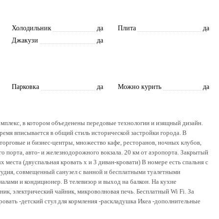
Холодильник
да
Плита
да
Джакузи
да
Парковка
да
Можно курить
да
плекс, в котором объеденены передовые технологии и изящный дизайн.
ремя вписывается в общий стиль исторической застройки города. В
орговые и бизнес-центры, множество кафе, ресторанов, ночных клубов,
о порта, авто- и железнодорожного вокзала. 20 км от аэропорта. Закрытый
 места (двуспальная кровать х и 3 диван-кровати) В номере есть спальня с
тудия, совмещенный санузел с ванной и бесплатными туалетными
лами и кондиционер. В телевизор и выход на балкон. На кухне
ик, электрический чайник, микроволновая печь. Бесплатный Wi Fi. За
ровать -детский стул для кормления -раскладушка Икеа -дополнительные