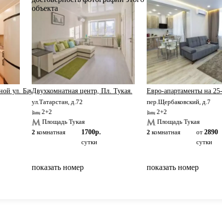
ой ул. Баумана.
Двухкомнатная центр, Пл. Тукая.
Евро-апартаменты на 25
ул.Татарстан, д.72
пер.Щербаковский, д.7
2+2
2+2
Площадь Тукая
Площадь Тукая
2
комнатная
1700р.
2
комнатная
от
2890
сутки
сутки
показать номер
показать номер
вернуться на главную