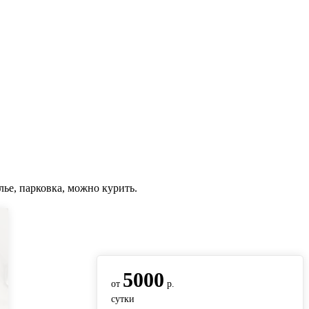
лье, парковка, можно курить.
вернуться на главную
5000
от
р.
сутки