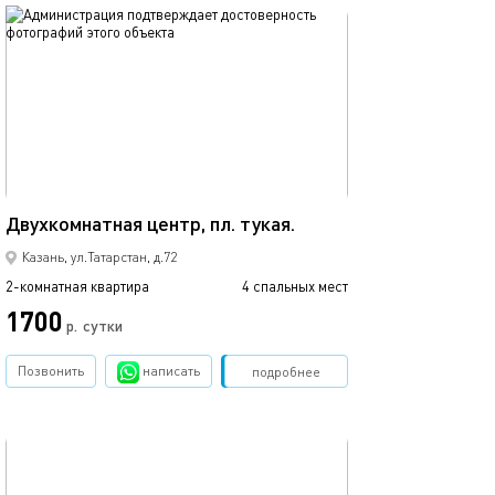
обновлено 02.06.2023
Ещё фото
44м²
Евро-апартамен
Двухкомнатная центр, пл. тукая.
Казань, ул.Татарстан, д.72
2-комнатная квартира
4 спальных мест
2-комнатная квартира
1700
р.
сутки
от
Позвонить
написать
Забронировать
подробнее
обновлено 14.12.2019