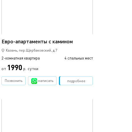
Ещё фото
55м²
Апартаменты в 
Евро-апартаменты с камином
Казань, пер.Щербаковский, д.7
2-комнатная квартира
4 спальных мест
2-комнатная квартира
1990
от
р.
сутки
от
Позвонить
написать
Забронировать
подробнее
обновлено 16.11.2020
Ещё фото