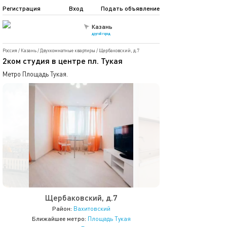
Регистрация
Вход
Подать объявление
Казань
другой город
Россия
/
Казань
/
Двухкомнатные квартиры
/
Щербаковский, д.7
2ком студия в центре пл. Тукая
Метро Площадь Тукая.
Щербаковский, д.7
Район:
Вахитовский
Ближайшее метро:
Площадь Тукая