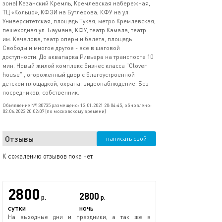
зона) Казанский Кремль, Кремлевская набережная,
ТЦ «Кольцо», КФЭИ на Бутлерова, КФУ на ул.
Университетская, площадь Тукая, метро Кремлевская,
пешеходная ул. Баумана, КФУ, театр Камала, театр
им. Качалова, театр оперы и балета, площадь
Свободы и многое другое - все в шаговой
доступности. До аквапарка Ривьера на транспорте 10
мин. Новый жилой комплекс бизнес класса "Clover
house" , огороженный двор с благоустроенной
детской площадкой, охрана, видеонаблюдение. Без
посредников, собственник.
Объявление №130735 размещено: 13.01.2021 20:04:45, обновлено:
02.06.2023 20:02:07 (по московскому времени)
Отзывы
написать свой
К сожалению отзывов пока нет.
2800
2800
р.
р.
сутки
ночь
На выходные дни и праздники, а так же в