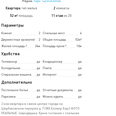
Рядом:
парк Тысячелетия
Квартира
тип жилья
2
комнаты
52 м²
площадь
11 этаж
из 25
Параметры
Комнат
2
Спальных мест
4
Двухместных кроватей
2
Общая площадь
52м²
Жилая площадь
²
24м
Площадь кухни
²
10м
Удобства
Телевизор
да
Кондиционер
да
Холодильник
да
Плита
да
Стиральная машина
да
Интернет
да
Дополнительно
Постельное белье
да
Отчетные документы
да
Парковка
да
Можно курить
да
2 ком квартира в самом центре города на
Щербаковском переулке д. 7 (ЖК Кловер Хаус) ФОТО
РЕАЛЬНЫЕ. (евродвушка: Кухня-гостиная + спальная