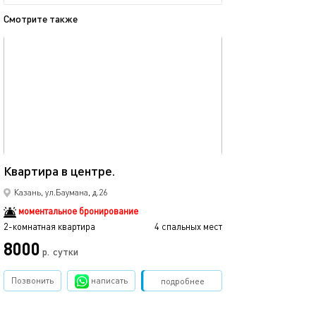
Смотрите также
обновлено 23.11.2025
Ещё фото
52м²
Квартира в центре.
Люкс в центре к
Казань, ул.Баумана, д.26
моментальное бронирование
2-комнатная квартира
4 спальных мест
2-комнатная квартира
8000
р.
сутки
от
Позвонить
написать
Забронировать
подробнее