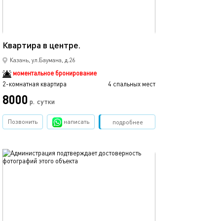
52м²
Квартира в центре.
Люкс в центре к
Казань, ул.Баумана, д.26
моментальное бронирование
2-комнатная квартира
4 спальных мест
2-комнатная квартира
8000
р.
сутки
от
Позвонить
написать
Забронировать
подробнее
обновлено 02.06.2023
Ещё фото