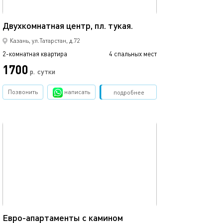
44м²
Евро-апартамен
Двухкомнатная центр, пл. тукая.
Казань, ул.Татарстан, д.72
2-комнатная квартира
4 спальных мест
2-комнатная квартира
1700
р.
сутки
от
Позвонить
написать
Забронировать
подробнее
обновлено 14.12.2019
Ещё фото
55м²
Апартаменты в 
Евро-апартаменты с камином