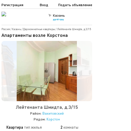
Регистрация
Вход
Подать объявление
Казань
другой город
Россия
/
Казань
/
Двухкомнатные квартиры
/
Лейтенанта Шмидта, д.3/15
Апартаменты возле Корстона
Лейтенанта Шмидта, д.3/15
Район:
Вахитовский
Рядом:
Корстон
Квартира
тип жилья
2
комнаты