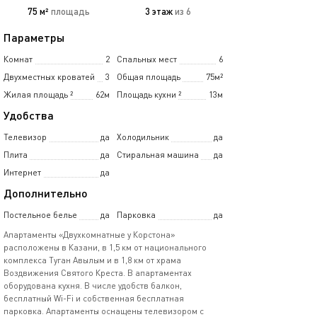
75 м²
площадь
3 этаж
из 6
Параметры
Комнат
2
Спальных мест
6
Двухместных кроватей
3
Общая площадь
75м²
Жилая площадь
²
62м
Площадь кухни
²
13м
Удобства
Телевизор
да
Холодильник
да
Плита
да
Стиральная машина
да
Интернет
да
Дополнительно
Постельное белье
да
Парковка
да
Апартаменты «Двухкомнатные у Корстона»
расположены в Казани, в 1,5 км от национального
комплекса Туган Авылым и в 1,8 км от храма
Воздвижения Святого Креста. В апартаментах
оборудована кухня. В числе удобств балкон,
бесплатный Wi-Fi и собственная бесплатная
парковка. Апартаменты оснащены телевизором с