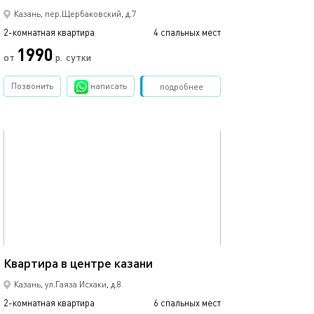
Казань, пер.Щербаковский, д.7
2-комнатная квартира
4 спальных мест
2-комнатная квартира
1990
от
р.
сутки
от
Позвонить
написать
Забронировать
подробнее
обновлено 16.11.2020
Ещё фото
60м²
Квартира в центре казани
2ком студия в ц
Казань, ул.Гаяза Исхаки, д.8
2-комнатная квартира
6 спальных мест
2-комнатная квартира