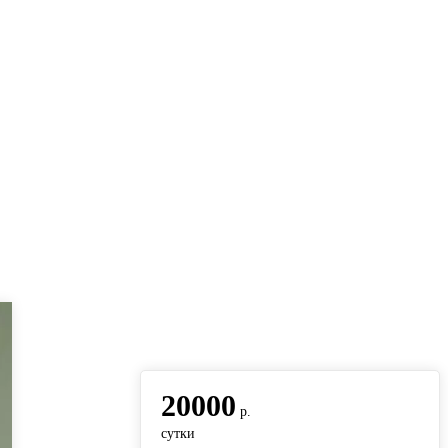
вернуться на главную
20000
р.
сутки