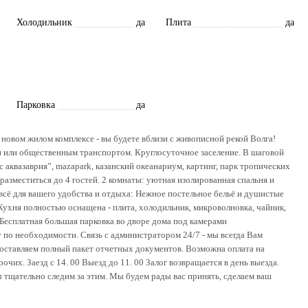
Холодильник
да
Плита
да
Парковка
да
 новом жилом комплексе - вы будете вблизи с живописной рекой Волга!
cи или общественным транспортом. Круглосуточное заселение. В шаговой
 аквазаврия”, mazapark, казанский океанариум, картинг, парк тропических
разместиться до 4 гостей. 2 комнаты: уютная изолированная спальня и
всё для вашего удобства и отдыха: Нежное постельное бельё и душистые
. Кухня полностью оснащена - плита, холодильник, микроволновка, чайник,
Бесплатная большая парковка во дворе дома под камерами
 по необходимости. Связь с администратором 24/7 - мы всегда Вам
оставляем полный пакет отчетных документов. Возможна оплата на
очих. Заезд с 14. 00 Выезд до 11. 00 Залог возвращается в день выезда.
ы тщательно следим за этим. Мы будем рады вас принять, сделаем ваш