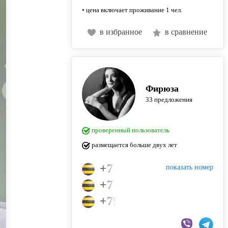
• цена включает проживание 1 чел.
в избранное
в сравнение
Фирюза
33 предложения
проверенный пользователь
размещается больше двух лет
+7 (995) 332-63-64
показать номер
+7 (950) 326-36-36
+79953326364