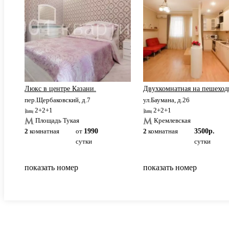
Люкс в центре Казани.
Двухкомнатная на пешеходн
пер.Щербаковский, д.7
ул.Баумана, д.26
2+2+1
2+2+1
Площадь Тукая
Кремлевская
2
комнатная
от
1990
2
комнатная
3500р.
сутки
сутки
показать номер
показать номер