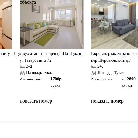
ой ул. Баумана.
Двухкомнатная центр, Пл. Тукая.
Евро-апартаменты на 25
ул.Татарстан, д.72
пер.Щербаковский, д.7
2+2
2+2
Площадь Тукая
Площадь Тукая
2
комнатная
1700р.
2
комнатная
от
2890
сутки
сутки
показать номер
показать номер
вернуться на главную