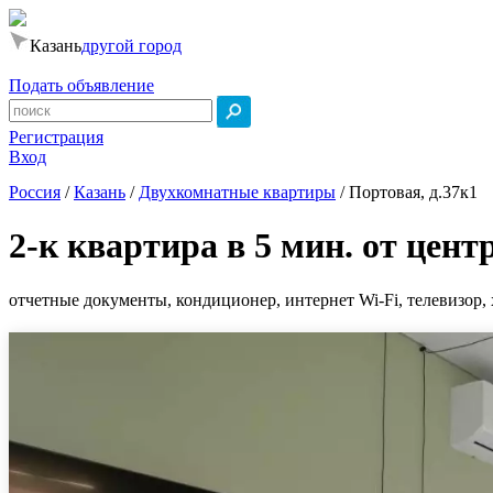
Казань
другой город
Подать объявление
Регистрация
Вход
Россия
/
Казань
/
Двухкомнатные квартиры
/
Портовая, д.37к1
2-к квартира в 5 мин. от цент
отчетные документы, кондиционер, интернет Wi-Fi, телевизор, 