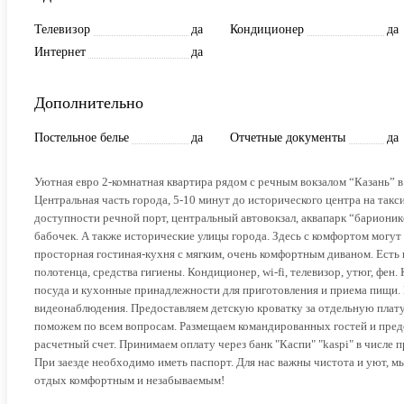
Телевизор
да
Кондиционер
да
Интернет
да
Дополнительно
Постельное белье
да
Отчетные документы
да
Уютная евро 2-комнатная квартира рядом с речным вокзалом “Казань” в
Цeнтральная часть города, 5-10 минут до иcторичecкогo цeнтpa нa тaк
доступности речной порт, центральный автовокзал, аквапарк “барионикс
бабочек. А также исторические улицы города. Здесь с комфортом могут 
просторная гостиная-кухня с мягким, очень комфортным диваном. Есть 
полотенца, средства гигиены. Кондиционер, wi-fi, телевизор, утюг, фен
посуда и кухонные принадлежности для приготовления и приема пищи. 
видеонаблюдения. Предоставляем детскую кроватку за отдельную плату
поможем по всем вопросам. Размещаем командированных гостей и пред
расчетный счет. Принимаем оплату через банк "Каспи" "kaspi" в числе пр
При заезде необходимо иметь паспорт. Для нас важны чистота и уют, м
отдых комфортным и незабываемым!