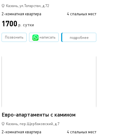
Казань, ул.Татарстан, д.72
2-комнатная квартира
4 спальных мест
2-комнатная квартира
1700
р.
сутки
от
Позвонить
написать
Забронировать
подробнее
обновлено 14.12.2019
Ещё фото
55м²
Апартаменты в 
Евро-апартаменты с камином
Казань, пер.Щербаковский, д.7
2-комнатная квартира
4 спальных мест
2-комнатная квартира