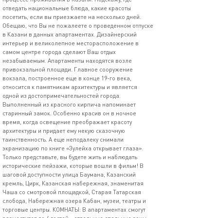
отведать национальные блюда, какие красоты
посетить, если вы приезжаете на несколько дней.
Обещаю, что Вы не пожалеете о проведенном отпуске
в Казани в данных апартаментах. Дизайнерский
интерьер и великолепное месторасположение в
самом центре города сделают Ваш отдых
незабываемым. Апартаменты находятся возле
привокзальной площади. Главное сооружение
вокзала, построенное еще в конце 19-го века,
относится к памятникам архитектуры и является
одной из достопримечательностей города.
Выполненный из красного кирпича напоминает
старинный замок. Особенно красив он в ночное
время, когда освещение преображает красоту
архитектуры и придает ему некую сказочную
таинственность. А еще неподалеку снимали
экранизацию по книге «Зулейха открывает глаза».
Только представьте, вы будете жить и наблюдать
исторические пейзажи, которые вошли в фильм! В
шаговой доступности улица Баумана, Казанский
кремль, Цирк, Казанская набережная, знаменитая
Чаша со смотровой площадкой, Старая Татарская
слобода, Набережная озера Кабан, музеи, театры и
торговые центры. КОМНАТЫ: В апартаментах смогут