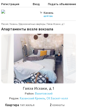
Регистрация
Вход
Подать объявление
Казань
другой город
Россия
/
Казань
/
Двухкомнатные квартиры
/
Гаяза Исхаки, д.1
Апартаменты возле вокзала
Гаяза Исхаки, д.1
Район:
Вахитовский
Рядом:
Казанский Кремль
,
СК Баскет-холл
Квартира
тип жилья
2
комнаты