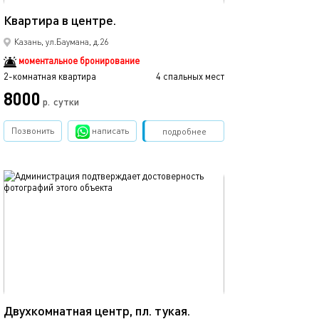
52м²
Квартира в центре.
Люкс в центре к
Казань, ул.Баумана, д.26
моментальное бронирование
2-комнатная квартира
4 спальных мест
2-комнатная квартира
8000
р.
сутки
от
Позвонить
написать
Забронировать
подробнее
обновлено 02.06.2023
Ещё фото
44м²
Евро-апартамен
Двухкомнатная центр, пл. тукая.