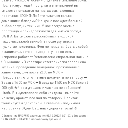
разместится до 4 гостей - отдельные спальные зоны.
После изнуряющей прогулки и впечатлений вы
сможете понежится на чистых выглаженных
простынях. КУХНЯ: Любите питаться только
домашними блюдами? На кухне вас ждет большой
выбор посуды и техники. У нас всегда чистые
полотенца и принадлежности для мыться посуды.
ВАННА: Вы сможете расслабиться в удобной
гидромассажной ванной, а после укутаться в
пушистые полотенца. Фен не придется брать с собой
и занимать место в чемодане, у нас он есть и
исправно работает. Установлена стиральная машина.
❗️ Внимание: ▪️ В квартире категорически запрещено:
курение; проведение вечеринок; проживание с
животными; шум после 22:00 по МСК. ▪️
Предоставляются отчетные документы по запросу. ➡️
Заезд с 14:00 по МСК ⬅️ Выезд до 11:00 по МСК Залог: 3
000 руб. ☕️ Чаем угощаем и чак-чак не забываем!
Чтобы Вы чувствовали себя как дома - выпейте
чашечку ароматного чая по-татарски. Напиток
тонизируют и дарит силы, а главное - поднимает
настроение. Ждем Вас, наши дорогие гости! ☺️
Объявление №137957 размещено: 03.10.2022 16:21:07, обновлено:
17.04.2023 12:03:42 (по московскому времени)