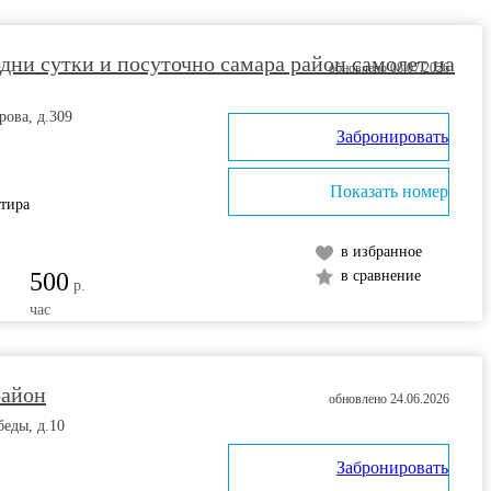
дни сутки и посуточно самара район самолет на
обновлено 08.07.2026
рова, д.309
Забронировать
Показать номер
ртира
в избранное
500
в сравнение
р.
час
район
обновлено 24.06.2026
беды, д.10
Забронировать