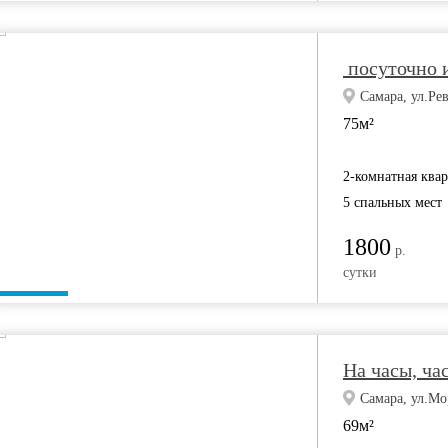
посуточно и
Самара, ул.Ре
75м²
2-комнатная ква
5 спальных мест
1800
р.
сутки
На часы, ча
Самара, ул.Мо
69м²