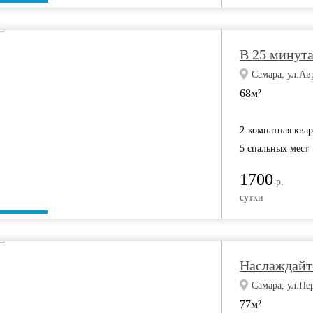
В 25 минут
Самара, ул.Ав
68м²
2-комнатная ква
5 спальных мест
1700
р.
сутки
Наслаждайт
Самара, ул.Пе
77м²