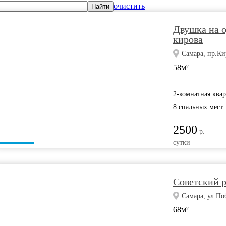
очистить
Найти
Двушка на о
кирова
Самара, пр.Ки
58м²
2-комнатная ква
8 спальных мест
2500
р.
сутки
Советский 
Самара, ул.По
68м²