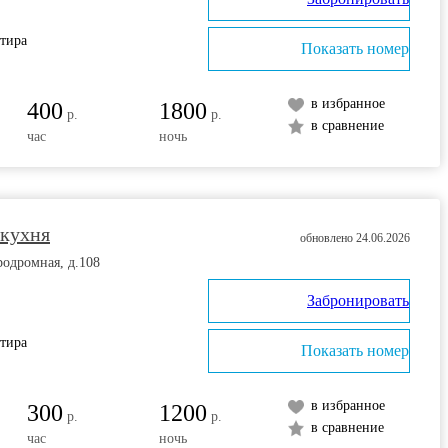
ртира
Показать номер
в избранное
400
1800
р.
р.
в сравнение
час
ночь
 кухня
обновлено 24.06.2026
родромная, д.108
Забронировать
ртира
Показать номер
в избранное
300
1200
р.
р.
в сравнение
час
ночь