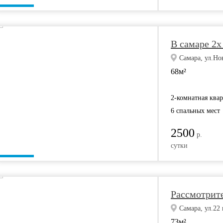
В самаре 2х
Самара, ул.Но
68м²
2-комнатная ква
6 спальных мест
2500
р.
сутки
Рассмотрите
Самара, ул.22 
73м²