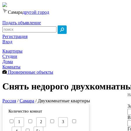
Самара
другой город
Подать объявление
Регистрация
Вход
Квартиры
Студии
Дома
Комнаты
Проверенные объекты
Снять недорого двухкомнатны
Н
Россия
/
Самара
/
Двухкомнатные квартиры
З
Количество комнат
В
1
2
3
Г