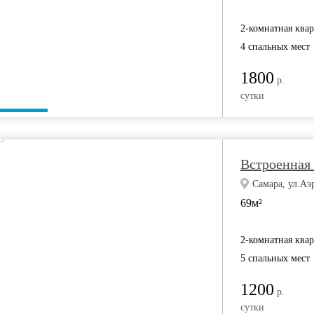
2-комнатная ква
4 спальных мест
1800
р.
сутки
Встроенная
Самара, ул.Аэ
69м²
2-комнатная ква
5 спальных мест
1200
р.
сутки