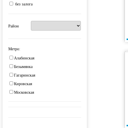
без залога
Район
Метро:
Алабинская
Безымянка
Гагаринская
Кировская
Московская
Победа
Российская
Советская
Спортивная