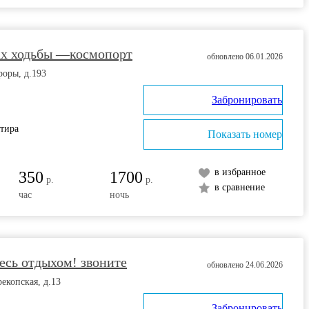
ах ходьбы —космопорт
обновлено 06.01.2026
роры, д.193
Забронировать
ртира
Показать номер
в избранное
350
1700
р.
р.
в сравнение
час
ночь
есь отдыхом! звоните
обновлено 24.06.2026
рекопская, д.13
Забронировать