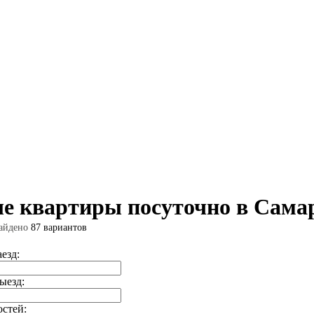
е квартиры посуточно в Самар
айдено
87 вариантов
аезд:
ыезд:
остей: