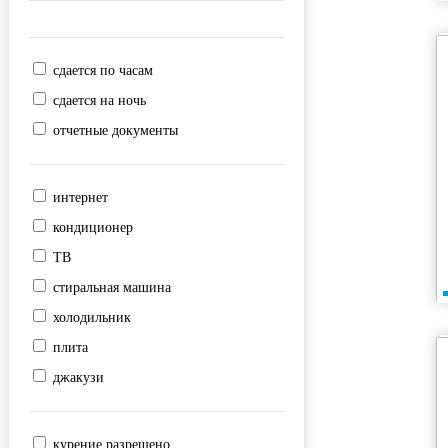
Юнгородок
сдается по часам
сдается на ночь
отчетные документы
интернет
кондиционер
ТВ
стиральная машина
холодильник
плита
джакузи
курение разрешено