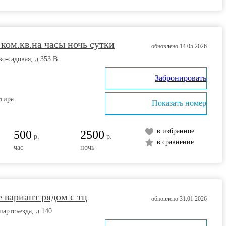
 ком.кв.на часы ночь сутки
обновлено 14.05.2026
во-садовая, д.353 В
Забронировать
ртира
Показать номер
в избранное
500
2500
р.
р.
в сравнение
час
ночь
 вариант рядом с тц
обновлено 31.01.2026
партсъезда, д.140