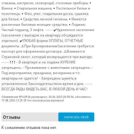
стаканы, кастрюли, сковорода), столовые приборы; •
Ванна; • Стиральная машина; • Постельное белье и
полотенца; • Фен, утюг, гладильная доска, сушилка
для белья; • Средства личной гигиены; • Имеются
различные бытовые моющие средства; • Лоджия;
Чистый подъезд, 3 лифта. ----- ✔️Удаленное заселение
(заселение с выездом на квартиру обсуждается
отдельно). ✔️ЛЮБАЯ форма ОПЛАТЫ, ОТЧЕТНЫЕ
документы. ⚠️При бронировании/заселении требуется
паспорт для оформления договора. ⚠️Взимается
Страховой залог, который возвращается при выезде.
----- ❗ ❗ ❗ - В квартире и на лоджии КУРЕНИЕ
запрещено; - Проживание с животными запрещено; -
Под мероприятия, праздники, вечеринки и т.п.
квартиры не сдается! - Запрещено шуметь в
установленное Законодательством время и дни; -----
ВСЕГДА РАДЫ ВИДЕТЬ ВАС, В ЛЮБОЙ ДЕНЬ И ЧАС!
Объявление №140934 размещено: 20.04.2023 20:55:06, обновлено:
19.08.2024 12:29:39 (по московскому времени)
Отзывы
написать свой
К сожалению отзывов пока нет.