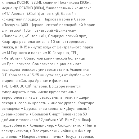
клиника КОСМО (320М), клиники Постникова (300м),
медцентр РЕАВИЗ (880м), Универсальный комплекс
«МТЛ Арена» (480м) (фитнес клуб, бассейн,
концертная площадка), Парковая зона и Озеро
«Леснуха» (480), Церковь святой преподобной Марии
Египетской (150м), санаторий «Волжанка»,
«Поволжье», «Янтарный», Спиридоновский пруд.
Квартира располагается, в 1,3 км. от городского
пляжа, в 10-15 минутах езды от Центрального парка
им.М.Горького и парка им.Ю.Гагарина, ТРЦ
«МегаСити», Областной клинической больницы
им.Ерошевского, Самарского национального
исследовательского университета им. Академика
С.П.Королева и 15-25 минутах езды от Футбольного
стадиона «Самара Арена» и филиала
ТРЕТЬЯКОВСКОЙ галереи. Во дворе имеется:
супермаркеты в том числе круглосуточные,
евростоловая, кафе, рестораны, аптеки, пиццерия,
пекарня. салоны красоты и многое другое. Квартира
оснащена: • Двуспальная кровать; • Двуспальный
диван-кровать; • Большой Смарт Телевизора 50
дюймов и телевизор 32 дюйма; • Wi-Fi; • Два Шкаф-
гардеробные; • Кондиционер; • Холодильник; • Плита
электрическая; • Электрический чайник; • Фильтр
для воды; • Микроволновая печь; • Посуда (тарелки,