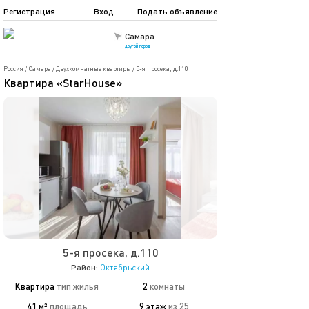
Регистрация
Вход
Подать объявление
Самара
другой город
Россия
/
Самара
/
Двухкомнатные квартиры
/
5-я просека, д.110
Квартира «StarHouse»
5-я просека, д.110
Район:
Октябрьский
Квартира
тип жилья
2
комнаты
41 м²
площадь
9 этаж
из 25