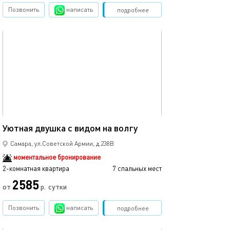
Позвонить
написать
Забронировать
подробнее
обновлено 06.02.2025
Ещё фото
85м²
Уютная двушка с видом на волгу
Квартира с дву
Самара, ул.Советской Армии, д.238В
моментальное бронирование
2-комнатная квартира
7 спальных мест
2-комнатная квартира
2585
от
р.
сутки
от
Позвонить
написать
Забронировать
подробнее