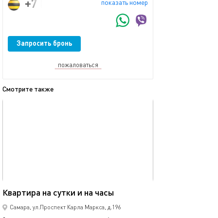
+7 (963) 911-3003
показать номер
Запросить бронь
пожаловаться
Смотрите также
обновлено 31.01.2026
Ещё фото
71м²
Квартира на сутки и на часы
2 часа 700 рубл
Самара, ул.Проспект Карла Маркса, д.196