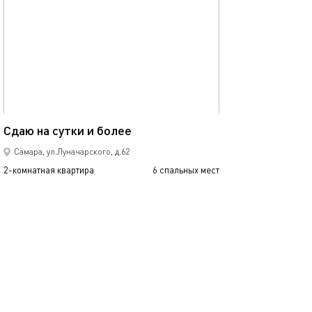
обновлено 25.09.2022
Ещё фото
68м²
Сдаю на сутки и более
Квартира «starh
Самара, ул.Луначарского, д.62
2-комнатная квартира
6 спальных мест
2-комнатная квартира
5000
р.
сутки
от
Позвонить
написать
Забронировать
подробнее
обновлено 06.02.2025
Ещё фото