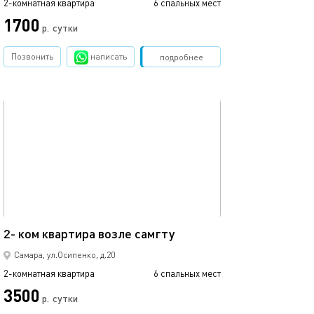
2-комнатная квартира
6 спальных мест
2-комнатная квартира
1700
1500
р.
сутки
Позвонить
написать
Забронировать
подробнее
обновлено 28.08.2024
Ещё фото
52м²
Уютные просто
2- ком квартира возле самгту
Самара, ул.Осипенко, д.20
2-комнатная квартира
6 спальных мест
2-комнатная квартира
3500
р.
сутки
от