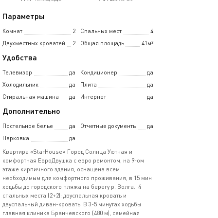
Параметры
Комнат
2
Спальных мест
4
Двухместных кроватей
2
Общая площадь
41м²
Удобства
Телевизор
да
Кондиционер
да
Холодильник
да
Плита
да
Стиральная машина
да
Интернет
да
Дополнительно
Постельное белье
да
Отчетные документы
да
Парковка
да
Квартира «StarHouse» Город Солнца Уютная и
комфортная ЕвроДвушка с евро ремонтом, на 9-ом
этаже кирпичного здания, оснащена всем
необходимым для комфортного проживания, в 15 мин
ходьбы до городского пляжа на берегу р. Волга.. 4
спальных места (2+2): двуспальная кровать и
двуспальный диван-кровать. В 3-5 минутах ходьбы
главная клиника Бранчевского (480 м), семейная